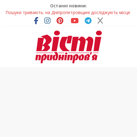
Останні новини:
Ветерани Дніпропетровщини отримують шанс на власне
житло
Говорити про воду без паніки: чому важлива правильна
комунікація
Лікар – на екрані: Як працюють телемедичні центри на
Дніпропетровщині
У Дніпрі триває масштабна підготовка до опалювального
сезону
Пошуки тривають: на Дніпропетровщині досліджують місце
розташування легендарного монастиря (Фото)