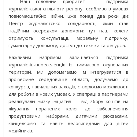
— Наш головний пріоритет –
підтримка
журналістської спільноти регіону, особливо в умовах
повномасштабної війни. Вже понад два роки діє
Центр журналістської солідарності, який став
надійним осередком допомоги: тут наші колеги
отримують консультації, моральну підтримку,
гуманітарну допомогу, доступ до техніки та ресурсів.
Важливим напрямом залишається підтримка
журналістів-переселенців із тимчасово окупованих
територій. Ми допомагаємо їм інтегруватися в
професійне середовище області, долучаємо до
конкурсів, навчальних заходів, створюємо можливості
для роботи в нових умовах. У співпраці з партнерами
реалізували низку ініціатив –
від збору коштів на
лікування поранених колег до забезпечення
продуктовими наборами, дитячими рюкзаками,
канцелярією та навіть велосипедами для дітей
медійників.