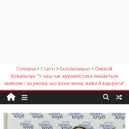
Головна
>
Cтаттi
>
Ексклюзивно
>
Олексій
Ковальчук: “У наш час журналістика лишається
маяком – за умови, що вона чесна, жива й відкрита”