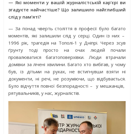
— Які моменти у вашій журналістській кар’єрі ви
згадуєте найчастіше? Що залишило найглибший
слід у пам’яті?
— За понад чверть століття в професії було багато
моментів, які залишили слід у серці. Один із них –
1996 рік, трагедія на Тополі-1 у Дніпрі. Через зсув
ґрунту тоді просто на очах людей почали
провалюватися багатоповерхівки. Люди втрачали
домівки за лічені хвилини. Багато хто вибігав, у чому
був, із дітьми на руках, не встигнувши взяти ні
документи, ні речі, не розуміючи, що відбувається.
Було відчуття повної безпорадності –
у мешканців,
рятувальників, у нас, журналістів.