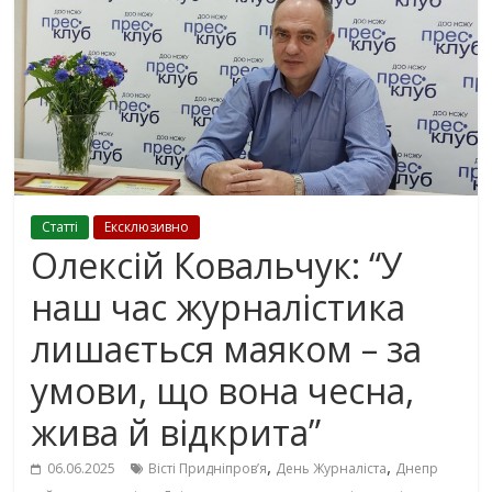
Cтаттi
Ексклюзивно
Олексій Ковальчук: “У
наш час журналістика
лишається маяком – за
умови, що вона чесна,
жива й відкрита”
,
,
06.06.2025
Вісті Придніпровʼя
День Журналіста
Днепр