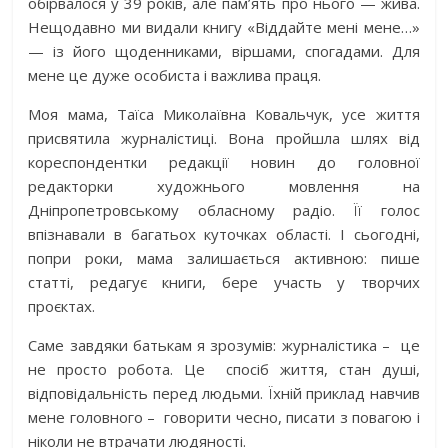
обірвалося у 39 років, але пам’ять про нього — жива.
Нещодавно ми видали книгу «Віддайте мені мене…»
— із його щоденниками, віршами, спогадами. Для
мене це дуже особиста і важлива праця.
Моя мама, Таїса Миколаївна Ковальчук, усе життя
присвятила журналістиці. Вона пройшла шлях від
кореспондентки редакції новин до головної
редакторки художнього мовлення на
Дніпропетровському обласному радіо. Її голос
впізнавали в багатьох куточках області. І сьогодні,
попри роки, мама залишається активною: пише
статті, редагує книги, бере участь у творчих
проєктах.
Саме завдяки батькам я зрозумів: журналістика –
це
не просто робота. Це
спосіб життя, стан душі,
відповідальність перед людьми. Їхній приклад навчив
мене головного –
говорити чесно, писати з повагою і
ніколи не втрачати людяності.