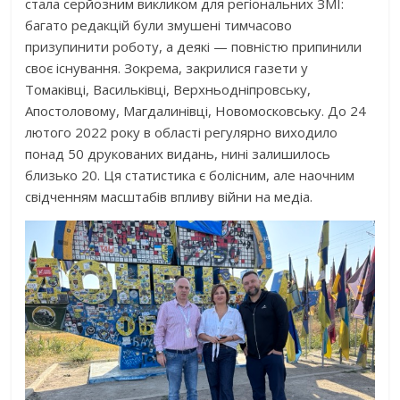
стала серйозним викликом для регіональних ЗМІ:
багато редакцій були змушені тимчасово
призупинити роботу, а деякі — повністю припинили
своє існування. Зокрема, закрилися газети у
Томаківці, Васильківці, Верхньодніпровську,
Апостоловому, Магдалинівці, Новомосковську. До 24
лютого 2022 року в області регулярно виходило
понад 50 друкованих видань, нині залишилось
близько 20. Ця статистика є болісним, але наочним
свідченням масштабів впливу війни на медіа.