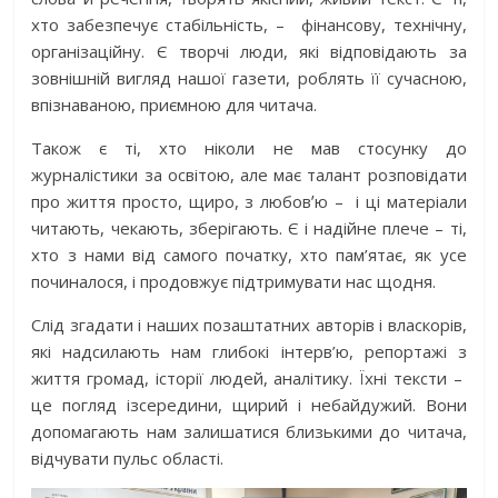
хто забезпечує стабільність, –
фінансову, технічну,
організаційну. Є творчі люди, які відповідають за
зовнішній вигляд нашої газети, роблять її сучасною,
впізнаваною, приємною для читача.
Також є ті, хто ніколи не мав стосунку до
журналістики за освітою, але має талант розповідати
про життя просто, щиро, з любовʼю –
і ці матеріали
читають, чекають, зберігають. Є і надійне плече – ті,
хто з нами від самого початку, хто пам’ятає, як усе
починалося, і продовжує підтримувати нас щодня.
Слід згадати і наших позаштатних авторів і власкорів,
які надсилають нам глибокі інтерв’ю, репортажі з
життя громад, історії людей, аналітику. Їхні тексти –
це погляд ізсередини, щирий і небайдужий. Вони
допомагають нам залишатися близькими до читача,
відчувати пульс області.