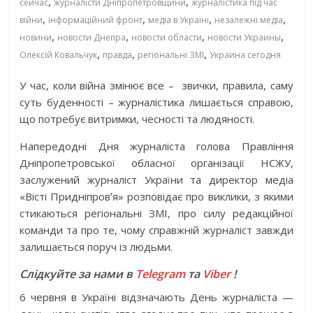
,
,
сейчас
журналісти Дніпропетровщини
журналістика під час
,
,
,
,
війни
інформаційний фронт
медіа в Україні
незалежні медіа
,
,
,
,
новини
новости Днепра
новости области
новости Украины
,
,
,
Олексій Ковальчук
правда
регіональні ЗМІ
Украина сегодня
У час, коли війна змінює все –
звички, правила, саму
суть буденності – журналістика лишається справою,
що потребує витримки, чесності та людяності.
Напередодні Дня журналіста голова Правління
Дніпропетровської обласної організації НСЖУ,
заслужений журналіст України та директор медіа
«Вісті Придніпровʼя» розповідає про виклики, з якими
стикаються регіональні ЗМІ, про силу редакційної
команди та про те, чому справжній журналіст завжди
залишається поруч із людьми.
Слідкуйте за нами в
Telegram
та
Viber
!
6 червня в Україні відзначають День журналіста —