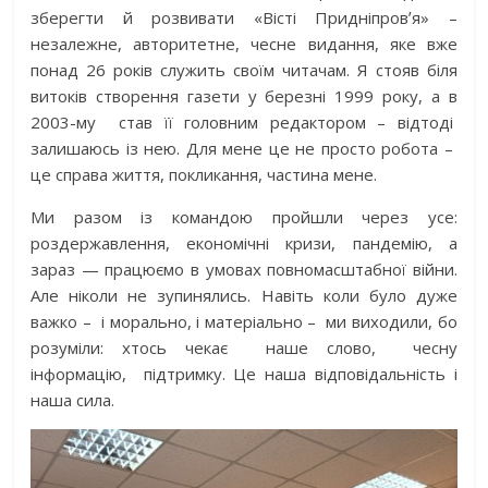
зберегти й розвивати «Вісті Придніпровʼя» –
незалежне, авторитетне, чесне видання, яке вже
понад 26 років служить своїм читачам. Я стояв біля
витоків створення газети у березні 1999 року, а в
2003-му
став її головним редактором – відтоді
залишаюсь із нею. Для мене це не просто робота –
це справа життя, покликання, частина мене.
Ми разом із командою пройшли через усе:
роздержавлення, економічні кризи, пандемію, а
зараз — працюємо в умовах повномасштабної війни.
Але ніколи не зупинялись. Навіть коли було дуже
важко –
і морально, і матеріально –
ми виходили, бо
розуміли: хтось чекає
наше слово,
чесну
інформацію,
підтримку. Це наша відповідальність і
наша сила.