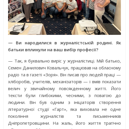
— Ви народилися в журналістській родині. Як
батьки вплинули на ваш вибір професії?
— Так, я буквально виріс у журналістиці. Мій батько,
Семен Данилович Ковальчук, працював на обласному
радіо та в газеті «Зоря». Він писав про людей праці —
хліборобів, учителів, механізаторів — і вмів показати
велич у звичайному повсякденному житті. Його
тексти були глибокими, чесними, з повагою до
людини. Він був одним з ініціаторів створення
літературної студії «Гарт», яка виховала не одне
покоління журналістів та письменників
Дніпропетровщини. На жаль, його життя трагічно