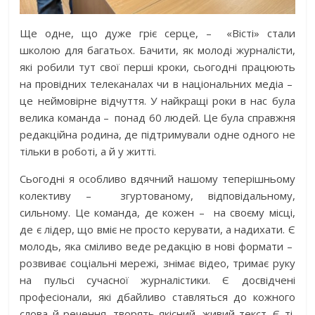
Ще одне, що дуже гріє серце, –
«Вісті» стали
школою для багатьох. Бачити, як молоді журналісти,
які робили тут свої перші кроки, сьогодні працюють
на провідних телеканалах чи в національних медіа –
це неймовірне відчуття. У найкращі роки в нас була
велика команда –
понад 60 людей. Це була справжня
редакційна родина, де підтримували одне одного не
тільки в роботі, а й у житті.
Сьогодні я особливо вдячний нашому теперішньому
колективу –
згуртованому, відповідальному,
сильному. Це команда, де кожен –
на своєму місці,
де є лідер, що вміє не просто керувати, а надихати. Є
молодь, яка сміливо веде редакцію в нові формати –
розвиває соціальні мережі, знімає відео, тримає руку
на пульсі сучасної журналістики. Є досвідчені
професіонали, які дбайливо ставляться до кожного
слова й речення, творять якісний, живий текст. Є ті,