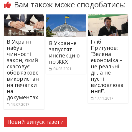
Вам також може сподобатись:
В Україні
Гліб
В Украине
набув
Пригунов:
запустят
чинності
“Зелена
инспекцию
закон, який
економіка –
по ЖКХ
скасовує
це реальні
04.03.2021
обов’язкове
дії, а не
використан
пусті
ня печатки
висловлюва
на
ння!”.
документах
17.11.2017
19.07.2017
Новий випуск газети