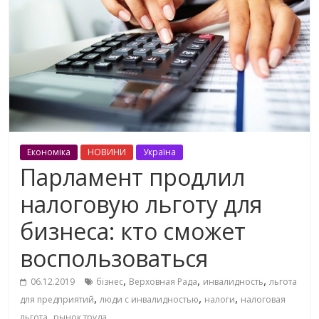
Економіка
НОВИНИ
Україна
Парламент продлил
налоговую льготу для
бизнеса: кто сможет
воспользоваться
,
,
,
06.12.2019
бізнес
Верховная Рада
инвалидность
льгота
,
,
,
для предприятий
люди с инвалидностью
налоги
налоговая
,
льгота
рынок труда