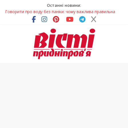
Останні новини:
Говорити про воду без паніки: чому важлива правильна
комунікація
Лікар – на екрані: Як працюють телемедичні центри на
Дніпропетровщині
У Дніпрі триває масштабна підготовка до опалювального
сезону
Пошуки тривають: на Дніпропетровщині досліджують місце
розташування легендарного монастиря (Фото)
Погода та прикмети на неділю, 9 серпня 2026 року