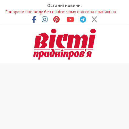
Останні новини:
Лікар – на екрані: Як працюють телемедичні центри на
Дніпропетровщині
У Дніпрі триває масштабна підготовка до опалювального
сезону
Пошуки тривають: на Дніпропетровщині досліджують місце
розташування легендарного монастиря (Фото)
Ветерани Дніпропетровщини отримують шанс на власне
житло
Говорити про воду без паніки: чому важлива правильна
комунікація