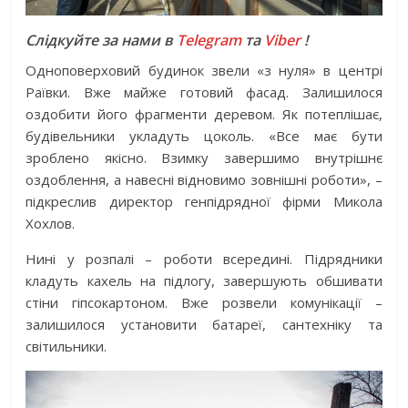
Слідкуйте за нами в
Telegram
та
Viber
!
Одноповерховий будинок звели «з нуля» в центрі
Раївки. Вже майже готовий фасад. Залишилося
оздобити його фрагменти деревом. Як потеплішає,
будівельники укладуть цоколь. «Все має бути
зроблено якісно. Взимку завершимо внутрішнє
оздоблення, а навесні відновимо зовнішні роботи», –
підкреслив директор генпідрядної фірми Микола
Хохлов.
Нині у розпалі – роботи всередині. Підрядники
кладуть кахель на підлогу, завершують обшивати
стіни гіпсокартоном. Вже розвели комунікації –
залишилося установити батареї, сантехніку та
світильники.