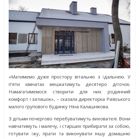
«Матимемо дуже простору вітальню з їдальнею. У
п’яти кімнатах мешкатимуть десятеро діточок.
Намагатимемося створити для них родинний
комфорт і затишок», – сказала директорка Раївського
малого групового будинку Ніна Калашнікова.
З дітьми почергово перебуватимуть вихователі. Вони
навчатимуть і малечу, і старших прибирати за собою,
готувати їжу, прати та виконувати іншу домашню