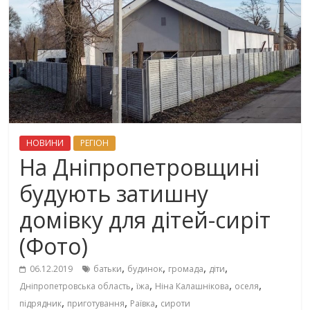
НОВИНИ
РЕГІОН
На Дніпропетровщині
будують затишну
домівку для дітей-сиріт
(Фото)
,
,
,
,
06.12.2019
батьки
будинок
громада
діти
,
,
,
,
Дніпропетровська область
їжа
Ніна Калашнікова
оселя
,
,
,
підрядник
приготування
Раївка
сироти