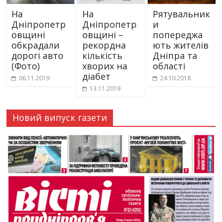
На
На
Рятувальник
Дніпропетр
Дніпропетр
и
овщині
овщині –
попереджа
обкрадали
рекордна
ють жителів
дорогі авто
кількість
Дніпра та
(Фото)
хворих на
області
діабет
06.11.2019
24.10.2018
13.11.2019
Новий випуск газети