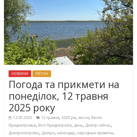
НОВИНИ
РЕГІОН
Погода та прикмети на
понеділок, 12 травня
2025 року
,
,
,
12.05.2025
12 травня
2025 рік
весна
Вести
,
,
,
,
Приднепровья
Вісті Придніпров'я
день
Днепр сейчас
,
,
,
,
Днепропетровск
Дніпро
календар
народные приметы