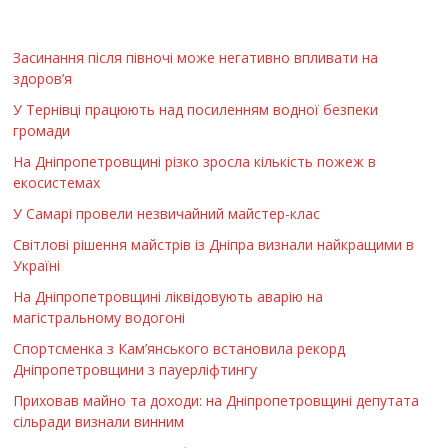
Засинання після півночі може негативно впливати на
здоров’я
У Тернівці працюють над посиленням водної безпеки
громади
На Дніпропетровщині різко зросла кількість пожеж в
екосистемах
У Самарі провели незвичайний майстер-клас
Світлові рішення майстрів із Дніпра визнали найкращими в
Україні
На Дніпропетровщині ліквідовують аварію на
магістральному водогоні
Спортсменка з Кам’янського встановила рекорд
Дніпропетровщини з пауерліфтингу
Приховав майно та доходи: на Дніпропетровщині депутата
сільради визнали винним