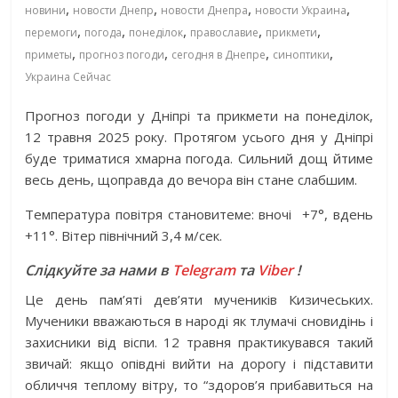
,
,
,
,
новини
новости Днепр
новости Днепра
новости Украина
,
,
,
,
,
перемоги
погода
понеділок
православие
прикмети
,
,
,
,
приметы
прогноз погоди
сегодня в Днепре
синоптики
Украина Сейчас
Прогноз погоди у Дніпрі та прикмети на понеділок,
12 травня 2025 року. Протягом усього дня у Дніпрі
буде триматися хмарна погода. Сильний дощ йтиме
весь день, щоправда до вечора він стане слабшим.
Температура повітря становитеме: вночі
+7°, вдень
+11°. Вітер північний 3,4 м/сек.
Слідкуйте за нами в
Telegram
та
Viber
!
Це день пам’яті дев’яти мучеників Кизичеських.
Мученики вважаються в народі як тлумачі сновидінь і
захисники від віспи. 12 травня практикувався такий
звичай: якщо опівдні вийти на дорогу і підставити
обличчя теплому вітру, то “здоров’я прибавиться на