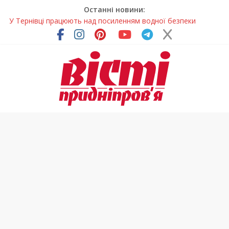
Останні новини:
У Тернівці працюють над посиленням водної безпеки
громади
На Дніпропетровщині різко зросла кількість пожеж в
екосистемах
У Самарі провели незвичайний майстер-клас
Світлові рішення майстрів із Дніпра визнали найкращими в
Україні
Засинання після півночі може негативно впливати на
здоров’я