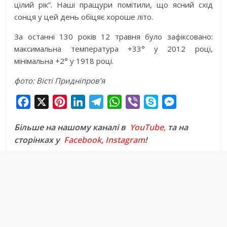
цілий рік”. Наші пращури помітили, що ясний схід
сонця у цей день обіцяє хороше літо.
За останні 130 років 12 травня було зафіксовано:
максимальна температура +33° у 2012 році,
мінімальна +2° у 1918 році.
фото: Вісті Придніпров’я
F
X
P
L
T
W
V
S
M
a
i
i
e
h
i
k
e
Більше на нашому каналі в
YouTube,
та на
c
n
n
l
a
b
y
s
сторінках у
Facebook
,
Instagram
!
e
t
k
e
t
e
p
s
b
e
e
g
s
r
e
e
o
r
d
r
A
n
o
e
I
a
p
g
k
s
n
m
p
e
t
r