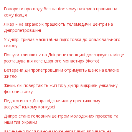
Говорити про воду без паніки: чому важлива правильна
комунікація
Лікар – на екрані: Як працюють телемедичні центри на
Дніпропетровщині
У Дніпрі триває масштабна підготовка до опалювального
сезону
Пошуки тривають: на Дніпропетровщині досліджують місце
розташування легендарного монастиря (Фото)
Ветерани Дніпропетровщини отримують шанс на власне
житло
Жінки, які повертають життя: у Дніпрі відкрили унікальну
фотовиставку
Педагогиню з Дніпра відзначили у престижному
всеукраїнському конкурсі
Дніпро стане головним центром молодіжних проєктів та
ініціатив України
Засинання після півночі може негативно впливати на