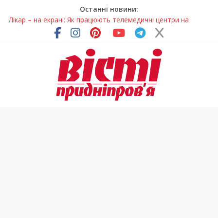
Останні новини:
Лікар – на екрані: Як працюють телемедичні центри на
Дніпропетровщині
У Дніпрі триває масштабна підготовка до опалювального
сезону
Пошуки тривають: на Дніпропетровщині досліджують місце
розташування легендарного монастиря (Фото)
Ветерани Дніпропетровщини отримують шанс на власне
житло
Говорити про воду без паніки: чому важлива правильна
комунікація