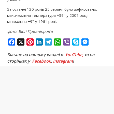
За останні 130 років 25 серпня було зафіксовано:
максимальна температура +39° у 2007 році,
мінімальна +9° у 1961 році.
фото: Вісті Придніпров’я
F
X
P
L
T
W
V
S
M
a
i
i
e
h
i
k
e
Більше на нашому каналі в
YouTube,
та на
c
n
n
l
a
b
y
s
сторінках у
Facebook
,
Instagram
!
e
t
k
e
t
e
p
s
b
e
e
g
s
r
e
e
o
r
d
r
A
n
o
e
I
a
p
g
k
s
n
m
p
e
t
r