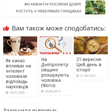
ЯКІ КІМНАТНІ РОСЛИНИ ДОБРЕ
РОСТУТЬ У НЕВЕЛИКИХ ГОРЩИКАХ
Вам також може сподобатись:
На
21 вересня.
Як какао
Дніпропетр
Цей день в
впливає на
овщині
історії
інтелект
розшукують
чоловіків:
21.09.2016
чоловіка
відповідь
(Фото)
науковців
30.09.2019
16.07.2025
Залишити відповідь