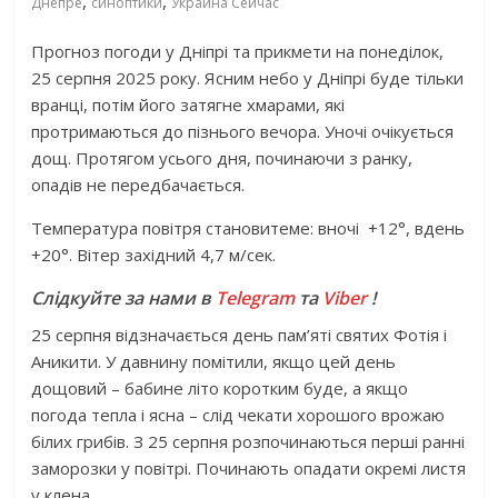
,
,
Днепре
синоптики
Украина Сейчас
Прогноз погоди у Дніпрі та прикмети на понеділок,
25 серпня 2025 року. Ясним небо у Дніпрі буде тільки
вранці, потім його затягне хмарами, які
протримаються до пізнього вечора. Уночі очікується
дощ. Протягом усього дня, починаючи з ранку,
опадів не передбачається.
Температура повітря становитеме: вночі
+12°, вдень
+20°. Вітер західний 4,7 м/сек.
Слідкуйте за нами в
Telegram
та
Viber
!
25 серпня відзначається день пам’яті святих Фотія і
Аникити. У давнину помітили, якщо цей день
дощовий – бабине літо коротким буде, а якщо
погода тепла і ясна – слід чекати хорошого врожаю
білих грибів. З 25 серпня розпочинаються перші ранні
заморозки у повітрі. Починають опадати окремі листя
у клена.