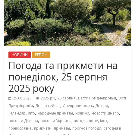
НОВИНИ
РЕГІОН
Погода та прикмети на
понеділок, 25 серпня
2025 року
,
,
,
25.08.2025
2025 рік
25 серпня
Вести Приднепровья
Вісті
,
,
,
,
Придніпров'я
Днепр сейчас
Днепропетровск
Дніпро
,
,
,
,
,
календар
літо
народные приметы
новини
новости Днепр
,
,
,
,
новости Днепра
новости Украина
погода
понеділок
,
,
,
,
православие
прикмети
приметы
прогноз погоди
сегодня в