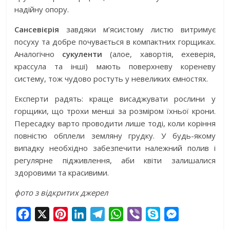
надійну опору.
Сансевієрія
завдяки м’ясистому листю витримує
посуху та добре почувається в компактних горщиках.
Аналогічно
сукуленти
(алое, хавортія, ехеверія,
крассула та інші) мають поверхневу кореневу
систему, тож чудово ростуть у невеликих ємностях.
Експерти радять: краще висаджувати рослини у
горщики, що трохи менші за розміром їхньої крони.
Пересадку варто проводити лише тоді, коли коріння
повністю обплели земляну грудку. У будь-якому
випадку необхідно забезпечити належний полив і
регулярне підживлення, аби квіти залишалися
здоровими та красивими.
фото з відкритих джерел
F
X
P
L
T
W
V
S
M
a
i
i
e
h
i
k
e