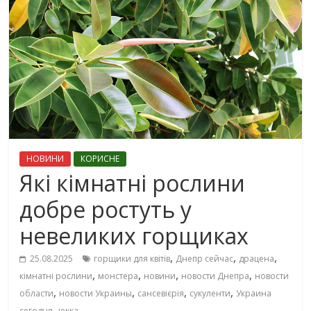
НОВИНИ
КОРИСНЕ
Які кімнатні рослини
добре ростуть у
невеликих горщиках
,
,
,
25.08.2025
горщики для квітів
Днепр сейчас
драцена
,
,
,
,
кімнатні рослини
монстера
новини
новости Днепра
новости
,
,
,
,
области
новости Украины
сансевієрія
сукуленти
Украина
,
сегодня
юкка