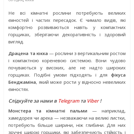
Не всі кімнатні рослини потребують великих
ємностей і частих пересадок. Є чимало видів, які
комфортно розвиваються навіть у компактних
горщиках, зберігаючи декоративність і здоровий
вигляд.
Драцена та юкка
— рослини з вертикальним ростом
і компактною кореневою системою. Вони чудово
почуваються у високих, але не надто широких
горщиках. Подібні умови підходять і для
фікуса
Бенджаміна
, який може рости у відносно невеликих
ємностях.
Слідкуйте за нами в
Telegram
та
Viber
!
Монстера та кімнатні пальми
— наприклад,
хамедорея чи арека — незважаючи на великі листки,
потребують більше ширини, ніж глибини. Для них
зручні широкі горщики, які забезпечують стійкість і