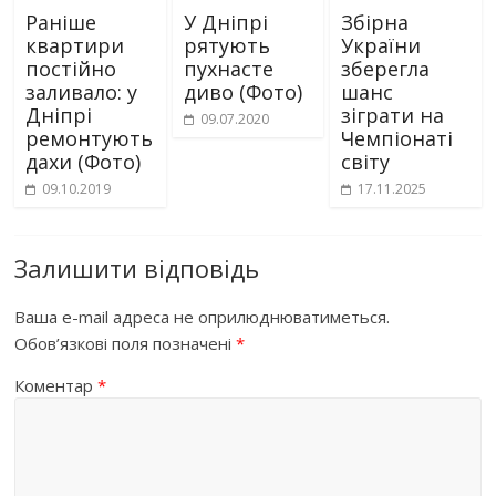
Раніше
У Дніпрі
Збірна
квартири
рятують
України
постійно
пухнасте
зберегла
заливало: у
диво (Фото)
шанс
Дніпрі
зіграти на
09.07.2020
ремонтують
Чемпіонаті
дахи (Фото)
світу
09.10.2019
17.11.2025
Залишити відповідь
Ваша e-mail адреса не оприлюднюватиметься.
Обов’язкові поля позначені
*
Коментар
*