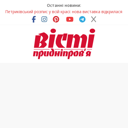
Останні новини:
Петриківський розпис у всій красі: нова виставка відкрилася
на Дніпропетровщині
У Дніпрі на три місяці можуть обмежити рух на Вокзальній
площі
Письменниця з Покрова продовжує підкорювати українські
та міжнародні творчі вершини
У Дніпрі повністю оновили один із найзавантаженіших
трамвайних переїздів
На Дніпропетровщині вводять сезонну заборону на вилов
річкових раків