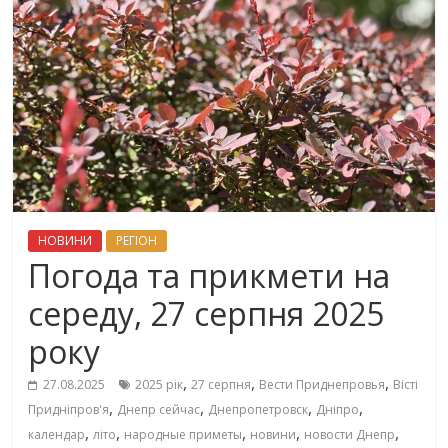
НОВИНИ
РЕГІОН
Погода та прикмети на
середу, 27 серпня 2025
року
,
,
,
27.08.2025
2025 рік
27 серпня
Вести Приднепровья
Вісті
,
,
,
,
Придніпров'я
Днепр сейчас
Днепропетровск
Дніпро
,
,
,
,
,
календар
літо
народные приметы
новини
новости Днепр