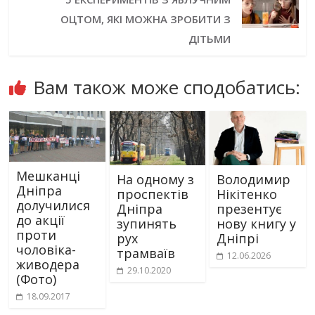
ОЦТОМ, ЯКІ МОЖНА ЗРОБИТИ З
ДІТЬМИ
Вам також може сподобатись:
Мешканці
На одному з
Володимир
Дніпра
проспектів
Нікітенко
долучилися
Дніпра
презентує
до акції
зупинять
нову книгу у
проти
рух
Дніпрі
чоловіка-
трамваїв
12.06.2026
живодера
29.10.2020
(Фото)
18.09.2017