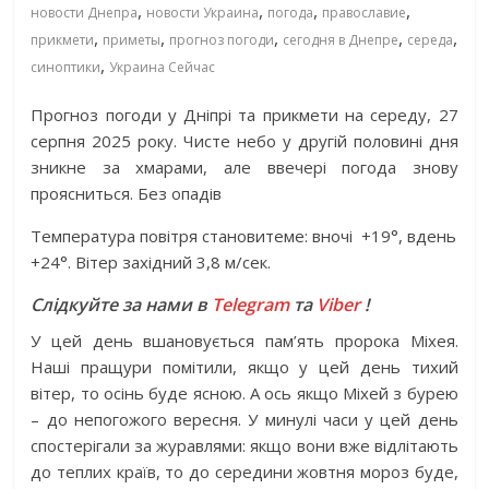
,
,
,
,
новости Днепра
новости Украина
погода
православие
,
,
,
,
,
прикмети
приметы
прогноз погоди
сегодня в Днепре
середа
,
синоптики
Украина Сейчас
Прогноз погоди у Дніпрі та прикмети на середу, 27
серпня 2025 року. Чисте небо у другій половині дня
зникне за хмарами, але ввечері погода знову
проясниться. Без опадів
Температура повітря становитеме: вночі
+19°, вдень
+24°. Вітер західний 3,8 м/сек.
Слідкуйте за нами в
Telegram
та
Viber
!
У цей день вшановується пам’ять пророка Міхея.
Наші пращури помітили, якщо у цей день тихий
вітер, то осінь буде ясною. А ось якщо Міхей з бурею
– до непогожого вересня. У минулі часи у цей день
спостерігали за журавлями: якщо вони вже відлітають
до теплих країв, то до середини жовтня мороз буде,