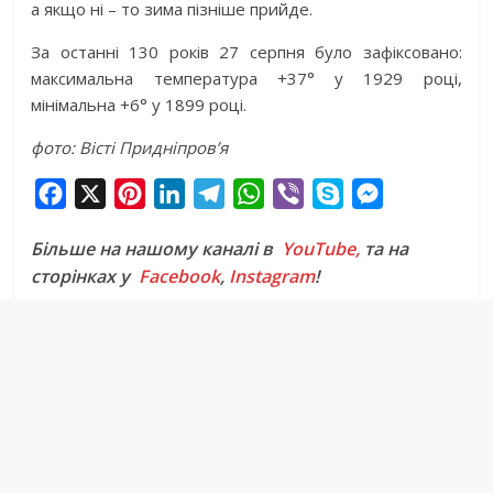
а якщо ні – то зима пізніше прийде.
За останні 130 років 27 серпня було зафіксовано:
максимальна температура +37° у 1929 році,
мінімальна +6° у 1899 році.
фото: Вісті Придніпров’я
F
X
P
L
T
W
V
S
M
a
i
i
e
h
i
k
e
Більше на нашому каналі в
YouTube,
та на
c
n
n
l
a
b
y
s
сторінках у
Facebook
,
Instagram
!
e
t
k
e
t
e
p
s
b
e
e
g
s
r
e
e
o
r
d
r
A
n
o
e
I
a
p
g
k
s
n
m
p
e
t
r