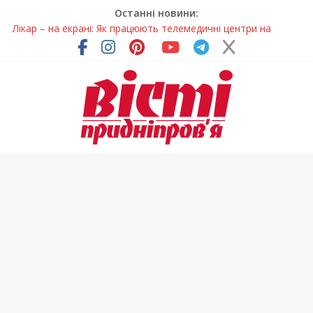
Останні новини:
Лікар – на екрані: Як працюють телемедичні центри на
Дніпропетровщині
У Дніпрі триває масштабна підготовка до опалювального
сезону
Пошуки тривають: на Дніпропетровщині досліджують місце
розташування легендарного монастиря (Фото)
Ветерани Дніпропетровщини отримують шанс на власне
житло
Говорити про воду без паніки: чому важлива правильна
комунікація