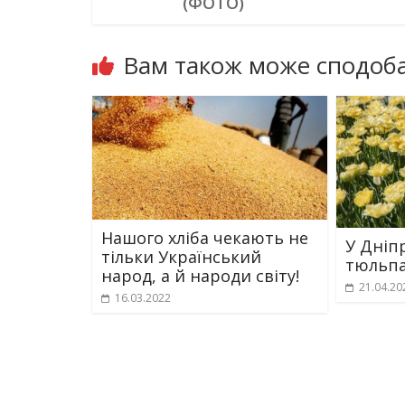
(ФОТО)
Вам також може сподоба
Нашого хліба чекають не
У Дніпр
тільки Український
тюльпа
народ, а й народи світу!
21.04.20
16.03.2022