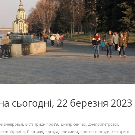
а сьогодні, 22 березня 2023
,
,
,
,
риднепровья
Вісті Придніпров'я
Днепр сейчас
Днепропетровск
,
,
,
,
,
ости Украина
П'ятниця
погода
прикмети
прогноз погоди
сегодня в