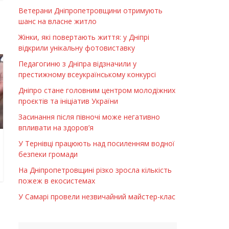
Ветерани Дніпропетровщини отримують
шанс на власне житло
Жінки, які повертають життя: у Дніпрі
відкрили унікальну фотовиставку
Педагогиню з Дніпра відзначили у
престижному всеукраїнському конкурсі
Дніпро стане головним центром молодіжних
проєктів та ініціатив України
Засинання після півночі може негативно
впливати на здоров’я
У Тернівці працюють над посиленням водної
безпеки громади
На Дніпропетровщині різко зросла кількість
пожеж в екосистемах
У Самарі провели незвичайний майстер-клас