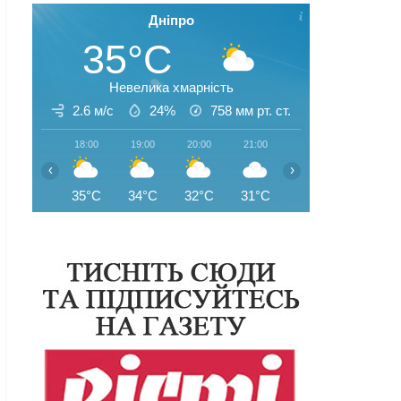
Дніпро
35°C
Невелика хмарність
2.6 м/с
24%
758
мм рт. ст.
18:00
19:00
20:00
21:00
22:00
23:00
‹
›
35°C
34°C
32°C
31°C
31°C
29°C