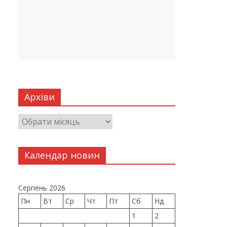
Архіви
Календар новин
Серпень 2026
Пн
Вт
Ср
Чт
Пт
Сб
Нд
1
2