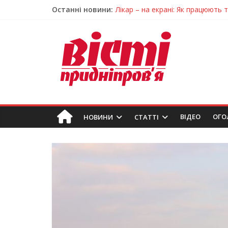
Останні новини:
Лікар – на екрані: Як працюють
У Дніпрі триває масштабна під
Пошуки тривають: на Дніпропет
Ветерани Дніпропетровщини от
Говорити про воду без паніки: 
ВIДЕО
ОГО
НОВИНИ
СТАТТІ