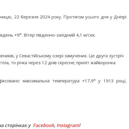
тницю, 22 березня 2024 року. Протягом усього дня у Дніпрі
вдень +9°. Вітер південно-західний 4,1 м/сек.
еників, у Севастійському озері замучених. Це друга зустріч
іла, то річка через 12 днів скресне; приліт жайворонка
фіксовано: максимальна температура +17,9° у 1913 році,
M
на сторінках у
Facebook
,
Instagram
!