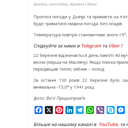
,
,
Днепре
синоптики
Украина Сейчас
Прогноз погоди у Дніпрі та прикмети на п’я
буде триматися хмарна погода. Без опадів.
Температура повітря становитеме: вночі +5°, 
Слідкуйте за нами в
Telegram
та
Viber
!
22 березня відзначається день пам’яті 40 муч
весни (перша на Масляну). Якщо плиска прилет
передвіщав тепло; зяблик – холод.
За останні 130 років 22 березня було за
мінімальна -15,0° у 1941 році.
фото: Вісті Придніпров’я
F
X
P
L
T
W
V
S
a
i
i
e
h
i
k
e
Більше на нашому каналі в
YouTube,
та 
c
n
n
l
a
b
y
s