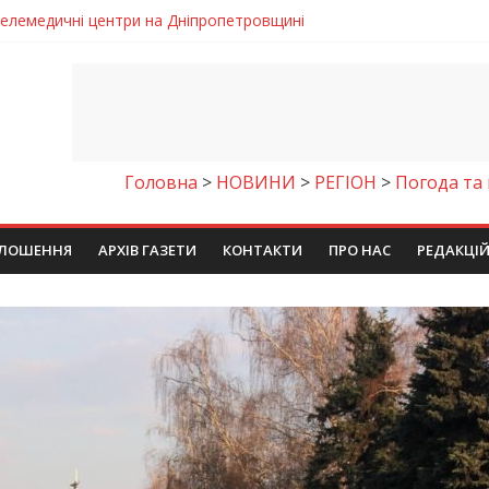
 телемедичні центри на Дніпропетровщині
готовка до опалювального сезону
ровщині досліджують місце розташування легендарного монасти
римують шанс на власне житло
чому важлива правильна комунікація
Головна
>
НОВИНИ
>
РЕГІОН
>
Погода та 
ЛОШЕННЯ
АРХІВ ГАЗЕТИ
КОНТАКТИ
ПРО НАС
РЕДАКЦІ