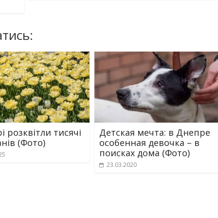
тись:
і розквітли тисячі
Детская мечта: в Днепре
нів (Фото)
особенная девочка – в
поисках дома (Фото)
25
23.03.2020