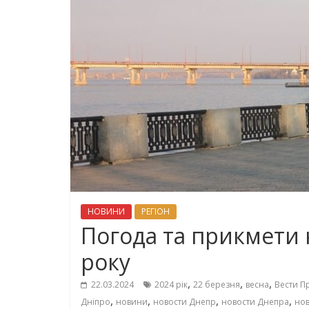
НОВИНИ
РЕГІОН
Погода та прикмети н
року
,
,
,
22.03.2024
2024 рік
22 березня
весна
Вести П
,
,
,
,
Дніпро
новини
новости Днепр
новости Днепра
нов