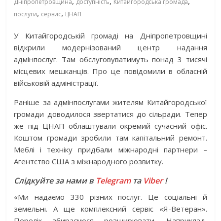
,
,
,
Дніпропетровщина
доступність
Китайгородська громада
,
,
послуги
сервис
ЦНАП
У Китайгородській громаді на Дніпропетровщині
відкрили модернізований центр надання
адмінпослуг. Там обслуговуватимуть понад 3 тисячі
місцевих мешканців. Про це повідомили в обласній
військовій адміністрації.
Раніше за адмінпослугами жителям Китайгородської
громади доводилося звертатися до сільради. Тепер
же під ЦНАП облаштували окремий сучасний офіс.
Коштом громади зробили там капітальний ремонт.
Меблі і техніку придбали міжнародні партнери –
Агентство США з міжнародного розвитку.
Слідкуйте за нами в
Telegram
та
Viber
!
«Ми надаємо 330 різних послуг. Це соціальні й
земельні. А ще комплексний сервіс «Я-Ветеран».
Перелік збираємося розширювати. Наприклад,