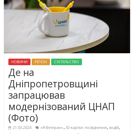
НОВИНИ
РЕГІОН
СУСПІЛЬСТВО
Де на
Дніпропетровщині
запрацював
модернізований ЦНАП
(Фото)
,
,
,
21.03.2024
«Я-Ветеран».
ID-картки. посвідчення
водій