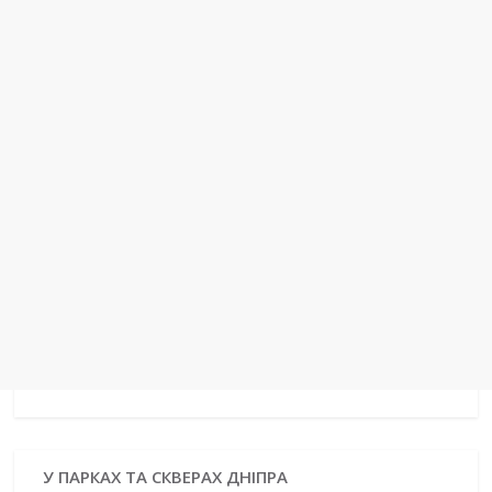
k
s
n
m
p
e
t
r
У ПАРКАХ ТА СКВЕРАХ ДНІПРА