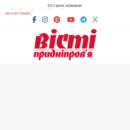
Останні новини:
У Самарі провели незвичайний майстер-клас
Світлові рішення майстрів із Дніпра визнали найкращими в
Україні
На Дніпропетровщині ліквідовують аварію на
магістральному водогоні
Спортсменка з Кам’янського встановила рекорд
Дніпропетровщини з пауерліфтингу
На Дніпропетровщині різко зросла кількість пожеж в
екосистемах