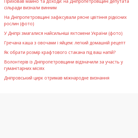
Приховав майно та доходи: на Дніпропетровщині депутата
сільради визнали винним
На Дніпропетровщині зафіксували рясне цвітіння рідкісних
рослин (фото)
У Дніпрі змагалися найсильніші яхтсмени України (фото)
Гречана каша з овочами і яйцем: легкий домашній рецепт
Як обрати розмір крафтового стакана під ваш напій?
Волонтерів із Дніпропетровщини відзначили за участь у
гуманітарних місіях
Дніпровський цирк отримав міжнародне визнання