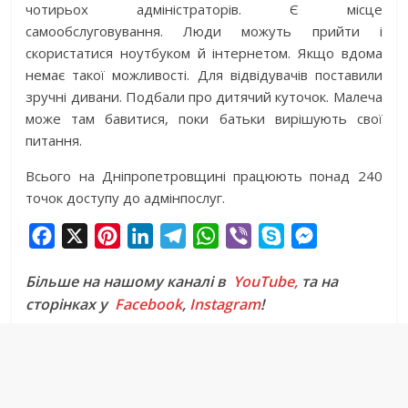
чотирьох адміністраторів. Є місце
самообслуговування. Люди можуть прийти і
скористатися ноутбуком й інтернетом. Якщо вдома
немає такої можливості. Для відвідувачів поставили
зручні дивани. Подбали про дитячий куточок. Малеча
може там бавитися, поки батьки вирішують свої
питання.
Всього на Дніпропетровщині працюють понад 240
точок доступу до адмінпослуг.
F
X
P
L
T
W
V
S
M
a
i
i
e
h
i
k
e
Більше на нашому каналі в
YouTube,
та на
c
n
n
l
a
b
y
s
сторінках у
Facebook
,
Instagram
!
e
t
k
e
t
e
p
s
b
e
e
g
s
r
e
e
o
r
d
r
A
n
o
e
I
a
p
g