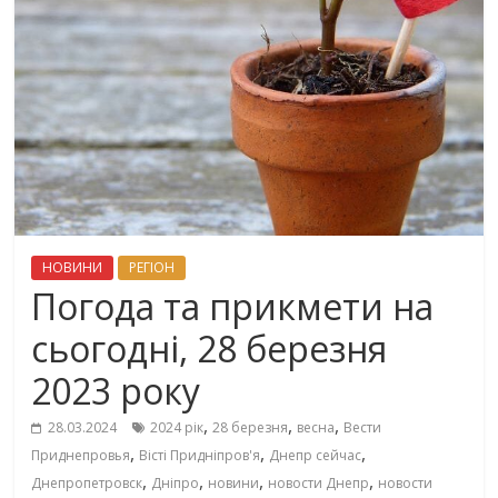
НОВИНИ
РЕГІОН
Погода та прикмети на
сьогодні, 28 березня
2023 року
,
,
,
28.03.2024
2024 рік
28 березня
весна
Вести
,
,
,
Приднепровья
Вісті Придніпров'я
Днепр сейчас
,
,
,
,
Днепропетровск
Дніпро
новини
новости Днепр
новости