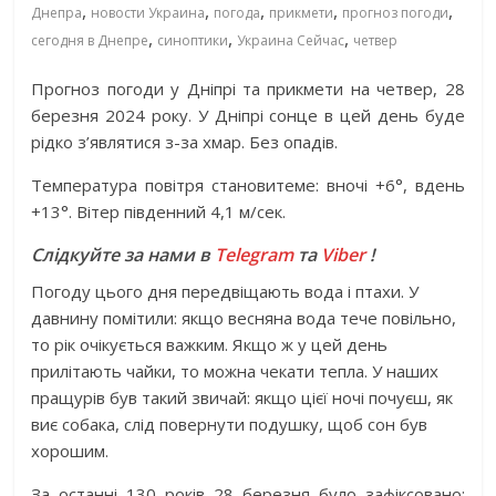
,
,
,
,
,
Днепра
новости Украина
погода
прикмети
прогноз погоди
,
,
,
сегодня в Днепре
синоптики
Украина Сейчас
четвер
Прогноз погоди у Дніпрі та прикмети на четвер, 28
березня 2024 року. У Дніпрі сонце в цей день буде
рідко з’являтися з-за хмар. Без опадів.
Температура повітря становитеме: вночі +6°, вдень
+13°. Вітер південний 4,1 м/сек.
Слідкуйте за нами в
Telegram
та
Viber
!
Погоду цього дня передвіщають вода і птахи. У
давнину помітили: якщо весняна вода тече повільно,
то рік очікується важким. Якщо ж у цей день
прилітають чайки, то можна чекати тепла. У наших
пращурів був такий звичай: якщо цієї ночі почуєш, як
виє собака, слід повернути подушку, щоб сон був
хорошим.
За останні 130 років 28 березня було зафіксовано: