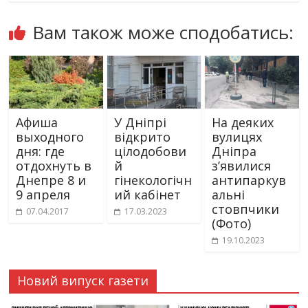
Вам також може сподобатись:
Афиша
У Дніпрі
На деяких
выходного
відкрито
вулицях
дня: где
цілодобови
Дніпра
отдохнуть в
й
з’явилися
Днепре 8 и
гінекологічн
антипаркув
9 апреля
ий кабінет
альні
стовпчики
07.04.2017
17.03.2023
(Фото)
19.10.2023
Новий випуск газети