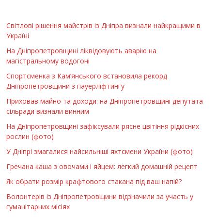
Світлові рішення майстрів із Дніпра визнали найкращими в
Україні
На Дніпропетровщині ліквідовують аварію на
магістральному водогоні
Спортсменка з Кам’янського встановила рекорд
Дніпропетровщини з пауерліфтингу
Приховав майно та доходи: на Дніпропетровщині депутата
сільради визнали винним
На Дніпропетровщині зафіксували рясне цвітіння рідкісних
рослин (фото)
У Дніпрі змагалися найсильніші яхтсмени України (фото)
Гречана каша з овочами і яйцем: легкий домашній рецепт
Як обрати розмір крафтового стакана під ваш напій?
Волонтерів із Дніпропетровщини відзначили за участь у
гуманітарних місіях