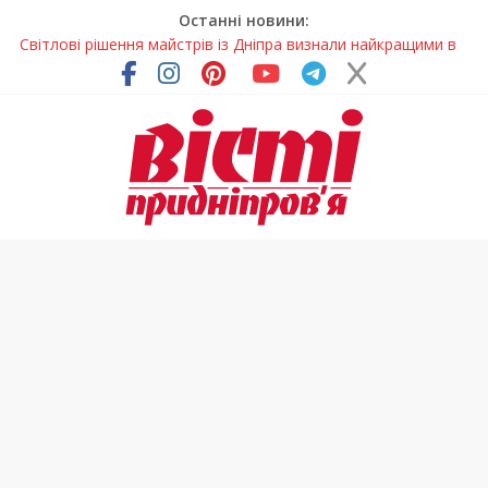
Останні новини:
На Дніпропетровщині ліквідовують аварію на
магістральному водогоні
Спортсменка з Кам’янського встановила рекорд
Дніпропетровщини з пауерліфтингу
Приховав майно та доходи: на Дніпропетровщині депутата
сільради визнали винним
На Дніпропетровщині зафіксували рясне цвітіння рідкісних
рослин (фото)
Світлові рішення майстрів із Дніпра визнали найкращими в
Україні