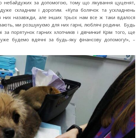
о небайдужих за допомогою, тому що лікування цуценят,
дуже складним і дорогим. «Купа болячок та ускладнень
з них назавжди, але інших трьох нам все ж таки вдалося
вають, ми розшукуємо для них гарні, люблячі родини. Будь
і за порятунок гарних хлопчиків і дівчинки! Крім того, ще
уже будемо вдячні за будь-яку фінансову допомогу!», –