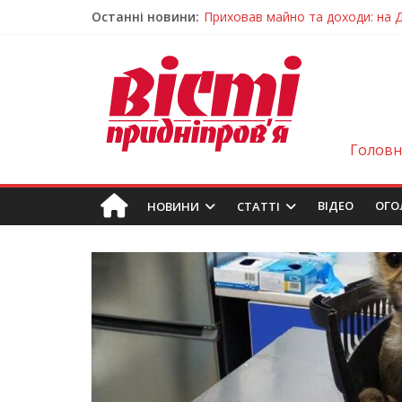
Останні новини:
На Дніпропетровщині зафіксувал
У Дніпрі змагалися найсильніші
Гречана каша з овочами і яйцем
Як обрати розмір крафтового ст
Приховав майно та доходи: на 
Головн
ВIДЕО
ОГО
НОВИНИ
СТАТТІ