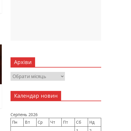
Архіви
Календар новин
Серпень 2026
Пн
Вт
Ср
Чт
Пт
Сб
Нд
1
2