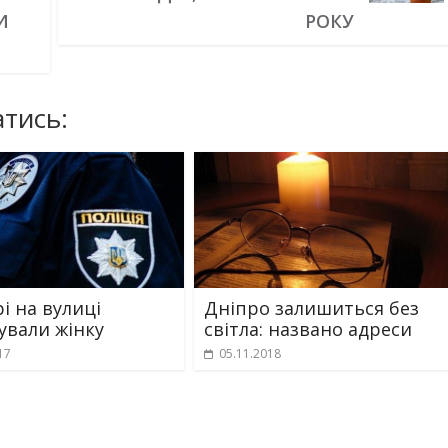
И
РОКУ
тись:
і на вулиці
Дніпро залишиться без
ували жінку
світла: названо адреси
17
05.11.2018