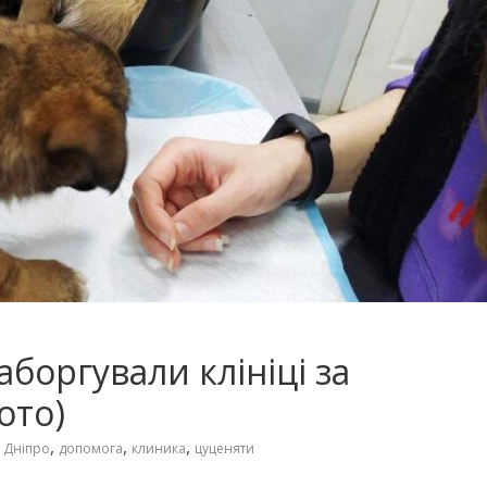
аборгували клініці за
ото)
,
,
,
,
Дніпро
допомога
клиника
цуценяти