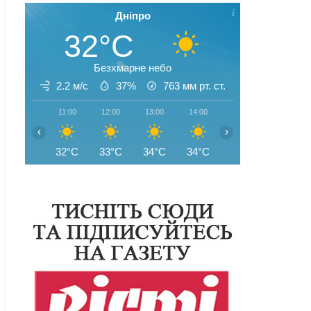
Дніпро
32°C
Безхмарне небо
2.2 м/с
37%
763
мм рт. ст.
11:00
12:00
13:00
14:00
15:00
16:00
‹
›
32°C
33°C
34°C
34°C
34°C
35°C