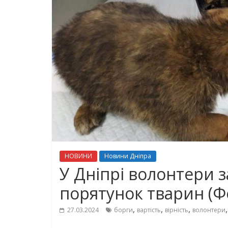
НОВИНИ
Новини Дніпра
У Дніпрі волонтери з
порятунок тварин (Ф
,
,
,
27.03.2024
борги
вартість
вірність
волонтери