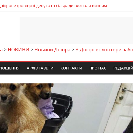
и рясне цвітіння рідкісних рослин (фото)
 яхтсмени України (фото)
: легкий домашній рецепт
акана під ваш напій?
Дніпропетровщині депутата сільради визнали винним
а
>
НОВИНИ
>
Новини Дніпра
>
У Дніпрі волонтери забо
ЛОШЕННЯ
АРХІВ ГАЗЕТИ
КОНТАКТИ
ПРО НАС
РЕДАКЦІ