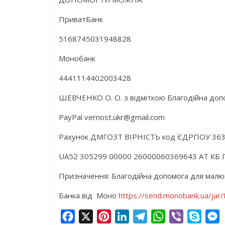
ПриватБанк
5168745031948828
Монобанк
4441114402003428
ШЕВЧЕНКО О. О. з відміткою Благодійна доп
PayPal vernost.ukr@gmail.com
Рахунок ДМГОЗТ ВІРНІСТЬ код ЄДРПОУ 36
UA52 305299 00000 26000060369643 АТ КБ 
Призначення: Благодійна допомога для малю
Банка від Моно
https://send.monobank.ua/ja
F
X
P
L
T
W
V
S