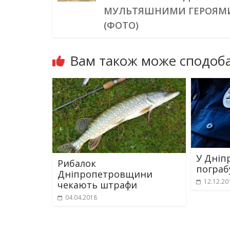
МУЛЬТЯШНИМИ ГЕРОЯМ
(ФОТО)
Вам також може сподоба
У Дніпр
Рибалок
пограб
Дніпропетровщини
12.12.20
чекають штрафи
04.04.2018