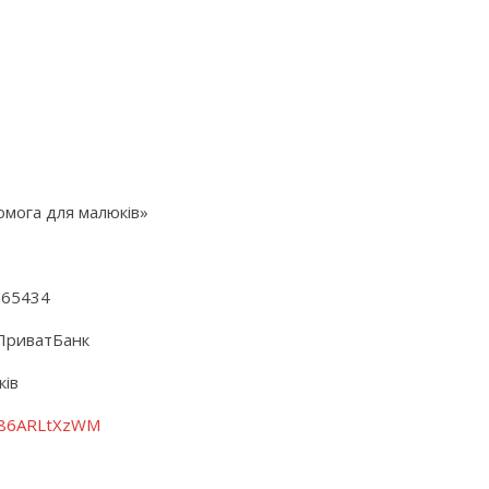
омога для малюків»
365434
ПриватБанк
ків
r/86ARLtXzWM
M