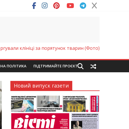
ргували клініці за порятунок тварин (Фото)
ЙНА ПОЛІТИКА
ПІДТРИМАЙТЕ ПРОЄКТ
Новий випуск газети