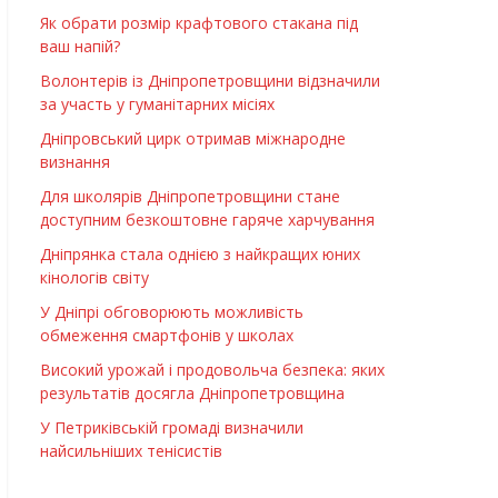
Як обрати розмір крафтового стакана під
ваш напій?
Волонтерів із Дніпропетровщини відзначили
за участь у гуманітарних місіях
Дніпровський цирк отримав міжнародне
визнання
Для школярів Дніпропетровщини стане
доступним безкоштовне гаряче харчування
Дніпрянка стала однією з найкращих юних
кінологів світу
У Дніпрі обговорюють можливість
обмеження смартфонів у школах
Високий урожай і продовольча безпека: яких
результатів досягла Дніпропетровщина
У Петриківській громаді визначили
найсильніших тенісистів