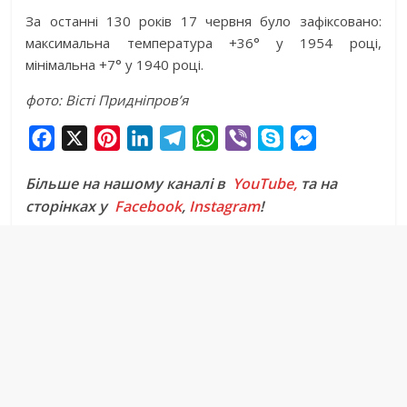
За останні 130 років 17 червня було зафіксовано:
максимальна температура +36° у 1954 році,
мінімальна +7° у 1940 році.
фото: Вісті Придніпров’я
F
X
P
L
T
W
V
S
M
a
i
i
e
h
i
k
e
Більше на нашому каналі в
YouTube,
та на
c
n
n
l
a
b
y
s
сторінках у
Facebook
,
Instagram
!
e
t
k
e
t
e
p
s
b
e
e
g
s
r
e
e
o
r
d
r
A
n
o
e
I
a
p
g
k
s
n
m
p
e
t
r