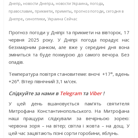
,
,
,
,
Днепр
новости Днепра
новости Украина
погода
,
,
,
,
православие
прикмети
приметы
прогноз погоди
сегодня в
,
,
Днепре
синоптики
Украина Сейчас
Прогноз погоди у Дніпрі та прикмети на вівторок, 17
червня 2025 року. У Дніпрі погода порадує нас
безхмарним ранком, але вже у середині дня вона
зміниться та буде похмурою до самого вечора. Без
опадів.
Температура повітря становитеме: вночі
+17°, вдень
+26°. Вітер північний 3,1 м/сек.
Слідкуйте за нами в
Telegram
та
Viber
!
У цей день вшановується пам’ять святителя
Митрофана Константинопольського. На Митрофана
наші пращури слідкували за вечірньою зорею:
червона зоря – на вітер; світла і жовта – на дощ. У
цей час зацвітають пізні сорти горобини, яблунь.