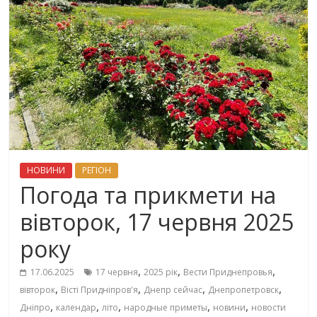
НОВИНИ
РЕГІОН
Погода та прикмети на
вівторок, 17 червня 2025
року
,
,
,
17.06.2025
17 червня
2025 рік
Вести Приднепровья
,
,
,
,
вівторок
Вісті Придніпров'я
Днепр сейчас
Днепропетровск
,
,
,
,
,
Дніпро
календар
літо
народные приметы
новини
новости