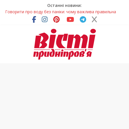
Останні новини:
Говорити про воду без паніки: чому важлива правильна
комунікація
Лікар – на екрані: Як працюють телемедичні центри на
Дніпропетровщині
У Дніпрі триває масштабна підготовка до опалювального
сезону
Пошуки тривають: на Дніпропетровщині досліджують місце
розташування легендарного монастиря (Фото)
Погода та прикмети на неділю, 9 серпня 2026 року