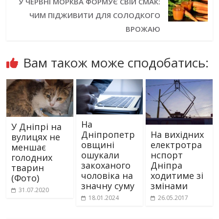
У ЧЕРВНІ МОРКВА ФОРМУЄ СВІЙ СМАК:
ЧИМ ПІДЖИВИТИ ДЛЯ СОЛОДКОГО
ВРОЖАЮ
Вам також може сподобатись:
На
У Дніпрі на
Дніпропетр
На вихідних
вулицях не
овщині
електротра
меншає
ошукали
нспорт
голодних
закоханого
Дніпра
тварин
чоловіка на
ходитиме зі
(Фото)
значну суму
змінами
31.07.2020
18.01.2024
26.05.2017