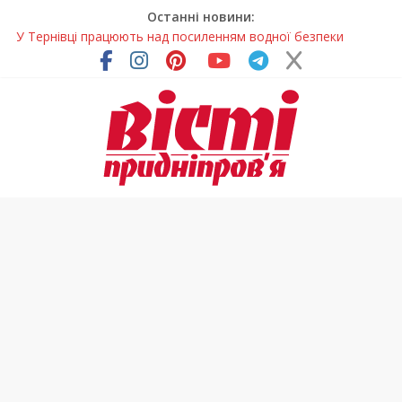
Останні новини:
У Тернівці працюють над посиленням водної безпеки
громади
На Дніпропетровщині різко зросла кількість пожеж в
екосистемах
У Самарі провели незвичайний майстер-клас
Світлові рішення майстрів із Дніпра визнали найкращими в
Україні
Засинання після півночі може негативно впливати на
здоров’я