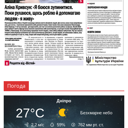
Погода
Дніпро
27°C
Безхмарне небо
2.2 м/с
59%
762
мм рт. ст.