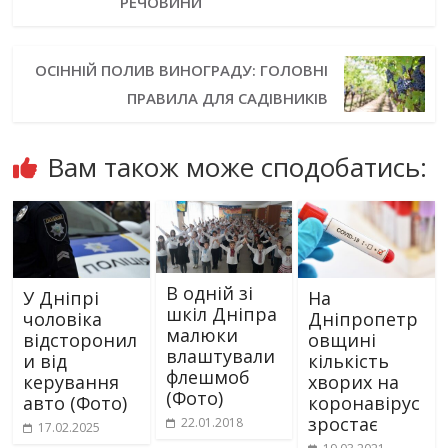
РЕЧОВИНИ
ОСІННІЙ ПОЛИВ ВИНОГРАДУ: ГОЛОВНІ
ПРАВИЛА ДЛЯ САДІВНИКІВ
Вам також може сподобатись:
В одній зі
У Дніпрі
На
шкіл Дніпра
чоловіка
Дніпропетр
малюки
відсторонил
овщині
влаштували
и від
кількість
флешмоб
керування
хворих на
(Фото)
авто (Фото)
коронавірус
зростає
22.01.2018
17.02.2025