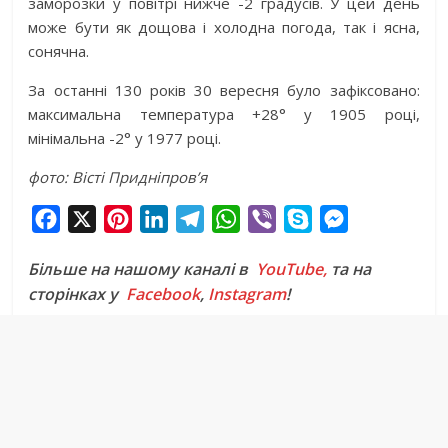
заморозки у повітрі нижче -2 градусів. У цей день
може бути як дощова і холодна погода, так і ясна,
сонячна.
За останні 130 років 30 вересня було зафіксовано:
максимальна температура +28° у 1905 році,
мінімальна -2° у 1977 році.
фото: Вісті Придніпров’я
F
X
P
L
T
W
V
S
M
a
i
i
e
h
i
k
e
Більше на нашому каналі в
YouTube,
та на
c
n
n
l
a
b
y
s
сторінках у
Facebook
,
Instagram
!
e
t
k
e
t
e
p
s
b
e
e
g
s
r
e
e
o
r
d
r
A
n
o
e
I
a
p
g
k
s
n
m
p
e
t
r