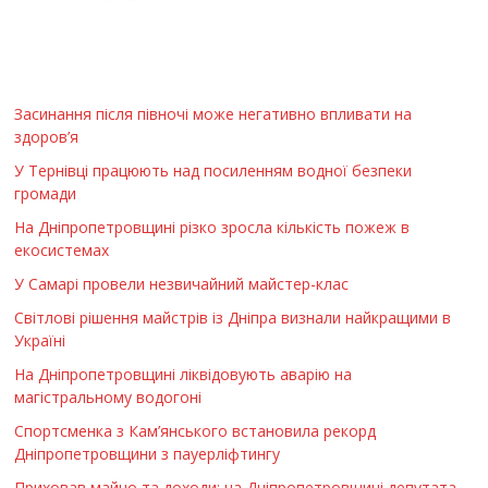
Засинання після півночі може негативно впливати на
здоров’я
У Тернівці працюють над посиленням водної безпеки
громади
На Дніпропетровщині різко зросла кількість пожеж в
екосистемах
У Самарі провели незвичайний майстер-клас
Світлові рішення майстрів із Дніпра визнали найкращими в
Україні
На Дніпропетровщині ліквідовують аварію на
магістральному водогоні
Спортсменка з Кам’янського встановила рекорд
Дніпропетровщини з пауерліфтингу
Приховав майно та доходи: на Дніпропетровщині депутата