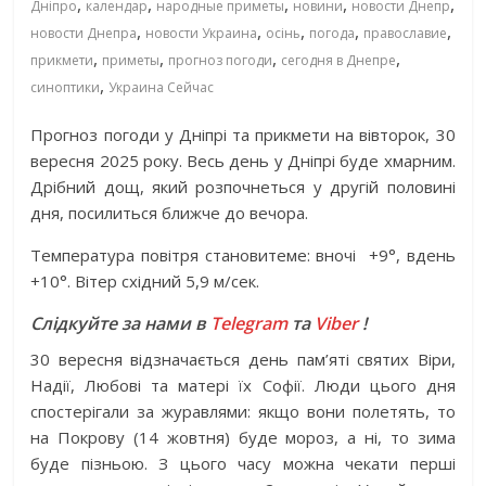
,
,
,
,
,
Дніпро
календар
народные приметы
новини
новости Днепр
,
,
,
,
,
новости Днепра
новости Украина
осінь
погода
православие
,
,
,
,
прикмети
приметы
прогноз погоди
сегодня в Днепре
,
синоптики
Украина Сейчас
Прогноз погоди у Дніпрі та прикмети на вівторок, 30
вересня 2025 року. Весь день у Дніпрі буде хмарним.
Дрібний дощ, який розпочнеться у другій половині
дня, посилиться ближче до вечора.
Температура повітря становитеме: вночі
+9°, вдень
+10°. Вітер східний 5,9 м/сек.
Слідкуйте за нами в
Telegram
та
Viber
!
30 вересня відзначається день пам’яті святих Віри,
Надії, Любові та матері їх Софії. Люди цього дня
спостерігали за журавлями: якщо вони полетять, то
на Покрову (14 жовтня) буде мороз, а ні, то зима
буде пізньою. З цього часу можна чекати перші