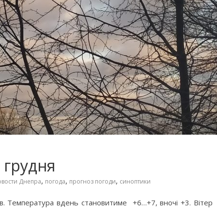
0 грудня
,
,
,
овости Днепра
погода
прогноз погоди
синоптики
ів. Температура вдень становитиме +6…+7, вночі +3. Вітер