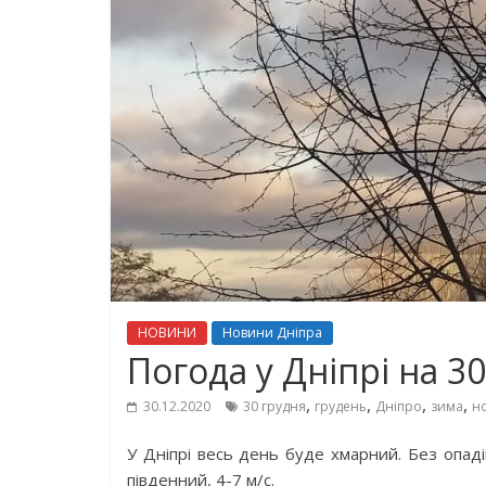
НОВИНИ
Новини Дніпра
Погода у Дніпрі на 3
,
,
,
,
30.12.2020
30 грудня
грудень
Дніпро
зима
н
У Дніпрі весь день буде хмарний. Без опад
південний, 4-7 м/с.