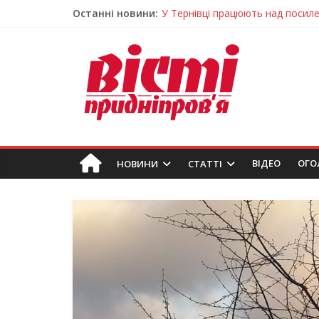
Останні новини:
На Дніпропетровщині різко зрос
У Самарі провели незвичайний 
Світлові рішення майстрів із Дн
Засинання після півночі може н
У Тернівці працюють над посил
ВIДЕО
ОГО
НОВИНИ
СТАТТІ