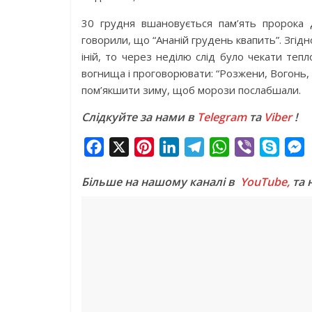
30 грудня вшановується пам’ять пророка Д
говорили, що “Ананій грудень квапить”. Згі
іній, то через неділю слід було чекати теп
вогнища і проговорювати: “Розжени, Вогонь,
пом’якшити зиму, щоб морози послабшали.
Слідкуйте за нами в
Telegram
та
Viber
!
F
X
P
L
T
W
V
S
a
i
i
e
h
i
k
e
Більше на нашому каналі в
YouTube,
та 
c
n
n
l
a
b
y
s
e
t
k
e
t
e
p
s
b
e
e
g
s
r
e
e
o
r
d
r
A
n
o
e
I
a
p
g
k
s
n
m
p
e
t
r