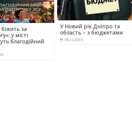
У Новий рік Дніпро та
 біжить за
область – з бюджетами
у»: у місті
06.12.2016
уть благодійний
26