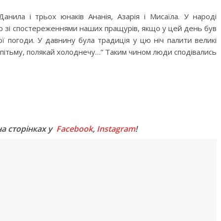
анила і трьох юнаків Ананія, Азарія і Мисаїла. У народі
дно зі спостереженнями наших пращурів, якщо у цей день був
лої погоди. У давнину була традиція у цю ніч палити великі
 пітьму, полякай холоднечу…” Таким чином люди сподівались
M
на сторінках у
Facebook
,
Instagram
!