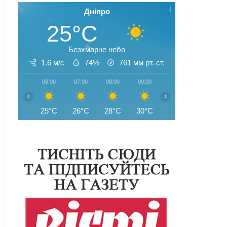
Дніпро
25°C
Безхмарне небо
1.6 м/с
74%
761
мм рт. ст.
06:00
07:00
08:00
09:00
10:00
11:00
‹
›
25°C
26°C
28°C
30°C
32°C
34°C