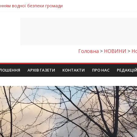
ла кількість пожеж в екосистемах
майстер-клас
іпра визнали найкращими в Україні
егативно впливати на здоров’я
енням водної безпеки громади
Головна
>
НОВИНИ
>
Н
ЛОШЕННЯ
АРХІВ ГАЗЕТИ
КОНТАКТИ
ПРО НАС
РЕДАКЦІ