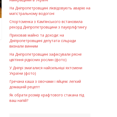
На Дніпропетровщині ліквідовують аварію на
магістральному водогоні
Спортсменка з Кам’янського встановила
рекорд Дніпропетровщини з пауерліфтингу
Приховав майно та доходи: на
Дніпропетровщині депутата сільради
визнали винним
На Дніпропетровщині зафіксували рясне
цвітіння рідкісних рослин (фото)
У Дніпрі змагалися найсильніші яхтсмени
України (фото)
Гречана каша з овочами і яйцем: легкий
домашній рецепт
Як обрати розмір крафтового стакана під
ваш напій?