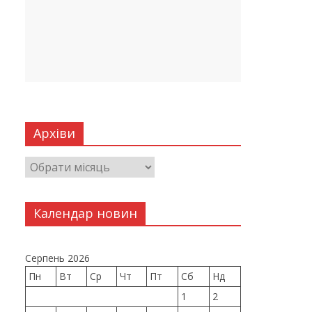
Архіви
Календар новин
Серпень 2026
Пн
Вт
Ср
Чт
Пт
Сб
Нд
1
2