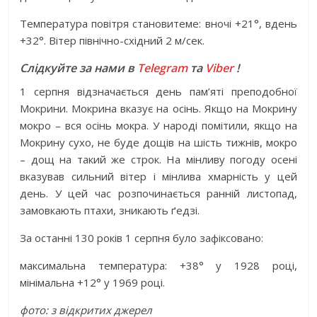
Температура повітря становитеме: вночі +21°, вдень
+32°. Вітер північно-східний 2 м/сек.
Слідкуйте за нами в
Telegram
та
Viber
!
1 серпня відзначається день пам’яті преподобної
Мокрини. Мокрина вказує на осінь. Якщо на Мокрину
мокро – вся осінь мокра. У народі помітили, якщо на
Мокрину сухо, не буде дощів на шість тижнів, мокро
– дощ на такий же строк. На мінливу погоду осені
вказував сильний вітер і мінлива хмарність у цей
день. У цей час розпочинається ранній листопад,
замовкають птахи, зникають ґедзі.
За останні 130 років 1 серпня було зафіксовано:
максимальна температура: +38° у 1928 році,
мінімальна +12° у 1969 році.
фото: з відкритих джерел