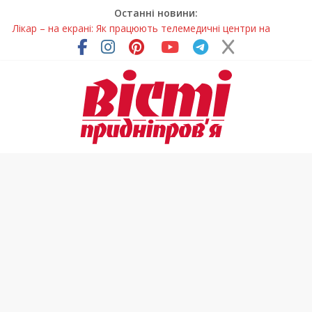
Останні новини:
Лікар – на екрані: Як працюють телемедичні центри на
Дніпропетровщині
У Дніпрі триває масштабна підготовка до опалювального
сезону
Пошуки тривають: на Дніпропетровщині досліджують місце
розташування легендарного монастиря (Фото)
Ветерани Дніпропетровщини отримують шанс на власне
житло
Говорити про воду без паніки: чому важлива правильна
комунікація