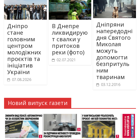
Дніпряни
Дніпро
В Днепре
напередодні
стане
ликвидирую
дня Святого
головним
т свалки у
Миколая
центром
притоков
можуть
молодіжних
реки (фото)
допомогти
проєктів та
02.07.2021
безпритуль
ініціатив
ним
України
тваринам
07.08.2026
03.12.2016
Новий випуск газети