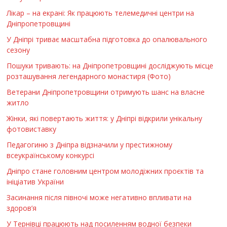
Лікар – на екрані: Як працюють телемедичні центри на
Дніпропетровщині
У Дніпрі триває масштабна підготовка до опалювального
сезону
Пошуки тривають: на Дніпропетровщині досліджують місце
розташування легендарного монастиря (Фото)
Ветерани Дніпропетровщини отримують шанс на власне
житло
Жінки, які повертають життя: у Дніпрі відкрили унікальну
фотовиставку
Педагогиню з Дніпра відзначили у престижному
всеукраїнському конкурсі
Дніпро стане головним центром молодіжних проєктів та
ініціатив України
Засинання після півночі може негативно впливати на
здоров’я
У Тернівці працюють над посиленням водної безпеки