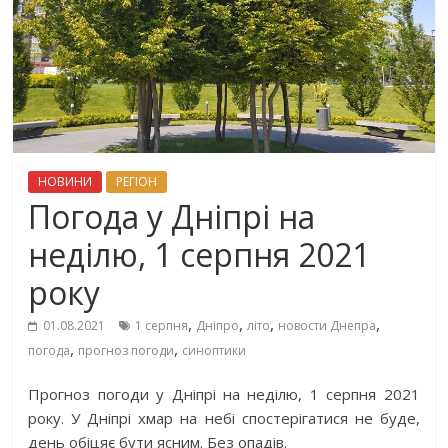
НОВИНИ
РЕГІОН
Погода у Дніпрі на
неділю, 1 серпня 2021
року
,
,
,
,
01.08.2021
1 серпня
Дніпро
літо
новости Днепра
,
,
погода
прогноз погоди
синоптики
Прогноз погоди у Дніпрі на неділю, 1 серпня 2021
року. У Дніпрі хмар на небі спостерігатися не буде,
день обіцяє бути ясним. Без опадів.