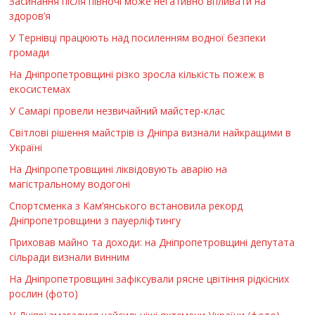
Засинання після півночі може негативно впливати на
здоров’я
У Тернівці працюють над посиленням водної безпеки
громади
На Дніпропетровщині різко зросла кількість пожеж в
екосистемах
У Самарі провели незвичайний майстер-клас
Світлові рішення майстрів із Дніпра визнали найкращими в
Україні
На Дніпропетровщині ліквідовують аварію на
магістральному водогоні
Спортсменка з Кам’янського встановила рекорд
Дніпропетровщини з пауерліфтингу
Приховав майно та доходи: на Дніпропетровщині депутата
сільради визнали винним
На Дніпропетровщині зафіксували рясне цвітіння рідкісних
рослин (фото)