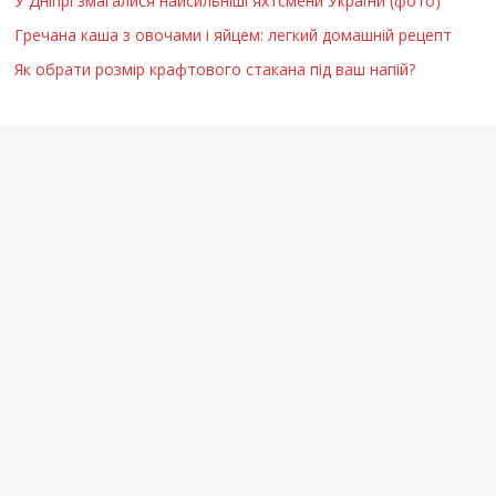
У Дніпрі змагалися найсильніші яхтсмени України (фото)
Гречана каша з овочами і яйцем: легкий домашній рецепт
Як обрати розмір крафтового стакана під ваш напій?