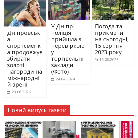
У Дніпрі
Погода та
поліція
прикмети
Дніпровськ
прийшла з
на сьогодні,
а
перевіркою
15 серпня
спортсменк
у
2023 року
а продовжує
торгівельні
збирати
15.08.2023
заклади
золоті
(Фото)
нагороди на
міжнародні
24.04.2024
й арені
23.06.2026
Новий випуск газети