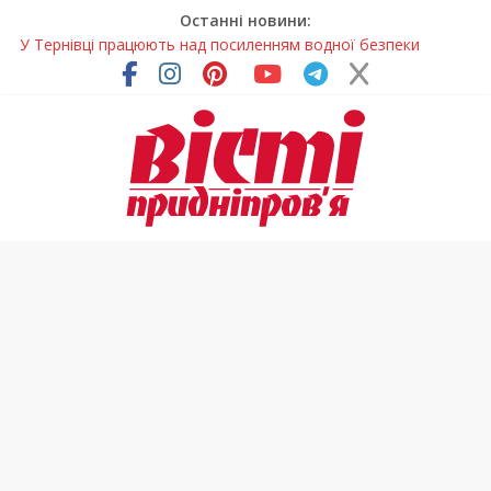
Останні новини:
У Тернівці працюють над посиленням водної безпеки
громади
На Дніпропетровщині різко зросла кількість пожеж в
екосистемах
У Самарі провели незвичайний майстер-клас
Світлові рішення майстрів із Дніпра визнали найкращими в
Україні
Засинання після півночі може негативно впливати на
здоров’я