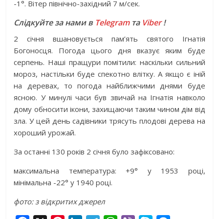
-1°. Вітер північно-західний 7 м/сек.
Слідкуйте за нами в
Telegram
та
Viber
!
2 січня вшановується пам’ять святого Ігнатія
Богоносця. Погода цього дня вказує яким буде
серпень. Наші пращури помітили: наскільки сильний
мороз, настільки буде спекотно влітку. А якщо є іній
на деревах, то погода найближчими днями буде
ясною. У минулі часи був звичай на Ігнатія навколо
дому обносити ікони, захищаючи таким чином дім від
зла. У цей день садівники трясуть плодові дерева на
хороший урожай.
За останні 130 років 2 січня було зафіксовано:
максимальна температура: +9° у 1953 році,
мінімальна -22° у 1940 році.
фото: з відкритих джерел