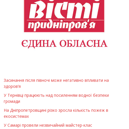
Засинання після півночі може негативно впливати на
здоров’я
У Тернівці працюють над посиленням водної безпеки
громади
На Дніпропетровщині різко зросла кількість пожеж в
екосистемах
У Самарі провели незвичайний майстер-клас