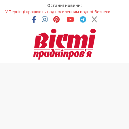
Останні новини:
У Тернівці працюють над посиленням водної безпеки
громади
На Дніпропетровщині різко зросла кількість пожеж в
екосистемах
У Самарі провели незвичайний майстер-клас
Світлові рішення майстрів із Дніпра визнали найкращими в
Україні
Засинання після півночі може негативно впливати на
здоров’я