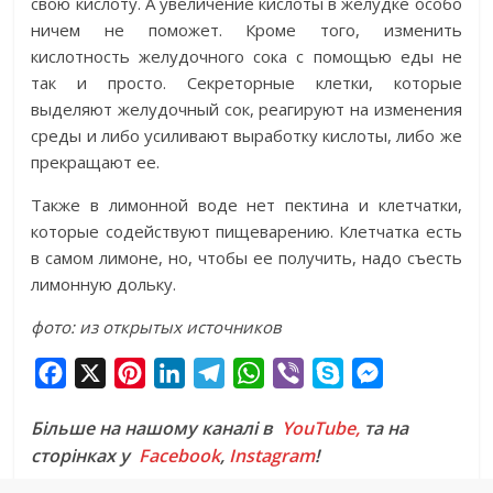
свою кислоту. А увеличение кислоты в желудке особо
ничем не поможет. Кроме того, изменить
кислотность желудочного сока с помощью еды не
так и просто. Секреторные клетки, которые
выделяют желудочный сок, реагируют на изменения
среды и либо усиливают выработку кислоты, либо же
прекращают ее.
Также в лимонной воде нет пектина и клетчатки,
которые содействуют пищеварению. Клетчатка есть
в самом лимоне, но, чтобы ее получить, надо съесть
лимонную дольку.
фото: из открытых источников
F
X
P
L
T
W
V
S
M
a
i
i
e
h
i
k
e
Більше на нашому каналі в
YouTube,
та на
c
n
n
l
a
b
y
s
сторінках у
Facebook
,
Instagram
!
e
t
k
e
t
e
p
s