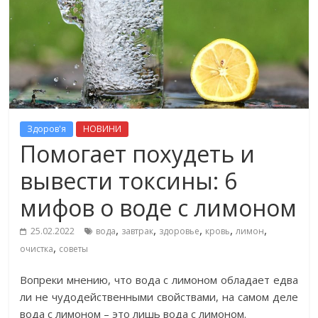
Здоров'я
НОВИНИ
Помогает похудеть и
вывести токсины: 6
мифов о воде с лимоном
,
,
,
,
,
25.02.2022
вода
завтрак
здоровье
кровь
лимон
,
очистка
советы
Вопреки мнению, что вода с лимоном обладает едва
ли не чудодейственными свойствами, на самом деле
вода с лимоном – это лишь вода с лимоном.