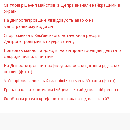
Світлові рішення майстрів із Дніпра визнали найкращими в
Україні
На Дніпропетровщині ліквідовують аварію на
магістральному водогоні
Спортсменка з Кам’янського встановила рекорд
Дніпропетровщини з пауерліфтингу
Приховав майно та доходи: на Дніпропетровщині депутата
сільради визнали винним
На Дніпропетровщині зафіксували рясне цвітіння рідкісних
рослин (фото)
У Дніпрі змагалися найсильніші яхтсмени України (фото)
Гречана каша з овочами і яйцем: легкий домашній рецепт
Як обрати розмір крафтового стакана під ваш напій?