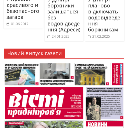
красивого и
боржники
планово
безопасного
залишаться
відключать
загара
без
водовідведе
водовідведе
ння
01.06.2017
ння (Адреси)
боржникам
24.01.2025
21.02.2025
Новий випуск газети