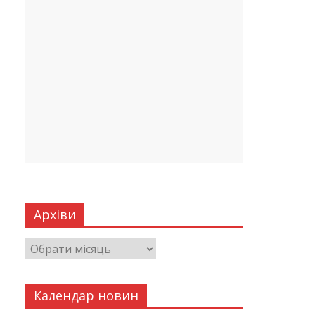
Архіви
Календар новин