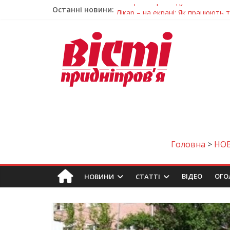
Останні новини:
Лікар – на екрані: Як працюють
У Дніпрі триває масштабна під
Пошуки тривають: на Дніпропет
Ветерани Дніпропетровщини от
Говорити про воду без паніки: 
Головна
>
НО
ВIДЕО
ОГО
НОВИНИ
СТАТТІ