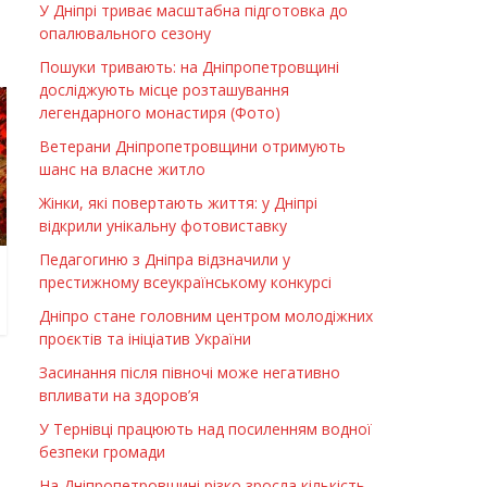
У Дніпрі триває масштабна підготовка до
опалювального сезону
Пошуки тривають: на Дніпропетровщині
досліджують місце розташування
легендарного монастиря (Фото)
Ветерани Дніпропетровщини отримують
шанс на власне житло
Жінки, які повертають життя: у Дніпрі
відкрили унікальну фотовиставку
Педагогиню з Дніпра відзначили у
престижному всеукраїнському конкурсі
Дніпро стане головним центром молодіжних
проєктів та ініціатив України
Засинання після півночі може негативно
впливати на здоров’я
У Тернівці працюють над посиленням водної
безпеки громади
На Дніпропетровщині різко зросла кількість