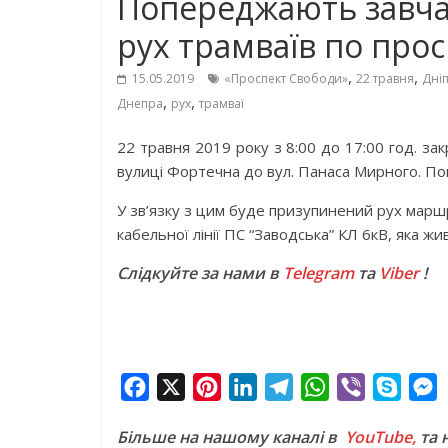
Попереджають завчас
рух трамваїв по про
,
,
15.05.2019
«Проспект Свободи»
22 травня
Дні
,
,
Днепра
рух
трамваї
22 травня 2019 року з 8:00 до 17:00 год. за
вулиці Фортечна до вул. Панаса Мирного. П
У зв’язку з цим буде призупинений рух марш
кабельної лінії ПС “Заводська” КЛ 6кВ, яка 
Слідкуйте за нами в
Telegram
та
Viber
!
F
X
P
L
T
W
V
S
a
i
i
e
h
i
k
e
Більше на нашому каналі в
YouTube,
та 
c
n
n
l
a
b
y
s