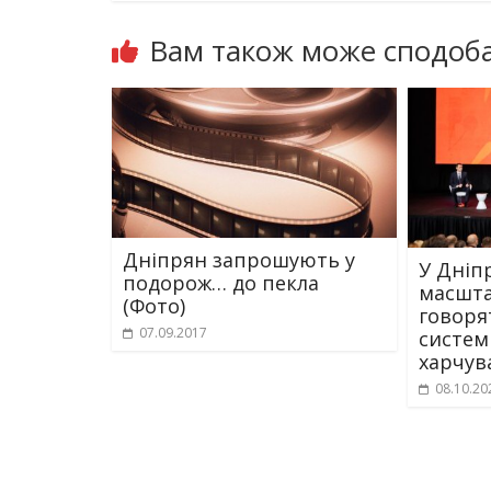
Вам також може сподоба
Дніпрян запрошують у
У Дніп
подорож… до пекла
масшта
(Фото)
говоря
07.09.2017
систем
харчув
08.10.20