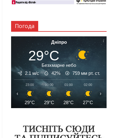
Погода
Дніпро
29°C
Безхмарне небо
2.1 м/с
42%
759
мм рт. ст.
23:00
00:00
01:00
02:00
03:00
04:00
‹
›
29°C
29°C
28°C
27°C
26°C
26°C