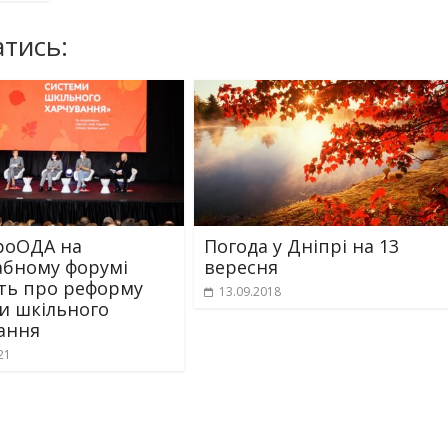
тись:
роОДА на
Погода у Дніпрі на 13
бному форумі
вересня
ть про реформу
13.09.2018
и шкільного
ання
21