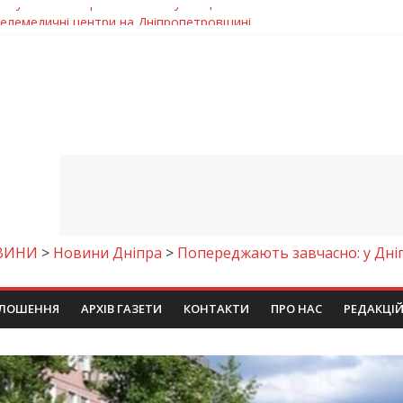
 телемедичні центри на Дніпропетровщині
готовка до опалювального сезону
ровщині досліджують місце розташування легендарного монасти
римують шанс на власне житло
чому важлива правильна комунікація
ВИНИ
>
Новини Дніпра
>
Попереджають завчасно: у Дніп
ЛОШЕННЯ
АРХІВ ГАЗЕТИ
КОНТАКТИ
ПРО НАС
РЕДАКЦІ