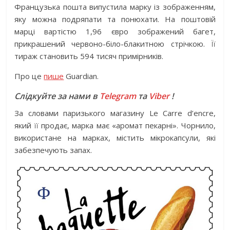
Французька пошта випустила марку із зображенням,
яку можна подряпати та понюхати. На поштовій
марці вартістю 1,96 євро зображений багет,
прикрашений червоно-біло-блакитною стрічкою. Її
тираж становить 594 тисяч примірників.
Про це
пише
Guardian.
Слідкуйте за нами в
Telegram
та
Viber
!
За словами паризького магазину Le Carre d’encre,
який її продає, марка має «аромат пекарні». Чорнило,
використане на марках, містить мікрокапсули, які
забезпечують запах.