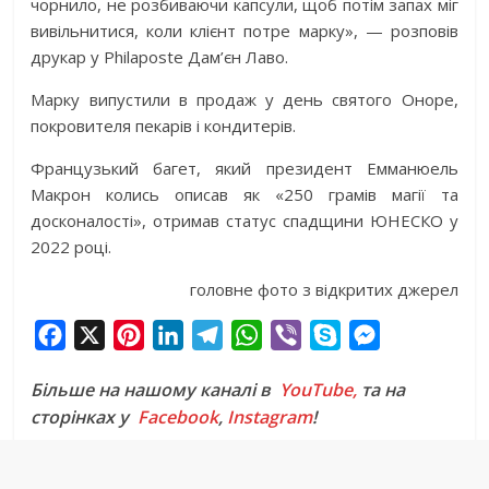
чорнило, не розбиваючи капсули, щоб потім запах міг
вивільнитися, коли клієнт потре марку», — розповів
друкар у Philaposte Дам’єн Лаво.
Марку випустили в продаж у день святого Оноре,
покровителя пекарів і кондитерів.
Французький багет, який президент Емманюель
Макрон колись описав як «250 грамів магії та
досконалості», отримав статус спадщини ЮНЕСКО у
2022 році.
головне фото з відкритих джерел
F
X
P
L
T
W
V
S
M
a
i
i
e
h
i
k
e
Більше на нашому каналі в
YouTube,
та на
c
n
n
l
a
b
y
s
сторінках у
Facebook
,
Instagram
!
e
t
k
e
t
e
p
s
b
e
e
g
s
r
e
e
o
r
d
r
A
n