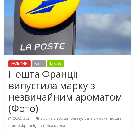
НОВИНИ
СВІТ
Цікаве
Пошта Франції
випустила марку з
незвичайним ароматом
(Фото)
,
,
,
,
,
20.05.2024
аромат
аромат багету
багет
марка
пошта
,
пошта Франції
поштова марка