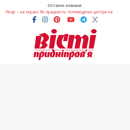
Останні новини:
Лікар – на екрані: Як працюють телемедичні центри на
Дніпропетровщині
У Дніпрі триває масштабна підготовка до опалювального
сезону
Пошуки тривають: на Дніпропетровщині досліджують місце
розташування легендарного монастиря (Фото)
Ветерани Дніпропетровщини отримують шанс на власне
житло
Говорити про воду без паніки: чому важлива правильна
комунікація