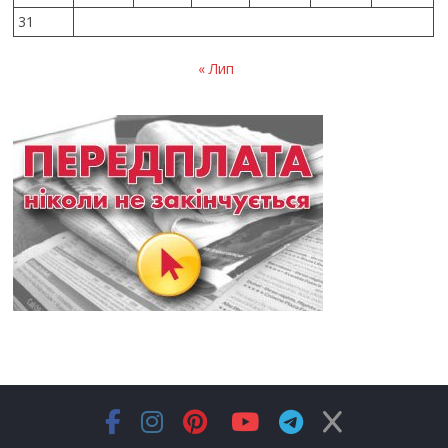
31
« Лип