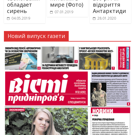
обладает
мире (Фото)
відкриття
сирень
Антарктиди
07.01.2019
04.05.2019
28.01.2020
Новий випуск газети