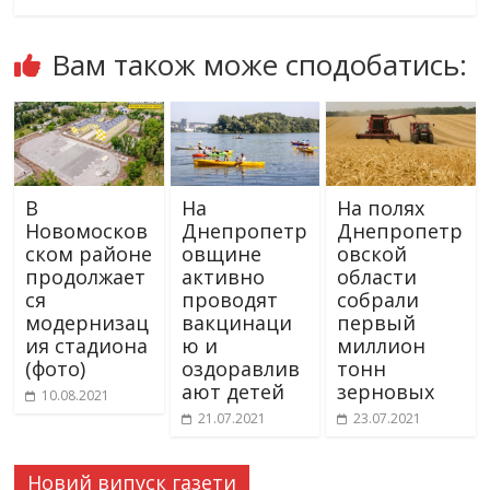
Вам також може сподобатись:
В
На
На полях
Новомосков
Днепропетр
Днепропетр
ском районе
овщине
овской
продолжает
активно
области
ся
проводят
собрали
модернизац
вакцинаци
первый
ия стадиона
ю и
миллион
(фото)
оздоравлив
тонн
ают детей
зерновых
10.08.2021
21.07.2021
23.07.2021
Новий випуск газети