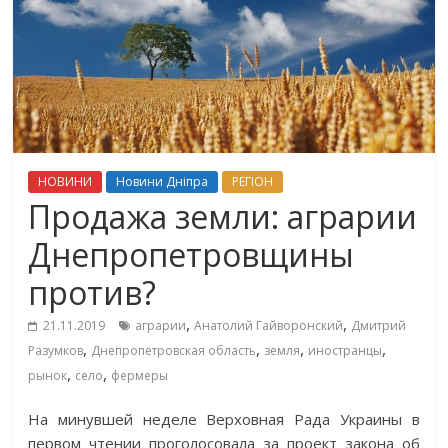
НОВИНИ
Новини Дніпра
РЕГІОН
Продажа земли: аграрии
Днепропетровщины
против?
,
,
21.11.2019
аграрии
Анатолий Гайворонский
Дмитрий
,
,
,
,
Разумков
Днепропетровская область
земля
иностранцы
,
,
рынок
село
фермеры
На минувшей неделе Верховная Рада Украины в
первом чтении проголосовала за проект закона об