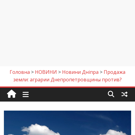
Головна
>
НОВИНИ
>
Новини Дніпра
>
Продажа
земли: аграрии Днепропетровщины против?