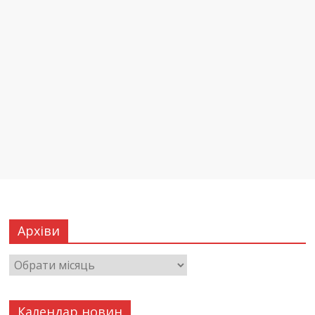
Архіви
Календар новин