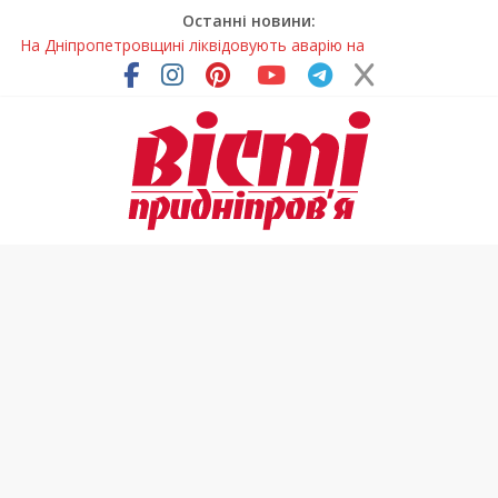
Останні новини:
На Дніпропетровщині ліквідовують аварію на
магістральному водогоні
Спортсменка з Кам’янського встановила рекорд
Дніпропетровщини з пауерліфтингу
Приховав майно та доходи: на Дніпропетровщині депутата
сільради визнали винним
На Дніпропетровщині зафіксували рясне цвітіння рідкісних
рослин (фото)
Світлові рішення майстрів із Дніпра визнали найкращими в
Україні