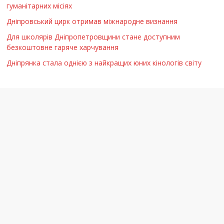
гуманітарних місіях
Дніпровський цирк отримав міжнародне визнання
Для школярів Дніпропетровщини стане доступним
безкоштовне гаряче харчування
Дніпрянка стала однією з найкращих юних кінологів світу