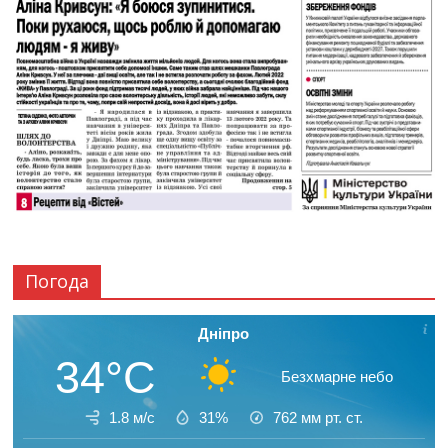
Погода
Дніпро
34°C
Безхмарне небо
1.8 м/с
31%
762
мм рт. ст.