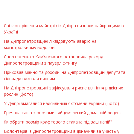
Світлові рішення майстрів із Дніпра визнали найкращими в
Україні
На Дніпропетровщині ліквідовують аварію на
магістральному водогоні
Спортсменка з Кам’янського встановила рекорд
Дніпропетровщини з пауерліфтингу
Приховав майно та доходи: на Дніпропетровщині депутата
сільради визнали винним
На Дніпропетровщині зафіксували рясне цвітіння рідкісних
рослин (фото)
У Дніпрі змагалися найсильніші яхтсмени України (фото)
Гречана каша з овочами і яйцем: легкий домашній рецепт
Як обрати розмір крафтового стакана під ваш напій?
Волонтерів із Дніпропетровщини відзначили за участь у