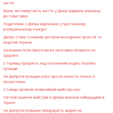
житло
Жінки, які повертають життя: у Дніпрі відкрили унікальну
фотовиставку
Педагогиню з Дніпра відзначили у престижному
всеукраїнському конкурсі
Дніпро стане головним центром молодіжних проєктів та
ініціатив України
Засинання після півночі може негативно впливати на
здоров’я
У Тернівці працюють над посиленням водної безпеки
громади
На Дніпропетровщині різко зросла кількість пожеж в
екосистемах
У Самарі провели незвичайний майстер-клас
Світлові рішення майстрів із Дніпра визнали найкращими в
Україні
На Дніпропетровщині ліквідовують аварію на