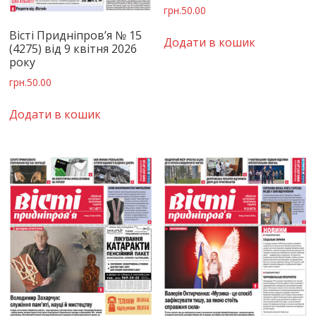
грн.
50.00
Вісті Придніпров’я № 15
Додати в кошик
(4275) від 9 квітня 2026
року
грн.
50.00
Додати в кошик