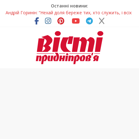
Останні новини:
Андрій Горинін: “Нехай доля береже тих, хто служить, і всіх
українців!”
Жінки, які повертають життя: у Дніпрі відкрили унікальну
фотовиставку
Педагогиню з Дніпра відзначили у престижному
всеукраїнському конкурсі
Дніпро стане головним центром молодіжних проєктів та
ініціатив України
Ветерани Дніпропетровщини отримують шанс на власне
житло