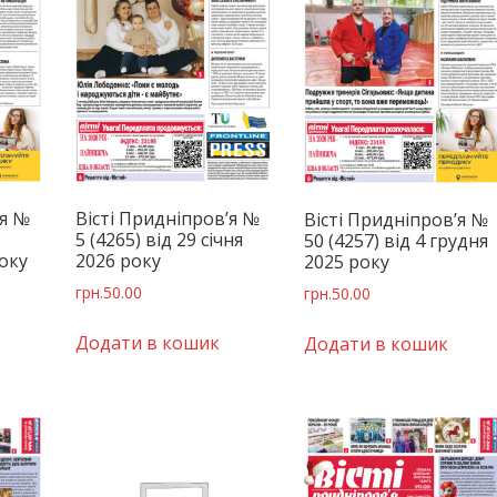
’я №
Вісті Придніпров’я №
Вісті Придніпров’я №
5 (4265) від 29 січня
50 (4257) від 4 грудня
оку
2026 року
2025 року
грн.
50.00
грн.
50.00
Додати в кошик
Додати в кошик