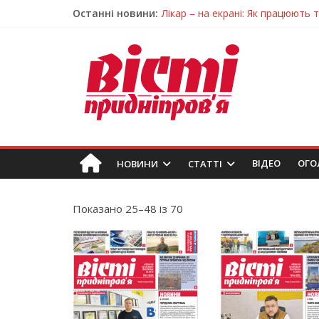
Останні новини:
Лікар – на екрані: Як працюють
У Дніпрі триває масштабна під
Пошуки тривають: на Дніпропет
Ветерани Дніпропетровщини от
Говорити про воду без паніки: 
ВIДЕО
ОГО
НОВИНИ
СТАТТІ
Показано 25–48 із 70