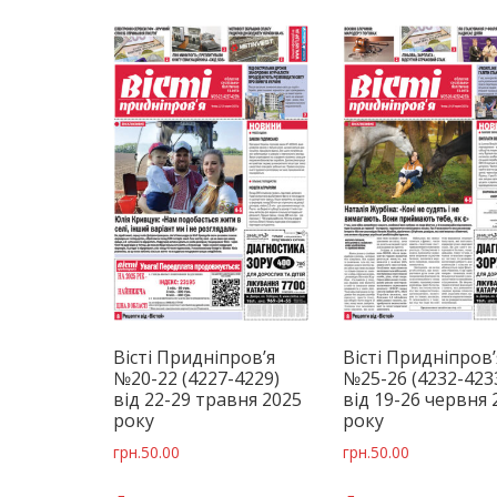
Вісті Придніпров’я
Вісті Придніпров’
№20-22 (4227-4229)
№25-26 (4232-423
від 22-29 травня 2025
від 19-26 червня 
року
року
грн.
50.00
грн.
50.00