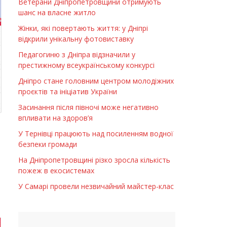
Ветерани Дніпропетровщини отримують
шанс на власне житло
Жінки, які повертають життя: у Дніпрі
відкрили унікальну фотовиставку
Педагогиню з Дніпра відзначили у
престижному всеукраїнському конкурсі
Дніпро стане головним центром молодіжних
проєктів та ініціатив України
Засинання після півночі може негативно
впливати на здоров’я
У Тернівці працюють над посиленням водної
безпеки громади
На Дніпропетровщині різко зросла кількість
пожеж в екосистемах
У Самарі провели незвичайний майстер-клас