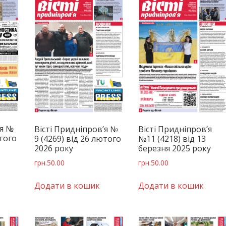
’я №
Вісті Придніпров’я №
Вісті Придніпров’я
ютого
9 (4269) від 26 лютого
№11 (4218) від 13
2026 року
березня 2025 року
грн.
50.00
грн.
50.00
Додати в кошик
Додати в кошик