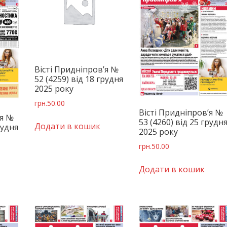
Вісті Придніпров’я №
52 (4259) від 18 грудня
2025 року
грн.
50.00
Вісті Придніпров’я №
’я №
53 (4260) від 25 грудн
Додати в кошик
рудня
2025 року
грн.
50.00
Додати в кошик