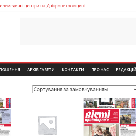
 телемедичні центри на Дніпропетровщині
готовка до опалювального сезону
ровщині досліджують місце розташування легендарного монасти
римують шанс на власне житло
чому важлива правильна комунікація
ЛОШЕННЯ
АРХІВ ГАЗЕТИ
КОНТАКТИ
ПРО НАС
РЕДАКЦІ