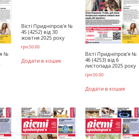
Вісті Придніпров’я №
45 (4252) від 30
жовтня 2025 року
грн.
50.00
’я №
Вісті Придніпров’я №
46 (4253) від 6
Додати в кошик
у
листопада 2025 року
грн.
50.00
Додати в кошик