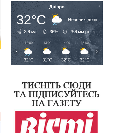
Дніпро
32°C
Невеликі дощі
3.9 м/с
36%
759
мм рт. ст.
12:00
13:00
14:00
15:00
16:00
17:00
‹
›
32°C
31°C
32°C
32°C
32°C
32°C