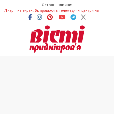
Останні новини:
Лікар – на екрані: Як працюють телемедичні центри на
Дніпропетровщині
У Дніпрі триває масштабна підготовка до опалювального
сезону
Пошуки тривають: на Дніпропетровщині досліджують місце
розташування легендарного монастиря (Фото)
Ветерани Дніпропетровщини отримують шанс на власне
житло
Говорити про воду без паніки: чому важлива правильна
комунікація