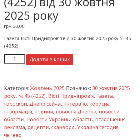
(4252) від 30 жовтня
2025 року
грн.
50.00
Газета Вісті Придніпров’я від 30 жовтня 2025 року № 45
(4252).
Додати в кошик
Категорія:
Жовтень 2025
Позначок:
30 жовтня 2025
року
,
№ 45 (4252)
,
Вісті Придніпров’я
,
Газета
,
гороскоп
,
Днепр сейчас
,
інтерв'ю
,
корисна
інформація
,
новини
,
новости Днепра
,
новости
области
,
Новости Украины
,
область
,
оголошення
,
реклама
,
рецепти
,
сканворд
,
Украина сегодня
,
четвер