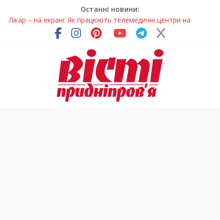
Останні новини:
Лікар – на екрані: Як працюють телемедичні центри на
Дніпропетровщині
У Дніпрі триває масштабна підготовка до опалювального
сезону
Пошуки тривають: на Дніпропетровщині досліджують місце
розташування легендарного монастиря (Фото)
Ветерани Дніпропетровщини отримують шанс на власне
житло
Говорити про воду без паніки: чому важлива правильна
комунікація