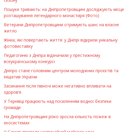
сезону
Пошуки тривають: на Дніпропетровщині досліджують місце
розташування легендарного монастиря (Фото)
Ветерани Дніпропетровщини отримують шанс на власне
житло
Жінки, які повертають життя: у Дніпрі відкрили унікальну
фотовиставку
Педагогиню з Дніпра відзначили у престижному
всеукраїнському конкурсі
Дніпро стане головним центром молодіжних проєктів та
ініціатив України
Засинання після півночі може негативно впливати на
здоров’я
У Тернівці працюють над посиленням водної безпеки
громади
На Дніпропетровщині різко зросла кількість пожеж в
екосистемах
У Самарі провели незвичайний майстер-клас