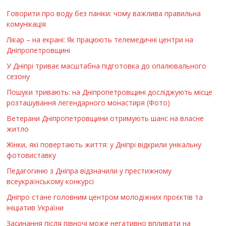
Говорити про воду без паніки: чому важлива правильна
комунікація
Лікар – на екрані: Як працюють телемедичні центри на
Дніпропетровщині
У Дніпрі триває масштабна підготовка до опалювального
сезону
Пошуки тривають: на Дніпропетровщині досліджують місце
розташування легендарного монастиря (Фото)
Ветерани Дніпропетровщини отримують шанс на власне
житло
Жінки, які повертають життя: у Дніпрі відкрили унікальну
фотовиставку
Педагогиню з Дніпра відзначили у престижному
всеукраїнському конкурсі
Дніпро стане головним центром молодіжних проєктів та
ініціатив України
Засинання після півночі може негативно впливати на