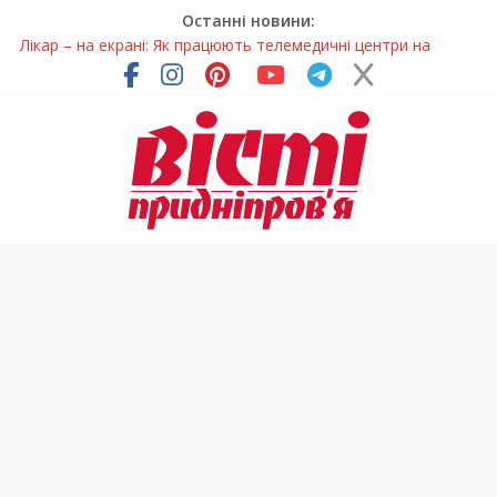
Останні новини:
Лікар – на екрані: Як працюють телемедичні центри на
Дніпропетровщині
У Дніпрі триває масштабна підготовка до опалювального
сезону
Пошуки тривають: на Дніпропетровщині досліджують місце
розташування легендарного монастиря (Фото)
Ветерани Дніпропетровщини отримують шанс на власне
житло
Говорити про воду без паніки: чому важлива правильна
комунікація