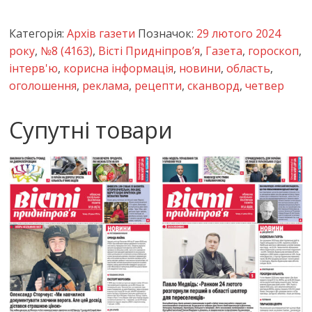
Категорія:
Архів газети
Позначок:
29 лютого 2024
року
,
№8 (4163)
,
Вісті Придніпров’я
,
Газета
,
гороскоп
,
інтерв'ю
,
корисна інформація
,
новини
,
область
,
оголошення
,
реклама
,
рецепти
,
сканворд
,
четвер
Супутні товари