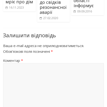
області
мріє про дім
до свідків
інформує
резонансної
16.11.2023
09.09.2016
аварії
27.02.2020
Залишити відповідь
Ваша e-mail адреса не оприлюднюватиметься.
Обов’язкові поля позначені
*
Коментар
*