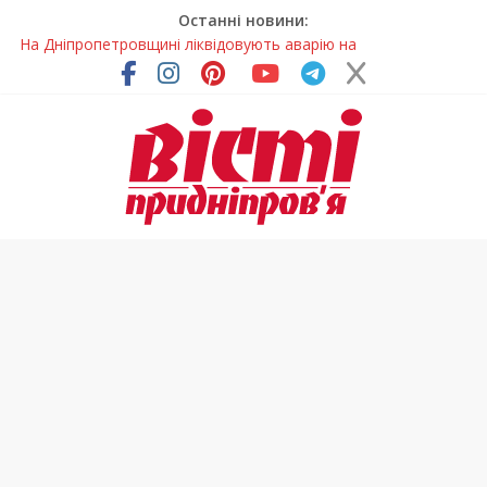
Останні новини:
На Дніпропетровщині ліквідовують аварію на
магістральному водогоні
Спортсменка з Кам’янського встановила рекорд
Дніпропетровщини з пауерліфтингу
Приховав майно та доходи: на Дніпропетровщині депутата
сільради визнали винним
На Дніпропетровщині зафіксували рясне цвітіння рідкісних
рослин (фото)
Світлові рішення майстрів із Дніпра визнали найкращими в
Україні