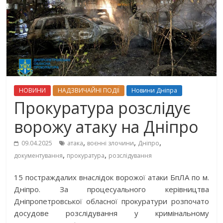
НОВИНИ
НАДЗВИЧАЙНІ ПОДІЇ
Новини Дніпра
Прокуратура розслідує
ворожу атаку на Дніпро
,
,
,
09.04.2025
атака
воєнні злочини
Дніпро
,
,
документування
прокуратура
розслідування
15 постраждалих внаслідок ворожої атаки БпЛА по м.
Дніпро. За процесуального керівництва
Дніпропетровської обласної прокуратури розпочато
досудове розслідування у кримінальному