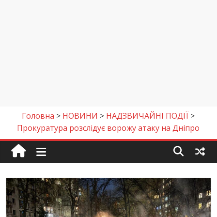
Головна
>
НОВИНИ
>
НАДЗВИЧАЙНІ ПОДІЇ
>
Прокуратура розслідує ворожу атаку на Дніпро