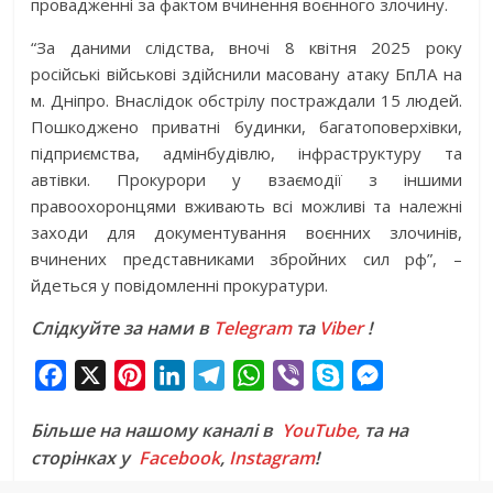
провадженні за фактом вчинення воєнного злочину.
“За даними слідства, вночі 8 квітня 2025 року
російські військові здійснили масовану атаку БпЛА на
м. Дніпро. Внаслідок обстрілу постраждали 15 людей.
Пошкоджено приватні будинки, багатоповерхівки,
підприємства, адмінбудівлю, інфраструктуру та
автівки. Прокурори у взаємодії з іншими
правоохоронцями вживають всі можливі та належні
заходи для документування воєнних злочинів,
вчинених представниками збройних сил рф”, –
йдеться у повідомленні прокуратури.
Слідкуйте за нами в
Telegram
та
Viber
!
F
X
P
L
T
W
V
S
M
a
i
i
e
h
i
k
e
Більше на нашому каналі в
YouTube,
та на
c
n
n
l
a
b
y
s
сторінках у
Facebook
,
Instagram
!
e
t
k
e
t
e
p
s