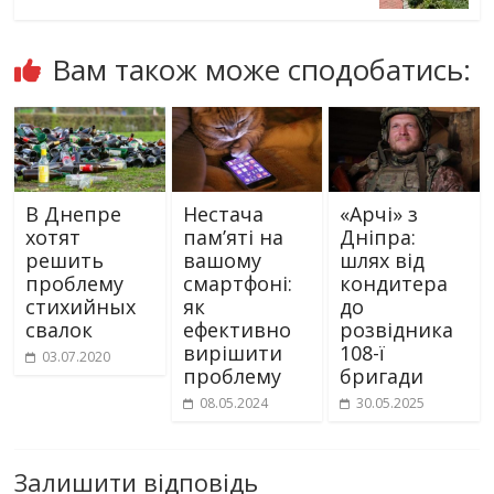
Вам також може сподобатись:
В Днепре
Нестача
«Арчі» з
хотят
пам’яті на
Дніпра:
решить
вашому
шлях від
проблему
смартфоні:
кондитера
стихийных
як
до
свалок
ефективно
розвідника
вирішити
108-ї
03.07.2020
проблему
бригади
08.05.2024
30.05.2025
Залишити відповідь