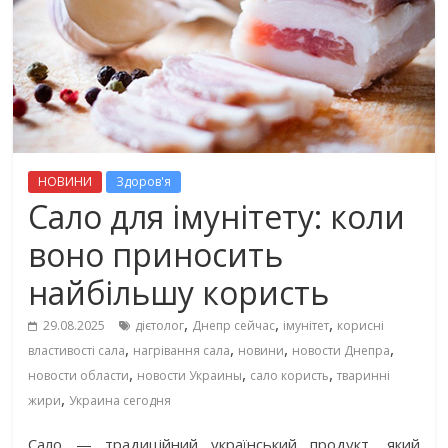
НОВИНИ
Здоров'я
Сало для імунітету: коли
воно приносить
найбільшу користь
,
,
,
29.08.2025
дієтолог
Днепр сейчас
імунітет
корисні
,
,
,
,
властивості сала
нагрівання сала
новини
новости Днепра
,
,
,
новости области
новости Украины
сало користь
тваринні
,
жири
Украина сегодня
Сало — традиційний український продукт, який