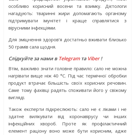
особливо корисний восени та взимку. Дієтологи
нагадують: тваринні жири допомагають організму
підтримувати імунітет і краще справлятися з
вірусними інфекціями.
Для зміцнення здоров’я достатньо вживати близько
50 грамів сала щодня.
Слідкуйте за нами в
Telegram
та
Viber
!
Втім, важливо знати головне правило: сало не можна
нагрівати вище ніж 40 °C. Під час термічної обробки
продукт втрачає більшість своїх корисних речовин.
Саме тому фахівці радять споживати його у свіжому
вигляді.
Також експерти підкреслюють: сало не є ліками і не
здатне вилікувати від коронавірусу чи інших
інфекційних хвороб. Проте як профілактичний
елемент раціону воно може бути корисним, адже