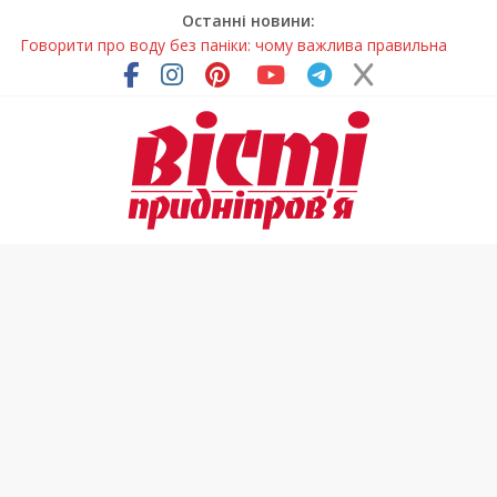
Останні новини:
Говорити про воду без паніки: чому важлива правильна
комунікація
Лікар – на екрані: Як працюють телемедичні центри на
Дніпропетровщині
У Дніпрі триває масштабна підготовка до опалювального
сезону
Пошуки тривають: на Дніпропетровщині досліджують місце
розташування легендарного монастиря (Фото)
Погода та прикмети на неділю, 9 серпня 2026 року