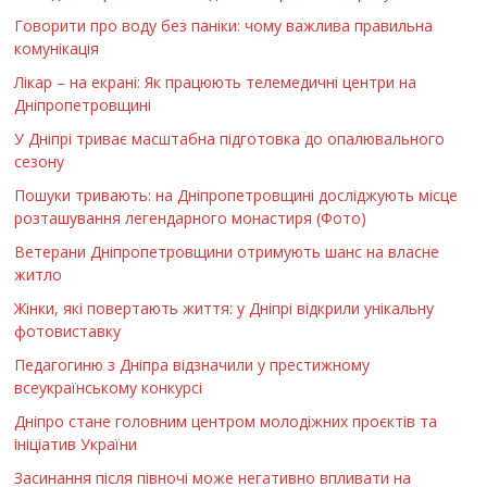
Говорити про воду без паніки: чому важлива правильна
комунікація
Лікар – на екрані: Як працюють телемедичні центри на
Дніпропетровщині
У Дніпрі триває масштабна підготовка до опалювального
сезону
Пошуки тривають: на Дніпропетровщині досліджують місце
розташування легендарного монастиря (Фото)
Ветерани Дніпропетровщини отримують шанс на власне
житло
Жінки, які повертають життя: у Дніпрі відкрили унікальну
фотовиставку
Педагогиню з Дніпра відзначили у престижному
всеукраїнському конкурсі
Дніпро стане головним центром молодіжних проєктів та
ініціатив України
Засинання після півночі може негативно впливати на