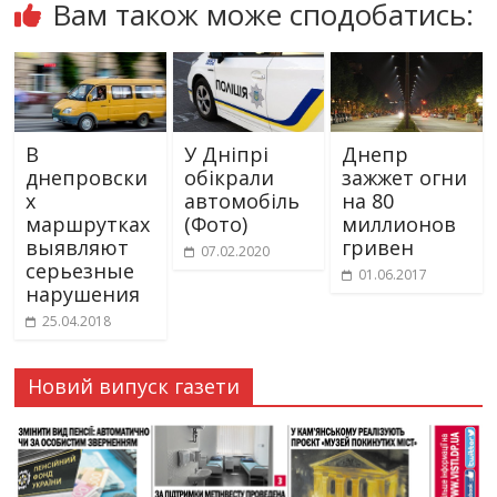
Вам також може сподобатись:
В
У Дніпрі
Днепр
днепровски
обікрали
зажжет огни
х
автомобіль
на 80
маршрутках
(Фото)
миллионов
выявляют
гривен
07.02.2020
серьезные
01.06.2017
нарушения
25.04.2018
Новий випуск газети