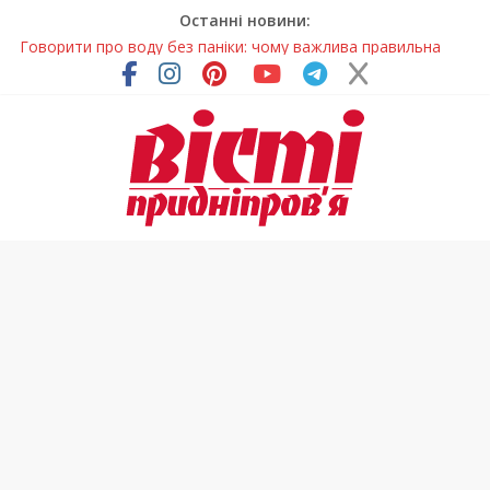
Останні новини:
Говорити про воду без паніки: чому важлива правильна
комунікація
Лікар – на екрані: Як працюють телемедичні центри на
Дніпропетровщині
У Дніпрі триває масштабна підготовка до опалювального
сезону
Пошуки тривають: на Дніпропетровщині досліджують місце
розташування легендарного монастиря (Фото)
Погода та прикмети на неділю, 9 серпня 2026 року