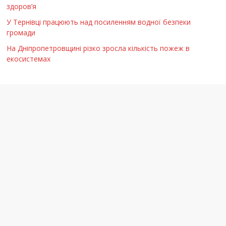
здоров’я
У Тернівці працюють над посиленням водної безпеки
громади
На Дніпропетровщині різко зросла кількість пожеж в
екосистемах