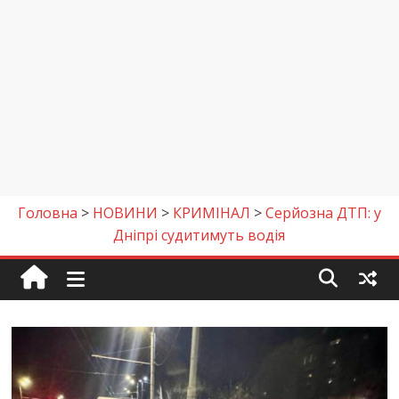
Головна
>
НОВИНИ
>
КРИМІНАЛ
>
Серйозна ДТП: у
Дніпрі судитимуть водія