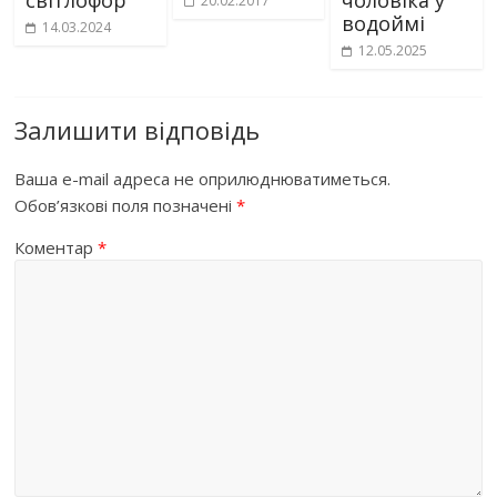
світлофор
чоловіка у
20.02.2017
водоймі
14.03.2024
12.05.2025
Залишити відповідь
Ваша e-mail адреса не оприлюднюватиметься.
Обов’язкові поля позначені
*
Коментар
*