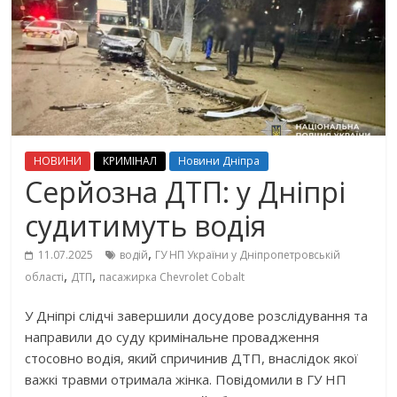
НОВИНИ
КРИМІНАЛ
Новини Дніпра
Серйозна ДТП: у Дніпрі
судитимуть водія
,
11.07.2025
водій
ГУ НП України у Дніпропетровській
,
,
області
ДТП
пасажирка Chevrolet Cobalt
У Дніпрі слідчі завершили досудове розслідування та
направили до суду кримінальне провадження
стосовно водія, який спричинив ДТП, внаслідок якої
важкі травми отримала жінка. Повідомили в ГУ НП