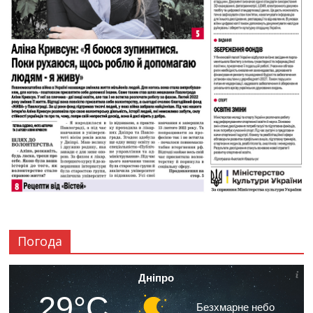
Погода
Дніпро
29°C
Безхмарне небо