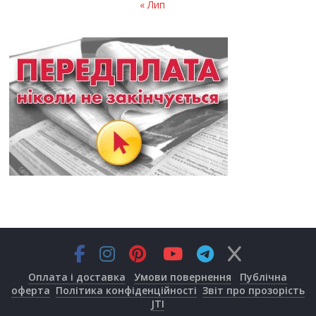
« Лип
Оплата і доставка
Умови повернення
Публічна
оферта
Політика конфіденційності
Звіт про прозорість
JTI