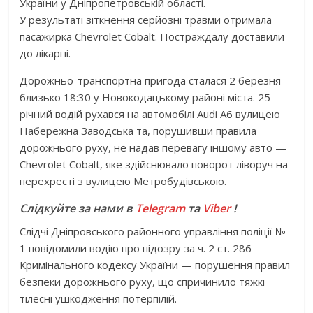
України у Дніпропетровській області.
У результаті зіткнення серйозні травми отримала
пасажирка Chevrolet Cobalt. Постраждалу доставили
до лікарні.
Дорожньо-транспортна пригода сталася 2 березня
близько 18:30 у Новокодацькому районі міста. 25-
річний водій рухався на автомобілі Audi A6 вулицею
Набережна Заводська та, порушивши правила
дорожнього руху, не надав перевагу іншому авто —
Chevrolet Cobalt, яке здійснювало поворот ліворуч на
перехресті з вулицею Метробудівською.
Слідкуйте за нами в
Telegram
та
Viber
!
Слідчі Дніпровського районного управління поліції №
1 повідомили водію про підозру за ч. 2 ст. 286
Кримінального кодексу України — порушення правил
безпеки дорожнього руху, що спричинило тяжкі
тілесні ушкодження потерпілій.