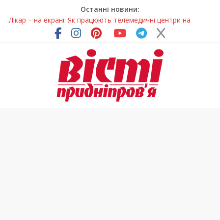
Останні новини:
Лікар – на екрані: Як працюють телемедичні центри на
Дніпропетровщині
У Дніпрі триває масштабна підготовка до опалювального
сезону
Пошуки тривають: на Дніпропетровщині досліджують місце
розташування легендарного монастиря (Фото)
Ветерани Дніпропетровщини отримують шанс на власне
житло
Говорити про воду без паніки: чому важлива правильна
комунікація