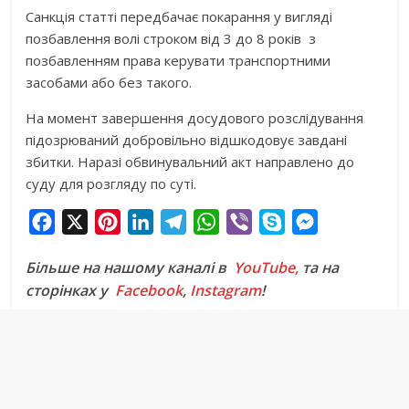
Санкція статті передбачає покарання у вигляді
позбавлення волі строком від 3 до 8 років з
позбавленням права керувати транспортними
засобами або без такого.
На момент завершення досудового розслідування
підозрюваний добровільно відшкодовує завдані
збитки. Наразі обвинувальний акт направлено до
суду для розгляду по суті.
F
X
P
L
T
W
V
S
M
a
i
i
e
h
i
k
e
Більше на нашому каналі в
YouTube,
та на
c
n
n
l
a
b
y
s
сторінках у
Facebook
,
Instagram
!
e
t
k
e
t
e
p
s
b
e
e
g
s
r
e
e
o
r
d
r
A
n
o
e
I
a
p
g
k
s
n
m
p
e