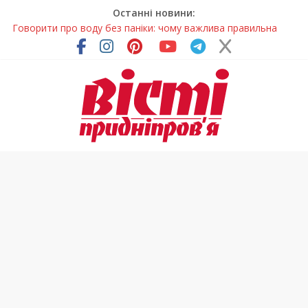
Останні новини:
Говорити про воду без паніки: чому важлива правильна
комунікація
Лікар – на екрані: Як працюють телемедичні центри на
Дніпропетровщині
У Дніпрі триває масштабна підготовка до опалювального
сезону
Пошуки тривають: на Дніпропетровщині досліджують місце
розташування легендарного монастиря (Фото)
Погода та прикмети на неділю, 9 серпня 2026 року