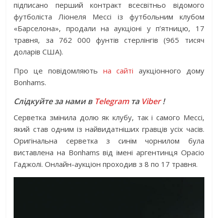
підписано перший контракт всесвітньо відомого
футболіста Ліонеля Мессі із футбольним клубом
«Барселона», продали на аукціоні у п’ятницю, 17
травня, за 762 000 фунтів стерлінгів (965 тисяч
доларів США).
Про це повідомляють
на сайті
аукціонного дому
Bonhams.
Слідкуйте за нами в
Telegram
та
Viber
!
Серветка змінила долю як клубу, так і самого Мессі,
який став одним із найвидатніших гравців усіх часів.
Оригінальна серветка з синім чорнилом була
виставлена на Bonhams від імені аргентинця Орасіо
Гаджолі. Онлайн-аукціон проходив з 8 по 17 травня.