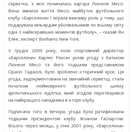
серветка, з якої починалась кар’єра Ліонеля Мессі.
Вона змінила життя Мессі, майбутнє футбольного
клубу «Барселона» і зіграла важливу роль у тому, що
подарувала мільярдам уболівальників по всьому світу
одні з найяскравіших моментів футболу», – сказав Ян
Елінг, експерт Bonhams New York.
У грудні 2000 року, коли спортивний директор
«Барселони» Карлес Рексач уклав угоду з батьком
Ліонеля Мессі та його тодішнім представником
Орасіо Гаджолі, було зроблено історичний крок. Ця
угода, задокументована на звичайній серветці, стала
початком неймовірного футбольного шляху
аргентинського підлітка, який згодом перетворився
на найкращого нападника в історії клубу.
Підписана того ж вечора, угода була ратифікована
тодішнім президентом клубу Жоаном Гаспартом.
Всього через місяць, у січні 2001 року, «Барселона»