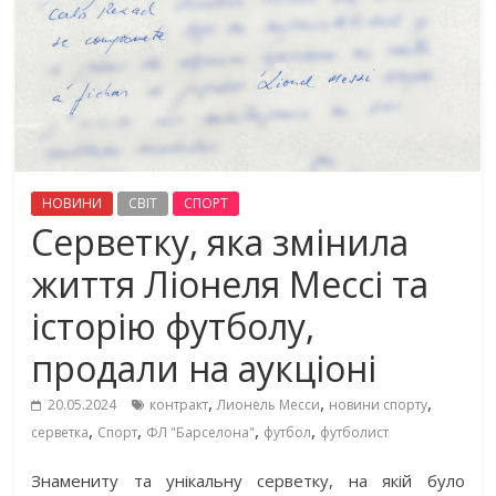
НОВИНИ
СВІТ
СПОРТ
Серветку, яка змінила
життя Ліонеля Мессі та
історію футболу,
продали на аукціоні
,
,
,
20.05.2024
контракт
Лионель Месси
новини спорту
,
,
,
,
серветка
Спорт
ФЛ "Барселона"
футбол
футболист
Знамениту та унікальну серветку, на якій було