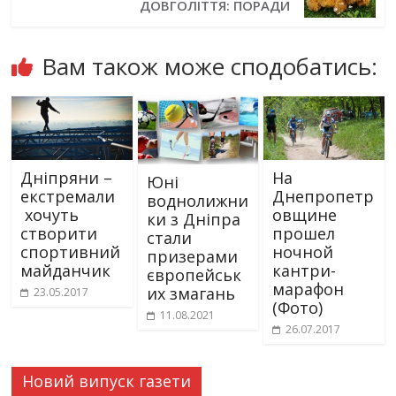
ДОВГОЛІТТЯ: ПОРАДИ
Вам також може сподобатись:
Дніпряни –
На
Юні
екстремали
Днепропетр
воднолижни
хочуть
овщине
ки з Дніпра
створити
прошел
стали
спортивний
ночной
призерами
майданчик
кантри-
європейськ
марафон
их змагань
23.05.2017
(Фото)
11.08.2021
26.07.2017
Новий випуск газети