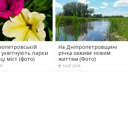
ропетровській
На Дніпропетровщині
і уквітчують парки
річка заживе новим
ці міст (фото)
життям (Фото)
21
16.07.2018