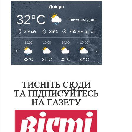
Дніпро
32°C
Невеликі дощі
3.9 м/с
36%
759
мм рт. ст.
12:00
13:00
14:00
15:00
16:00
17:00
‹
›
32°C
31°C
32°C
32°C
32°C
32°C