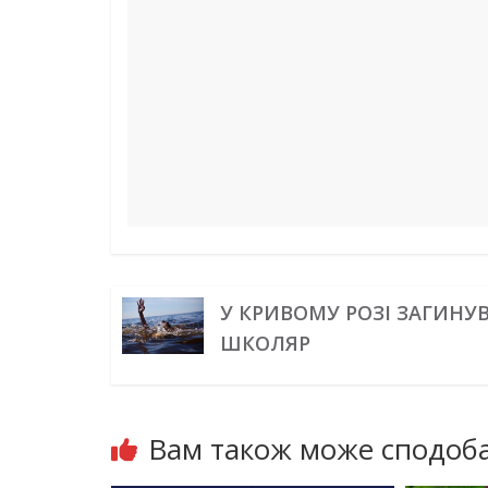
o
e
I
a
p
g
k
s
n
m
p
e
t
r
У КРИВОМУ РОЗІ ЗАГИНУ
ШКОЛЯР
Вам також може сподоба