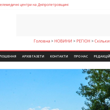
 телемедичні центри на Дніпропетровщині
готовка до опалювального сезону
ровщині досліджують місце розташування легендарного монасти
римують шанс на власне житло
чому важлива правильна комунікація
Головна
>
НОВИНИ
>
РЕГІОН
>
Скільки
ЛОШЕННЯ
АРХІВ ГАЗЕТИ
КОНТАКТИ
ПРО НАС
РЕДАКЦІ