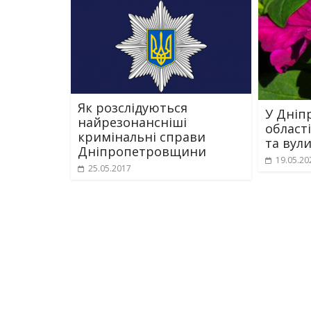
Як розслідуються
У Дніп
найрезонансніші
област
кримінальні справи
та вули
Дніпропетровщини
19.05.20
25.05.2017