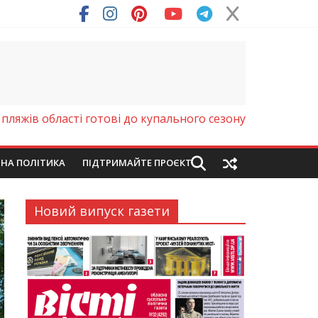
ря (Фото)
 пляжів області готові до купального сезону
ЙНА ПОЛІТИКА
ПІДТРИМАЙТЕ ПРОЄКТ
Новий випуск газети