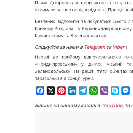
Пляжі Дніпропетровщини активно готують 
отримали паспорти відповідності. Про це пов
Безпечно відпочити та покупатися цього лі
Кривому Розі, два – у Верхньодніпровському 
Кам’янському та Зеленодольську.
Слідкуйте за нами в
Telegram
та
Viber
!
Наразі до прийому відпочивальників гот
«Придніпровський» у Дніпрі, міський 
Зеленодольську. На решті п’яти об’єктах 
парасольки від сонця, урни.
F
X
P
L
T
W
V
S
a
i
i
e
h
i
k
e
Більше на нашому каналі в
YouTube,
та 
c
n
n
l
a
b
y
s
e
t
k
e
t
e
p
s
b
e
e
g
s
r
e
e
o
r
d
r
A
n