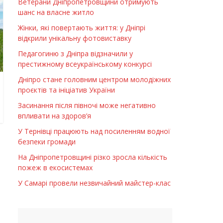
Ветерани Дніпропетровщини отримують
шанс на власне житло
Жінки, які повертають життя: у Дніпрі
відкрили унікальну фотовиставку
Педагогиню з Дніпра відзначили у
престижному всеукраїнському конкурсі
Дніпро стане головним центром молодіжних
проєктів та ініціатив України
Засинання після півночі може негативно
впливати на здоров’я
У Тернівці працюють над посиленням водної
безпеки громади
На Дніпропетровщині різко зросла кількість
пожеж в екосистемах
У Самарі провели незвичайний майстер-клас