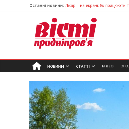
Останні новини:
Лікар – на екрані: Як працюють
У Дніпрі триває масштабна під
Пошуки тривають: на Дніпропет
Ветерани Дніпропетровщини от
Говорити про воду без паніки: 
ВIДЕО
ОГО
НОВИНИ
СТАТТІ