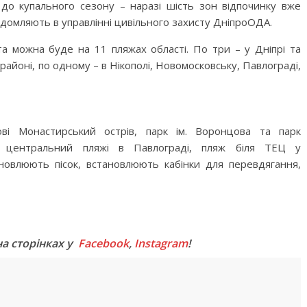
до купального сезону – наразі шість зон відпочинку вже
ідомляють в управлінні цивільного захисту ДніпроОДА.
та можна буде на 11 пляжах області. По три – у Дніпрі та
районі, по одному – в Нікополі, Новомосковську, Павлограді,
ові Монастирський острів, парк ім. Воронцова та парк
та центральний пляжі в Павлограді, пляж біля ТЕЦ у
оновлюють пісок, встановлюють кабінки для перевдягання,
M
на сторінках у
Facebook
,
Instagram
!