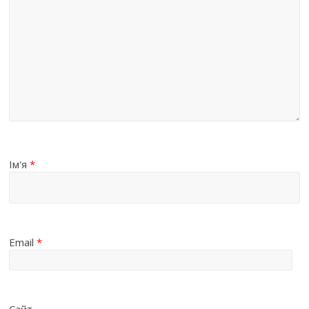
Ім'я
*
Email
*