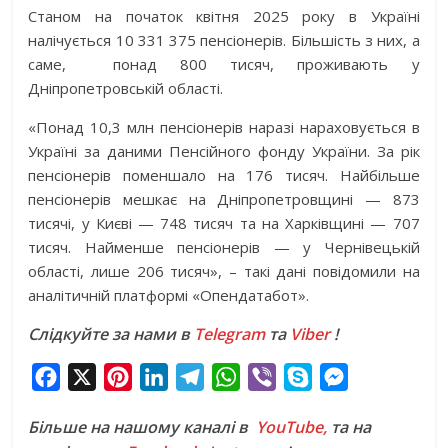
Станом на початок квітня 2025 року в Україні
налічується 10 331 375 пенсіонерів. Більшість з них, а
саме, понад 800 тисяч, проживають у
Дніпропетровській області.
«Понад 10,3 млн пенсіонерів наразі нараховується в
Україні за даними Пенсійного фонду України. За рік
пенсіонерів поменшало на 176 тисяч. Найбільше
пенсіонерів мешкає на Дніпропетровщині — 873
тисячі, у Києві — 748 тисяч та на Харківщині — 707
тисяч. Найменше пенсіонерів — у Чернівецькій
області, лише 206 тисяч», – такі дані повідомили на
аналітичній платформі «Опендатабот».
Слідкуйте за нами в
Telegram
та
Viber
!
F
X
P
L
T
W
V
S
M
a
i
i
e
h
i
k
e
Більше на нашому каналі в
YouTube,
та на
c
n
n
l
a
b
y
s