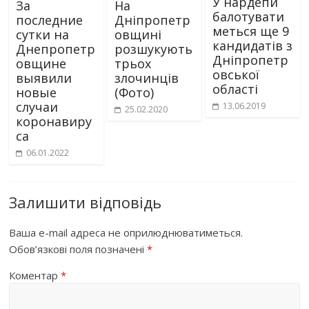
У нардепи
За
На
балотувати
последние
Дніпропетр
меться ще 9
сутки на
овщині
кандидатів з
Днепропетр
розшукують
Дніпропетр
овщине
трьох
овської
выявили
злочинців
області
новые
(Фото)
случаи
13.06.2019
25.02.2020
коронавиру
са
06.01.2022
Залишити відповідь
Ваша e-mail адреса не оприлюднюватиметься.
Обов’язкові поля позначені
*
Коментар
*