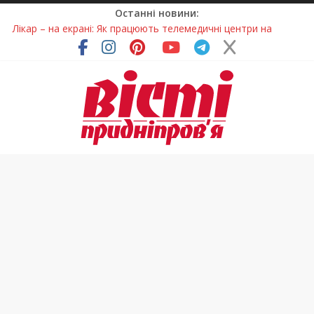
Останні новини:
Лікар – на екрані: Як працюють телемедичні центри на
Дніпропетровщині
У Дніпрі триває масштабна підготовка до опалювального
сезону
Пошуки тривають: на Дніпропетровщині досліджують місце
розташування легендарного монастиря (Фото)
Ветерани Дніпропетровщини отримують шанс на власне
житло
Говорити про воду без паніки: чому важлива правильна
комунікація