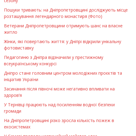
сезону
Пошуки тривають: на Дніпропетровщині досліджують місце
розташування легендарного монастиря (Фото)
Ветерани Дніпропетровщини отримують шанс на власне
житло
Жінки, які повертають життя: у Дніпрі відкрили унікальну
фотовиставку
Педагогиню з Дніпра відзначили у престижному
всеукраїнському конкурсі
Дніпро стане головним центром молодіжних проєктів та
ініціатив України
Засинання після півночі може негативно впливати на
здоров’я
У Тернівці працюють над посиленням водної безпеки
громади
На Дніпропетровщині різко зросла кількість пожеж в
екосистемах