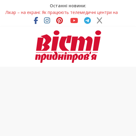
Останні новини:
Лікар – на екрані: Як працюють телемедичні центри на
Дніпропетровщині
У Дніпрі триває масштабна підготовка до опалювального
сезону
Пошуки тривають: на Дніпропетровщині досліджують місце
розташування легендарного монастиря (Фото)
Ветерани Дніпропетровщини отримують шанс на власне
житло
Говорити про воду без паніки: чому важлива правильна
комунікація