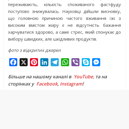
переживають, кількість споживаного фастфуду
поступово знижувалась. Науковці дійшли висновку,
що головною причиною частого вживання їжі з
високим вмістом жиру є не відсутність бажання
харчуватися здорово, а саме стрес, який спонукає до
вибору швидких, але шкідливих продуктів.
фото з відкритих джерел
F
X
P
L
T
W
V
S
M
a
i
i
e
h
i
k
e
Більше на нашому каналі в
YouTube,
та на
c
n
n
l
a
b
y
s
сторінках у
Facebook
,
Instagram
!
e
t
k
e
t
e
p
s
b
e
e
g
s
r
e
e
o
r
d
r
A
n
o
e
I
a
p
g
k
s
n
m
p
e
t
r