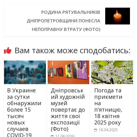
РОДИНА РЯТУВАЛЬНИКІВ
ДНІПРОПЕТРОВЩИНИ ПОНЕСЛА
НЕПОПРАВНУ ВТРАТУ (ФОТО)
Вам також може сподобатись:
В Украине
Дніпровськ
Погода та
за сутки
ий художній
прикмети
обнаружили
музей
на
более 15
повертає до
пʼятницю,
тысяч
життя свої
18 квітня
новых
експозиції
2025 року
случаев
(Фото)
18.04.2025
COVID-19
11.06.2026