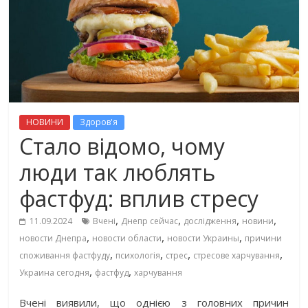
НОВИНИ
Здоров'я
Стало відомо, чому
люди так люблять
фастфуд: вплив стресу
,
,
,
,
11.09.2024
Вчені
Днепр сейчас
дослідження
новини
,
,
,
новости Днепра
новости области
новости Украины
причини
,
,
,
,
споживання фастфуду
психологія
стрес
стресове харчування
,
,
Украина сегодня
фастфуд
харчування
Вчені виявили, що однією з головних причин