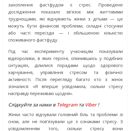
захоплення фастфудом є стрес. Проведене
дослідження показало зв’язок між життєвими
труднощами, які відчувають жінки з дітьми — це
можуть бути фінансові проблеми, складні стосунки
або часті переїзди — і збільшеною кількістю
споживаного фастфуду.
Під час експерименту учасницям показували
відеоролики, в яких героїні, опинившись у подібних
ситуаціях, ділилися порадами щодо здорового
харчування, управління стресом та фізичної
активності. Після перегляду багато хто з жінок
зізналися: «Я вперше усвідомила, скільки стресу
насправді переживаю щодня».
Слідкуйте за нами в
Telegram
та
Viber
!
Жінки часто відчували головний біль та проблеми зі
сном, але не пов’язували це з ознаками стресу. З
усвідомленням того, скільки стресу вони