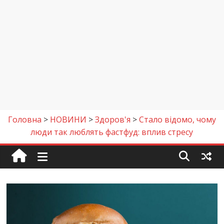
Головна
>
НОВИНИ
>
Здоров'я
>
Стало відомо, чому
люди так люблять фастфуд: вплив стресу