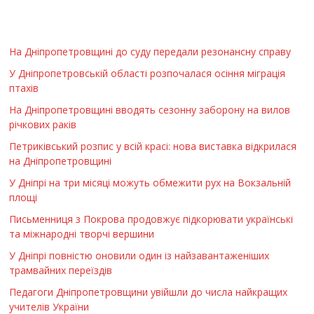
На Дніпропетровщині до суду передали резонансну справу
У Дніпропетровській області розпочалася осіння міграція
птахів
На Дніпропетровщині вводять сезонну заборону на вилов
річкових раків
Петриківський розпис у всій красі: нова виставка відкрилася
на Дніпропетровщині
У Дніпрі на три місяці можуть обмежити рух на Вокзальній
площі
Письменниця з Покрова продовжує підкорювати українські
та міжнародні творчі вершини
У Дніпрі повністю оновили один із найзавантаженіших
трамвайних переїздів
Педагоги Дніпропетровщини увійшли до числа найкращих
учителів України