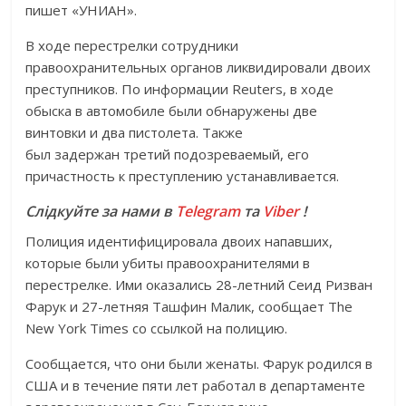
пишет «УНИАН».
В ходе перестрелки сотрудники
правоохранительных органов ликвидировали двоих
преступников. По информации Reuters, в ходе
обыска в автомобиле были обнаружены две
винтовки и два пистолета. Также
был задержан третий подозреваемый, его
причастность к преступлению устанавливается.
Слідкуйте за нами в
Telegram
та
Viber
!
Полиция идентифицировала двоих напавших,
которые были убиты правоохранителями в
перестрелке. Ими оказались 28-летний Сеид Ризван
Фарук и 27-летняя Ташфин Малик, сообщает The
New York Times со ссылкой на полицию.
Сообщается, что они были женаты. Фарук родился в
США и в течение пяти лет работал в департаменте