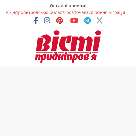
Останні новини:
У Дніпропетровській області розпочалася осіння міграція
птахів
На Дніпропетровщині вводять сезонну заборону на вилов
річкових раків
Петриківський розпис у всій красі: нова виставка відкрилася
на Дніпропетровщині
У Дніпрі на три місяці можуть обмежити рух на Вокзальній
площі
На Дніпропетровщині до суду передали резонансну справу