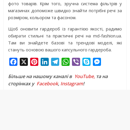
фото товарів. Крім того, зручна система фільтрів у
магазинах допоможе швидко знайти потрібні речі за
розміром, кольором та фасоном.
Щоб оновити гардероб із гарантією якості, радимо
обирати стильні та практичні речі на md-fashion.ua.
Там ви знайдете базові та трендові моделі, які
стануть основою вашого капсульного гардероба.
F
X
P
L
T
W
V
S
M
a
i
i
e
h
i
k
e
Більше на нашому каналі в
YouTube,
та на
c
n
n
l
a
b
y
s
сторінках у
Facebook
,
Instagram
!
e
t
k
e
t
e
p
s
b
e
e
g
s
r
e
e
o
r
d
r
A
n
o
e
I
a
p
g
k
s
n
m
p
e
t
r