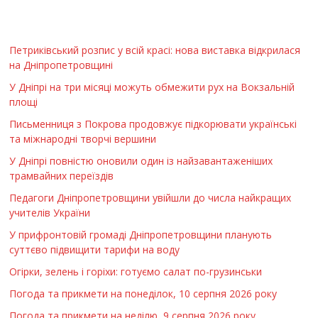
Петриківський розпис у всій красі: нова виставка відкрилася
на Дніпропетровщині
У Дніпрі на три місяці можуть обмежити рух на Вокзальній
площі
Письменниця з Покрова продовжує підкорювати українські
та міжнародні творчі вершини
У Дніпрі повністю оновили один із найзавантаженіших
трамвайних переїздів
Педагоги Дніпропетровщини увійшли до числа найкращих
учителів України
У прифронтовій громаді Дніпропетровщини планують
суттєво підвищити тарифи на воду
Огірки, зелень і горіхи: готуємо салат по-грузинськи
Погода та прикмети на понеділок, 10 серпня 2026 року
Погода та прикмети на неділю, 9 серпня 2026 року