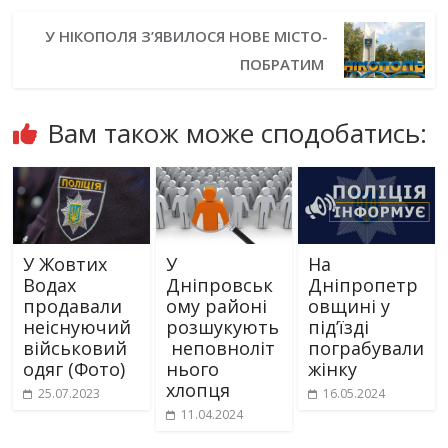
У НІКОПОЛЯ З’ЯВИЛОСЯ НОВЕ МІСТО-
ПОБРАТИМ
Вам також може сподобатись:
У Жовтих
У
На
Водах
Дніпровськ
Дніпропетр
продавали
ому районі
овщині у
неіснуючий
розшукують
підʼїзді
військовий
неповноліт
пограбували
одяг (Фото)
нього
жінку
хлопця
25.07.2023
16.05.2024
11.04.2024