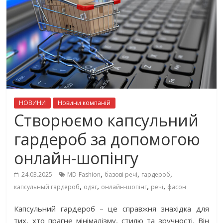
НОВИНИ
Новини компаній
Створюємо капсульний
гардероб за допомогою
онлайн-шопінгу
,
,
,
24.03.2025
MD-Fashion
базові речі
гардероб
,
,
,
,
капсульный гардероб
одяг
онлайн-шопінг
речі
фасон
Капсульний гардероб – це справжня знахідка для
тих, хто прагне мінімалізму, стилю та зручності. Він