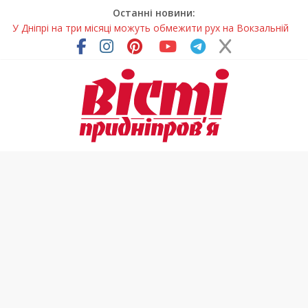
Останні новини:
У Дніпрі на три місяці можуть обмежити рух на Вокзальній
площі
Письменниця з Покрова продовжує підкорювати українські
та міжнародні творчі вершини
У Дніпрі повністю оновили один із найзавантаженіших
трамвайних переїздів
Педагоги Дніпропетровщини увійшли до числа найкращих
учителів України
Петриківський розпис у всій красі: нова виставка відкрилася
на Дніпропетровщині