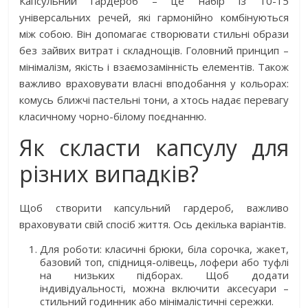
Капсульний гардероб – це набір із 10-15
універсальних речей, які гармонійно комбінуються
між собою. Він допомагає створювати стильні образи
без зайвих витрат і складнощів. Головний принцип –
мінімалізм, якість і взаємозамінність елементів. Також
важливо враховувати власні вподобання у кольорах:
комусь ближчі пастельні тони, а хтось надає перевагу
класичному чорно-білому поєднанню.
Як скласти капсулу для
різних випадків?
Щоб створити капсульний гардероб, важливо
враховувати свій спосіб життя. Ось декілька варіантів.
Для роботи: класичні брюки, біла сорочка, жакет,
базовий топ, спідниця-олівець, лофери або туфлі
на низьких підборах. Щоб додати
індивідуальності, можна включити аксесуари –
стильний годинник або мінімалістичні сережки.