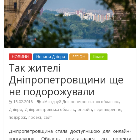
НОВИНИ
Новини Дніпра
РЕГІОН
Цікаве
Так жителі
Дніпропетровщини ще
не подорожували
,
15.02.2018
«Мандруй Дніпропетровською областю»
,
,
,
,
Дніпро
Дніпропетровська область
онлайн
перетворення
,
,
подорож
проект
сайт
Дніпропетровщина стала доступнішою для онлайн-
прогулянок. Область приєдналася до проекту