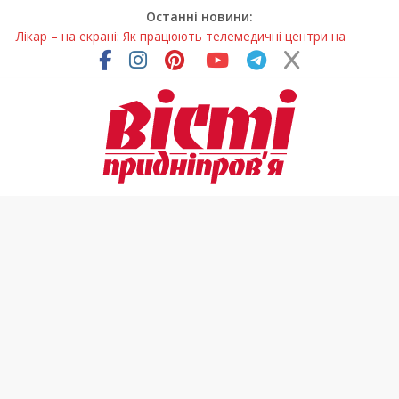
Останні новини:
Лікар – на екрані: Як працюють телемедичні центри на
Дніпропетровщині
У Дніпрі триває масштабна підготовка до опалювального
сезону
Пошуки тривають: на Дніпропетровщині досліджують місце
розташування легендарного монастиря (Фото)
Ветерани Дніпропетровщини отримують шанс на власне
житло
Говорити про воду без паніки: чому важлива правильна
комунікація