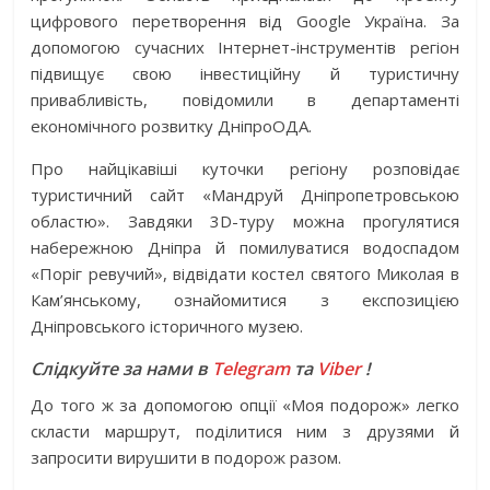
цифрового перетворення від Google Україна. За
допомогою сучасних Інтернет-інструментів регіон
підвищує свою інвестиційну й туристичну
привабливість, повідомили в департаменті
економічного розвитку ДніпроОДА.
Про найцікавіші куточки регіону розповідає
туристичний сайт «Мандруй Дніпропетровською
областю». Завдяки 3D-туру можна прогулятися
набережною Дніпра й помилуватися водоспадом
«Поріг ревучий», відвідати костел святого Миколая в
Кам’янському, ознайомитися з експозицією
Дніпровського історичного музею.
Слідкуйте за нами в
Telegram
та
Viber
!
До того ж за допомогою опції «Моя подорож» легко
скласти маршрут, поділитися ним з друзями й
запросити вирушити в подорож разом.