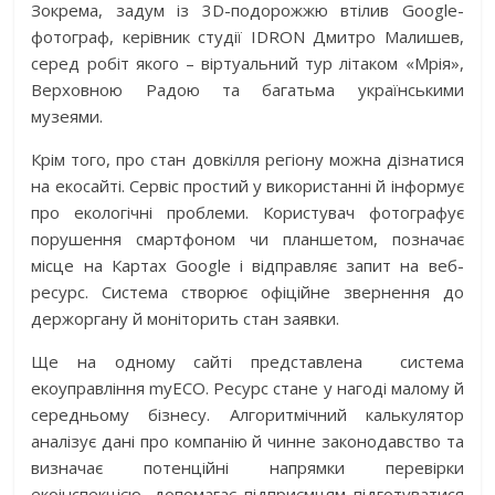
Зокрема, задум із 3D-подорожжю втілив Google-
фотограф, керівник студії IDRON Дмитро Малишев,
серед робіт якого – віртуальний тур літаком «Мрія»,
Верховною Радою та багатьма українськими
музеями.
Крім того, про стан довкілля регіону можна дізнатися
на екосайті. Сервіс простий у використанні й інформує
про екологічні проблеми. Користувач фотографує
порушення смартфоном чи планшетом, позначає
місце на Картах Google і відправляє запит на веб-
ресурс. Система створює офіційне звернення до
держоргану й моніторить стан заявки.
Ще на одному сайті представлена ​ система
екоуправління myECO. Ресурс стане у нагоді малому й
середньому бізнесу. Алгоритмічний калькулятор
аналізує дані про компанію й чинне законодавство та
визначає потенційні напрямки перевірки
екоінспекцією, допомагає підприємцям підготуватися