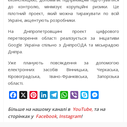
до контролю, мінімізує корупційні ризики. Це
пілотний проект, який можна тиражувати по всій
Україні, акцентують розробники.
На Дніпропетровщині проект цифрового
перетворення області реалізується за ініціативи
Google Україна спільно з ДніпроОДА та міськрадою
Дніпра.
Уже планують повсякдення за допомогою
електронних засобів Вінницька, Черкаська,
Кіровоградська, Івано-Франківська, Запорізька
області.
F
X
P
L
T
W
V
S
M
a
i
i
e
h
i
k
e
Більше на нашому каналі в
YouTube,
та на
c
n
n
l
a
b
y
s
сторінках у
Facebook
,
Instagram
!
e
t
k
e
t
e
p
s
b
e
e
g
s
r
e
e