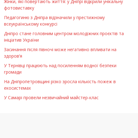
Жінки, які повертають життя: у Дніпрі відкрили унікальну
фотовиставку
Педагогиню з Дніпра відзначили у престижному
всеукраїнському конкурсі
Дніпро стане головним центром молодіжних проєктів та
ініціатив України
Засинання після півночі може негативно впливати на
здоров’я
У Тернівці працюють над посиленням водної безпеки
громади
На Дніпропетровщині різко зросла кількість пожеж в
екосистемах
У Самарі провели незвичайний майстер-клас