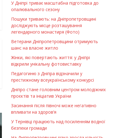
У Дніпрі триває масштабна підготовка до
опалювального сезону
Пошуки тривають: на Дніпропетровщині
досліджують місце розташування
легендарного монастиря (Фото)
Ветерани Дніпропетровщини отримують
шанс на власне житло
Жінки, які повертають життя: у Дніпрі
відкрили унікальну фотовиставку
Педагогиню з Дніпра відзначили у
престижному всеукраїнському конкурсі
Дніпро стане головним центром молодіжних
проєктів та ініціатив України
Засинання після півночі може негативно
впливати на здоров’я
У Тернівці працюють над посиленням водної
безпеки громади
На Дніпропетровщині різко зросла кількість