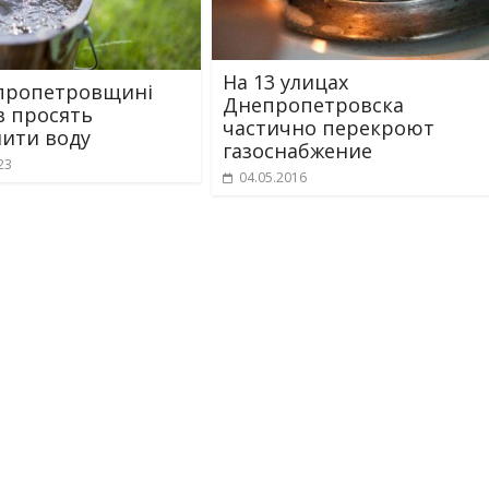
На 13 улицах
пропетровщині
Днепропетровска
в просять
частично перекроют
ити воду
газоснабжение
23
04.05.2016