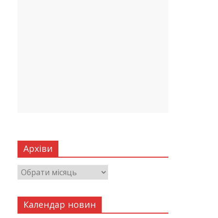
Архіви
Календар новин