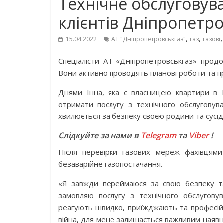
Технічне обслуговув
клієнтів Дніпропетро
,
,
15.04.2022
АТ "Дніпропетровськгаз"
газ
газові
Спеціалісти АТ «Дніпропетровськгаз» прод
Вони активно проводять планові роботи та п
Днями Інна, яка є власницею квартири в 
отримати послугу з технічного обслуговува
хвилюється за безпеку своєю родини та сусіді
Слідкуйте за нами в
Telegram
та
Viber
!
Після перевірки газових мереж фахівцями
безаварійне газопостачання.
«Я завжди переймаюся за свою безпеку та
замовляю послугу з технічного обслуговув
реагують швидко, приїжджають та професійн
війна, для мене залишається важливим наявні