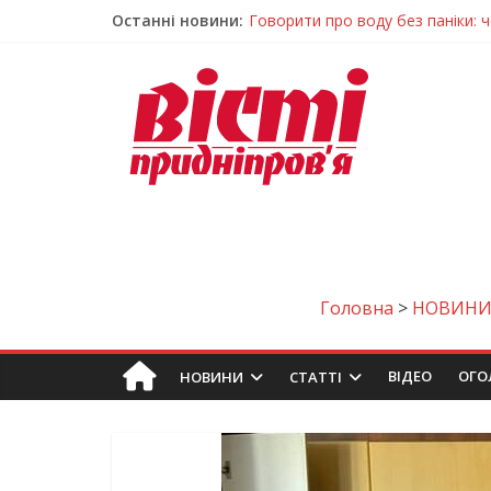
Останні новини:
Лікар – на екрані: Як працюють
У Дніпрі триває масштабна під
Пошуки тривають: на Дніпропет
Ветерани Дніпропетровщини от
Говорити про воду без паніки: 
Головна
>
НОВИН
ВIДЕО
ОГО
НОВИНИ
СТАТТІ