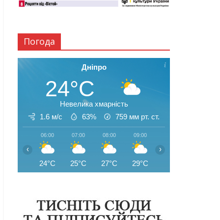
Погода
Дніпро
24°C
Невелика хмарність
1.6 м/с
63%
759
мм рт. ст.
06:00
07:00
08:00
09:00
10:00
11:00
‹
›
24°C
25°C
27°C
29°C
31°C
32°C