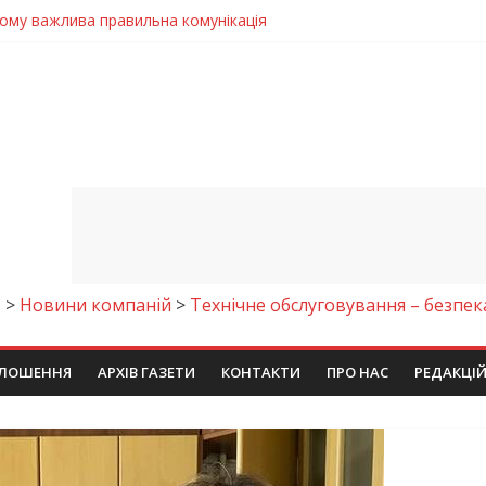
 телемедичні центри на Дніпропетровщині
готовка до опалювального сезону
ровщині досліджують місце розташування легендарного монасти
римують шанс на власне житло
чому важлива правильна комунікація
И
>
Новини компаній
>
Технічне обслуговування – безпек
ЛОШЕННЯ
АРХІВ ГАЗЕТИ
КОНТАКТИ
ПРО НАС
РЕДАКЦІ