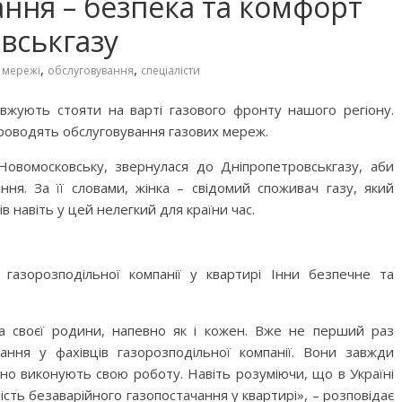
ання – безпека та комфорт
вськгазу
,
,
,
мережі
обслуговування
спеціалісти
овжують стояти на варті газового фронту нашого регіону.
роводять обслуговування газових мереж.
Новомосковську, звернулася до Дніпропетровськгазу, аби
ння. За її словами, жінка – свідомий споживач газу, який
в навіть у цей нелегкий для країни час.
 газорозподільної компанії у квартирі Інни безпечне та
 своєї родини, напевно як і кожен. Вже не перший раз
ання у фахівців газорозподільної компанії. Вони завжди
о виконують свою роботу. Навіть розуміючи, що в Україні
сть безаварійного газопостачання у квартирі», – розповідає