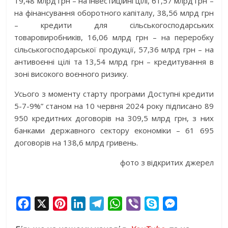
19,48 млрд грн – на інвестиційні цілі, 61,57 млрд грн –
на фінансування оборотного капіталу, 38,56 млрд грн
– кредити для сільськогосподарських
товаровиробників, 16,06 млрд грн – на переробку
сільськогосподарської продукції, 57,36 млрд грн – на
антивоєнні цілі та 13,54 млрд грн – кредитування в
зоні високого воєнного ризику.
Усього з моменту старту програми Доступні кредити
5-7-9%” станом на 10 червня 2024 року підписано 89
950 кредитних договорів на 309,5 млрд грн, з них
банками державного сектору економіки – 61 695
договорів на 138,6 млрд гривень.
фото з відкритих джерел
F
X
P
L
T
W
V
S
M
a
i
i
e
h
i
k
e