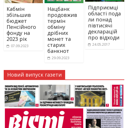
Підприємці
Кабмін
Нацбанк
області пода
збільшив
продовжив
ли понад
бюджет
термін
півтисячі
Пенсійного
обміну
декларацій
фонду на
дрібних
про відходи
2023 рік
монет та
старих
24.05.2017
07.09.2023
банкнот
29.09.2023
Новий випуск газети