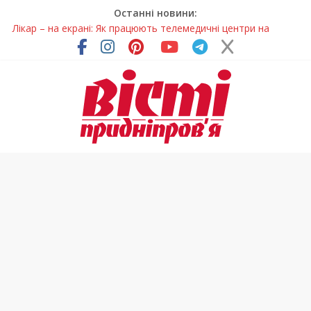
Останні новини:
Лікар – на екрані: Як працюють телемедичні центри на
Дніпропетровщині
У Дніпрі триває масштабна підготовка до опалювального
сезону
Пошуки тривають: на Дніпропетровщині досліджують місце
розташування легендарного монастиря (Фото)
Ветерани Дніпропетровщини отримують шанс на власне
житло
Говорити про воду без паніки: чому важлива правильна
комунікація