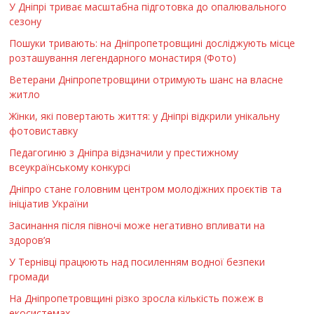
У Дніпрі триває масштабна підготовка до опалювального
сезону
Пошуки тривають: на Дніпропетровщині досліджують місце
розташування легендарного монастиря (Фото)
Ветерани Дніпропетровщини отримують шанс на власне
житло
Жінки, які повертають життя: у Дніпрі відкрили унікальну
фотовиставку
Педагогиню з Дніпра відзначили у престижному
всеукраїнському конкурсі
Дніпро стане головним центром молодіжних проєктів та
ініціатив України
Засинання після півночі може негативно впливати на
здоров’я
У Тернівці працюють над посиленням водної безпеки
громади
На Дніпропетровщині різко зросла кількість пожеж в
екосистемах