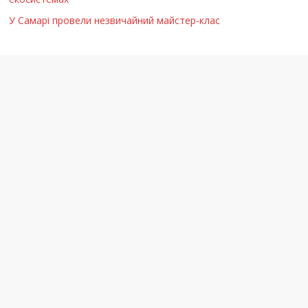
У Самарі провели незвичайний майстер-клас