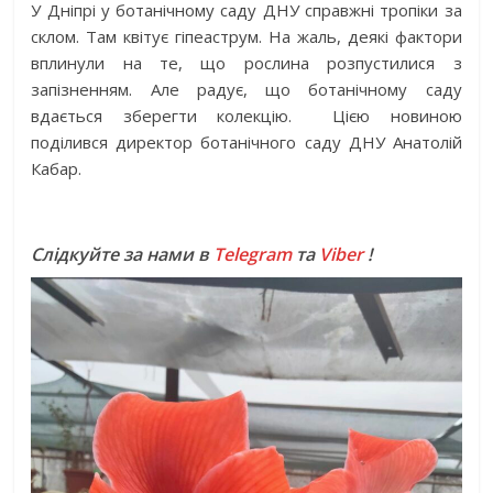
У Дніпрі у ботанічному саду ДНУ справжні тропіки за
склом. Там квітує гіпеаструм. На жаль, деякі фактори
вплинули на те, що рослина розпустилися з
запізненням. Але радує, що ботанічному саду
вдається зберегти колекцію. Цією новиною
поділився директор ботанічного саду ДНУ Анатолій
Кабар.
Слідкуйте за нами в
Telegram
та
Viber
!