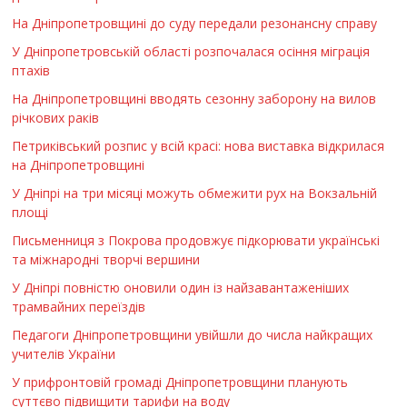
На Дніпропетровщині до суду передали резонансну справу
У Дніпропетровській області розпочалася осіння міграція
птахів
На Дніпропетровщині вводять сезонну заборону на вилов
річкових раків
Петриківський розпис у всій красі: нова виставка відкрилася
на Дніпропетровщині
У Дніпрі на три місяці можуть обмежити рух на Вокзальній
площі
Письменниця з Покрова продовжує підкорювати українські
та міжнародні творчі вершини
У Дніпрі повністю оновили один із найзавантаженіших
трамвайних переїздів
Педагоги Дніпропетровщини увійшли до числа найкращих
учителів України
У прифронтовій громаді Дніпропетровщини планують
суттєво підвищити тарифи на воду