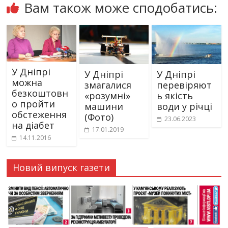
Вам також може сподобатись:
У Дніпрі
У Дніпрі
У Дніпрі
можна
змагалися
перевіряют
безкоштовн
«розумні»
ь якість
о пройти
машини
води у річці
обстеження
(Фото)
23.06.2023
на діабет
17.01.2019
14.11.2016
Новий випуск газети