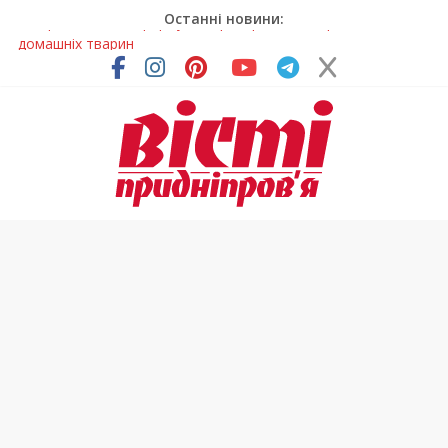
Останні новини:
На Дніпропетровщині до суду передали резонансну справу
У Дніпропетровській області розпочалася осіння міграція
птахів
На Дніпропетровщині вводять сезонну заборону на вилов
річкових раків
Петриківський розпис у всій красі: нова виставка відкрилася
на Дніпропетровщині
В Україні змінили форму ветеринарних паспортів для
домашніх тварин