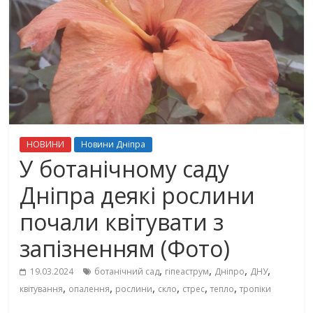
НОВИНИ
Новини Дніпра
У ботанічному саду
Дніпра деякі рослини
почали квітувати з
запізненням (Фото)
,
,
,
,
19.03.2024
ботанічний сад
гіпеаструм
Дніпро
ДНУ
,
,
,
,
,
,
квітування
опалення
рослини
скло
стрес
тепло
тропіки