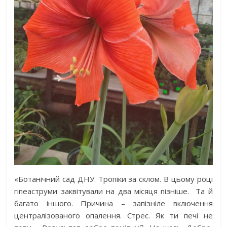
«Ботанічний сад ДНУ. Тропіки за склом. В цьому році
гіпеаструми заквітували на два місяця пізніше. Та й
багато іншого. Причина – запізніле включення
централізованого опалення. Стрес. Як ти печі не