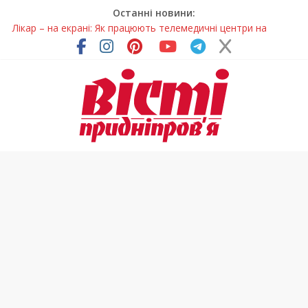
Останні новини:
Лікар – на екрані: Як працюють телемедичні центри на
Дніпропетровщині
У Дніпрі триває масштабна підготовка до опалювального
сезону
Пошуки тривають: на Дніпропетровщині досліджують місце
розташування легендарного монастиря (Фото)
Ветерани Дніпропетровщини отримують шанс на власне
житло
Говорити про воду без паніки: чому важлива правильна
комунікація