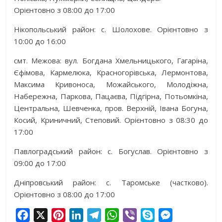
Орієнтовно з 08:00 до 17:00
Нікопольський район: с. Шолохове. Орієнтовно з
10:00 до 16:00
смт. Межова: вул. Богдана Хмельницького, Гагаріна,
Єфімова, Кармелюка, Красногорівська, Лермонтова,
Максима Кривоноса, Можайського, Молодіжна,
Набережна, Паркова, Пацаєва, Підгірна, Потьомкіна,
Центральна, Шевченка, пров. Верхній, Івана Богуна,
Косий, Криничний, Степовий. Орієнтовно з 08:30 до
17:00
Павлоградський район: с. Богуслав. Орієнтовно з
09:00 до 17:00
Дніпровський район: с. Таромське (частково).
Орієнтовно з 08:00 до 17:00
F
X
P
L
T
W
V
S
M