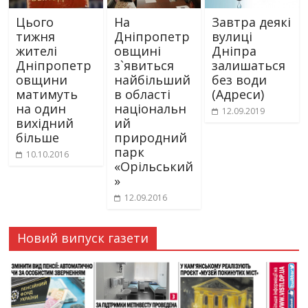
Цього
На
Завтра деякі
тижня
Дніпропетр
вулиці
жителі
овщині
Дніпра
Дніпропетр
з`явиться
залишаться
овщини
найбільший
без води
матимуть
в області
(Адреси)
на один
національн
12.09.2019
вихідний
ий
більше
природний
парк
10.10.2016
«Орільський
»
12.09.2016
Новий випуск газети