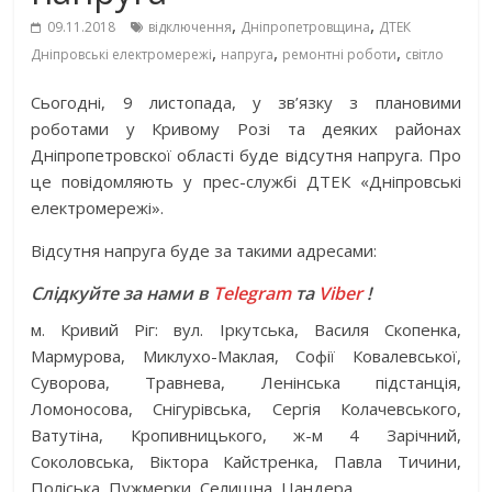
,
,
09.11.2018
відключення
Дніпропетровщина
ДТЕК
,
,
,
Дніпровські електромережі
напруга
ремонтні роботи
світло
Сьогодні, 9 листопада, у зв’язку з плановими
роботами у Кривому Розі та деяких районах
Дніпропетровскої області буде відсутня напруга. Про
це повідомляють у прес-службі ДТЕК «Дніпровські
електромережі».
Відсутня напруга буде за такими адресами:
Слідкуйте за нами в
Telegram
та
Viber
!
м. Кривий Ріг: вул. Іркутська, Василя Скопенка,
Мармурова, Миклухо-Маклая, Софії Ковалевської,
Суворова, Травнева, Ленінська підстанція,
Ломоносова, Снігурівська, Сергія Колачевського,
Ватутіна, Кропивницького, ж-м 4 Зарічний,
Соколовська, Віктора Кайстренка, Павла Тичини,
Поліська, Пужмерки, Селищна, Цандера.