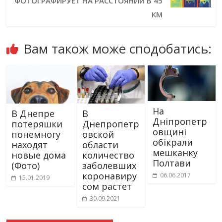
ФОТОГРАФИРУЕТ НА РАССТОЯНИИ В 45
КМ
Вам також може сподобатись:
На
В Днепре
В
Дніпропетр
потеряшки
Днепропетр
овщині
понемногу
овской
обікрали
находят
области
мешканку
новые дома
количество
Полтави
(Фото)
заболевших
коронавиру
06.06.2017
15.01.2019
сом растет
30.09.2021