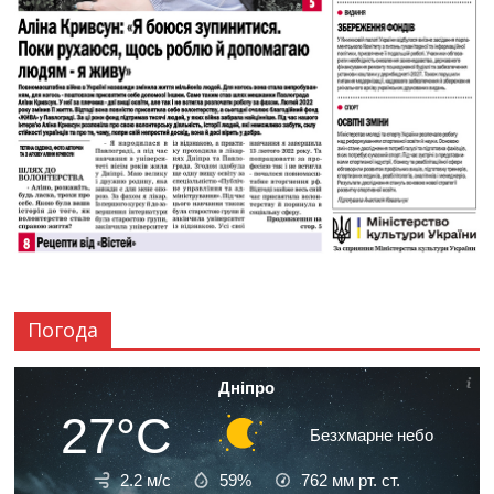
Погода
Дніпро
27°C
Безхмарне небо
2.2 м/с
59%
762
мм рт. ст.