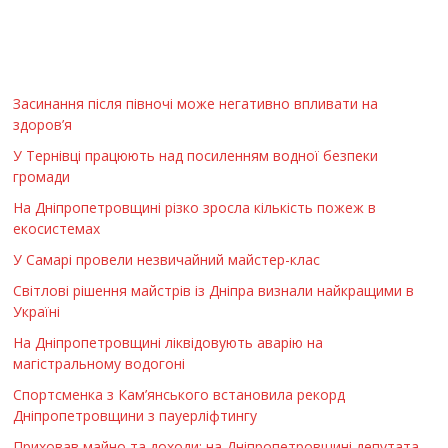
Засинання після півночі може негативно впливати на
здоров’я
У Тернівці працюють над посиленням водної безпеки
громади
На Дніпропетровщині різко зросла кількість пожеж в
екосистемах
У Самарі провели незвичайний майстер-клас
Світлові рішення майстрів із Дніпра визнали найкращими в
Україні
На Дніпропетровщині ліквідовують аварію на
магістральному водогоні
Спортсменка з Кам’янського встановила рекорд
Дніпропетровщини з пауерліфтингу
Приховав майно та доходи: на Дніпропетровщині депутата