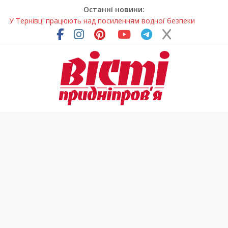
Останні новини:
У Тернівці працюють над посиленням водної безпеки
громади
На Дніпропетровщині різко зросла кількість пожеж в
екосистемах
У Самарі провели незвичайний майстер-клас
Світлові рішення майстрів із Дніпра визнали найкращими в
Україні
Засинання після півночі може негативно впливати на
здоров’я