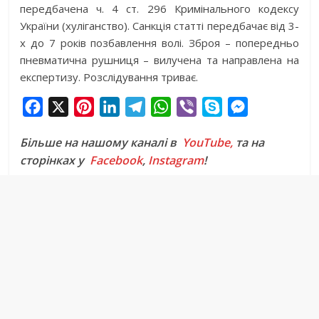
передбачена ч. 4 ст. 296 Кримінального кодексу
України (хуліганство). Санкція статті передбачає від 3-
х до 7 років позбавлення волі. Зброя – попередньо
пневматична рушниця – вилучена та направлена на
експертизу. Розслідування триває.
F
X
P
L
T
W
V
S
M
a
i
i
e
h
i
k
e
Більше на нашому каналі в
YouTube,
та на
c
n
n
l
a
b
y
s
сторінках у
Facebook
,
Instagram
!
e
t
k
e
t
e
p
s
b
e
e
g
s
r
e
e
o
r
d
r
A
n
o
e
I
a
p
g
k
s
n
m
p
e
t
r