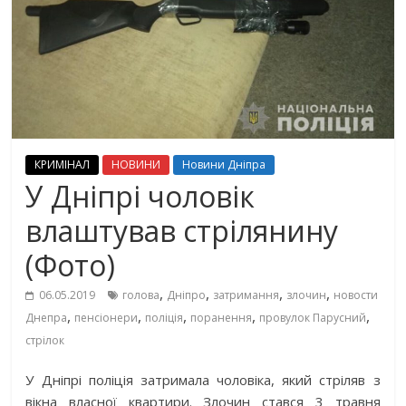
КРИМІНАЛ
НОВИНИ
Новини Дніпра
У Дніпрі чоловік
влаштував стрілянину
(Фото)
,
,
,
,
06.05.2019
голова
Дніпро
затримання
злочин
новости
,
,
,
,
,
Днепра
пенсіонери
поліція
поранення
провулок Парусний
стрілок
У Дніпрі поліція затримала чоловіка, який стріляв з
вікна власної квартири. Злочин стався 3 травня