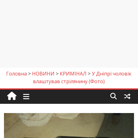
Головна
>
НОВИНИ
>
КРИМІНАЛ
>
У Дніпрі чоловік
влаштував стрілянину (Фото)