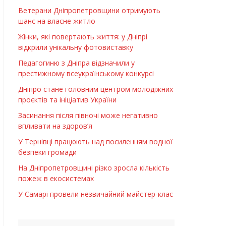
Ветерани Дніпропетровщини отримують
шанс на власне житло
Жінки, які повертають життя: у Дніпрі
відкрили унікальну фотовиставку
Педагогиню з Дніпра відзначили у
престижному всеукраїнському конкурсі
Дніпро стане головним центром молодіжних
проєктів та ініціатив України
Засинання після півночі може негативно
впливати на здоров’я
У Тернівці працюють над посиленням водної
безпеки громади
На Дніпропетровщині різко зросла кількість
пожеж в екосистемах
У Самарі провели незвичайний майстер-клас