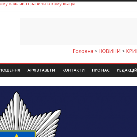
 телемедичні центри на Дніпропетровщині
готовка до опалювального сезону
ровщині досліджують місце розташування легендарного монасти
римують шанс на власне житло
чому важлива правильна комунікація
Головна
>
НОВИНИ
>
КРИ
ЛОШЕННЯ
АРХІВ ГАЗЕТИ
КОНТАКТИ
ПРО НАС
РЕДАКЦІ