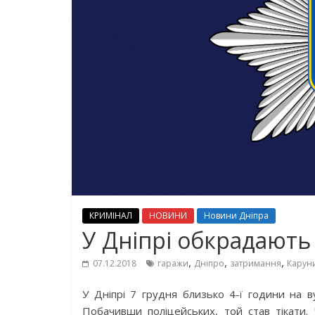
КРИМІНАЛ
НОВИНИ
Новини Дніпра
У Дніпрі обкрадають 
,
,
,
07.12.2018
гаражи
Дніпро
затримання
Карун
У Дніпрі 7 грудня близько 4-ї години на в
Побачивши поліцейських, той став тікати. 