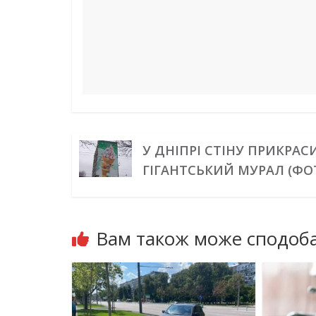
t
r
У ДНІПРІ СТІНУ ПРИКРАС
ГІГАНТСЬКИЙ МУРАЛ (ФО
Вам також може сподоба