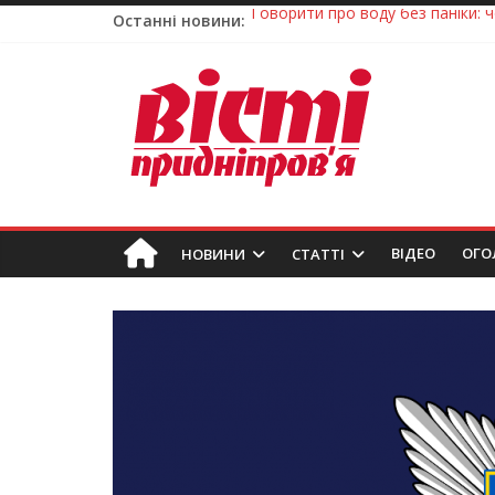
Останні новини:
Лікар – на екрані: Як працюють
У Дніпрі триває масштабна під
Пошуки тривають: на Дніпропет
Ветерани Дніпропетровщини от
Говорити про воду без паніки: 
ВIДЕО
ОГО
НОВИНИ
СТАТТІ