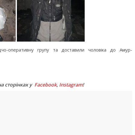
ідчо-оперативну групу та доставили чоловіка до Амур-
M
на сторінках у
Facebook
,
Instagram
!