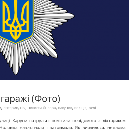
гаражі (Фото)
,
,
,
,
,
,
и
ліхтарик
ніч
новости Днепра
пакунок
поліція
речі
улиці Каруни патрульні помітили невідомого з ліхтариком.
Чоловіка наздогнали і затримали. Як виявилося, недарма.