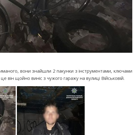
риманого, вони знайшли 2 пакунки з інструментами, ключами
е він щойно виніс з чужого гаражу на вулиці Військовій.