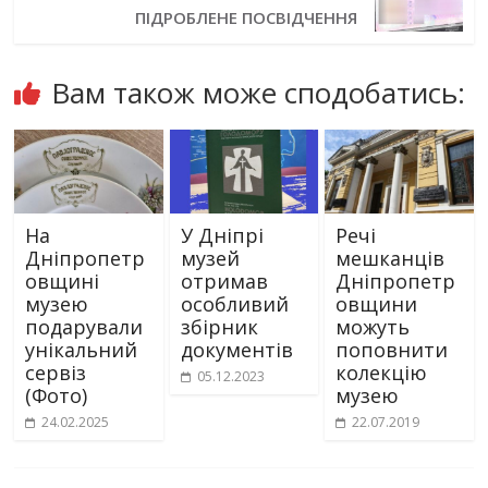
ПІДРОБЛЕНЕ ПОСВІДЧЕННЯ
Вам також може сподобатись:
На
У Дніпрі
Речі
Дніпропетр
музей
мешканців
овщині
отримав
Дніпропетр
музею
особливий
овщини
подарували
збірник
можуть
унікальний
документів
поповнити
сервіз
колекцію
05.12.2023
(Фото)
музею
24.02.2025
22.07.2019