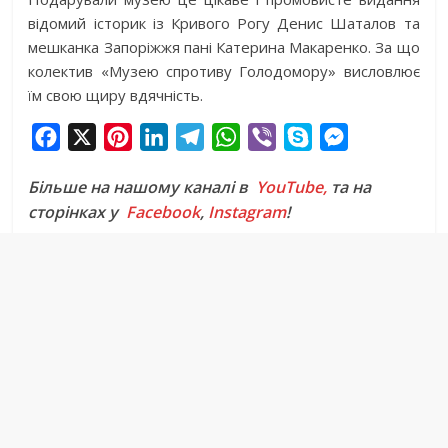
відомий історик із Кривого Рогу Денис Шаталов та
мешканка Запоріжжя пані Катерина Макаренко. За що
колектив «Музею спротиву Голодомору» висловлює
їм свою щиру вдячність.
F
X
P
L
T
W
V
S
M
a
i
i
e
h
i
k
e
Більше на нашому каналі в
YouTube,
та на
c
n
n
l
a
b
y
s
сторінках у
Facebook
,
Instagram
!
e
t
k
e
t
e
p
s
b
e
e
g
s
r
e
e
o
r
d
r
A
n
o
e
I
a
p
g
k
s
n
m
p
e
t
r