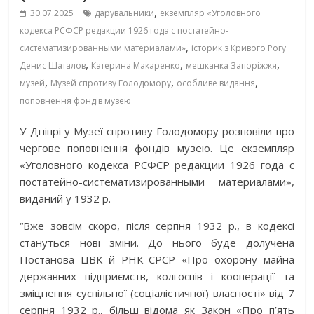
,
30.07.2025
дарувальники
екземпляр «Уголовного
кодекса РСФСР редакции 1926 года с постатейно-
,
систематизированными материалами»
історик з Кривого Рогу
,
,
,
Денис Шаталов
Катерина Макаренко
мешканка Запоріжжя
,
,
,
музей
Музей спротиву Голодомору
особливе видання
поповнення фондів музею
У Дніпрі у Музеї спротиву Голодомору розповіли про
чергове поповнення фондів музею. Це екземпляр
«Уголовного кодекса РСФСР редакции 1926 года с
постатейно-систематизированными материалами»,
виданий у 1932 р.
“Вже зовсім скоро, після серпня 1932 р., в кодексі
стануться нові зміни. До нього буде долучена
Постанова ЦВК й РНК СРСР «Про охорону майна
державних підприємств, колгоспів і кооперації та
зміцнення суспільної (соціалістичної) власності» від 7
серпня 1932 р., більш відома як Закон «Про п’ять