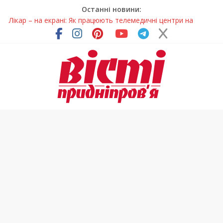
Останні новини:
Лікар – на екрані: Як працюють телемедичні центри на
Дніпропетровщині
У Дніпрі триває масштабна підготовка до опалювального
сезону
Пошуки тривають: на Дніпропетровщині досліджують місце
розташування легендарного монастиря (Фото)
Ветерани Дніпропетровщини отримують шанс на власне
житло
Говорити про воду без паніки: чому важлива правильна
комунікація