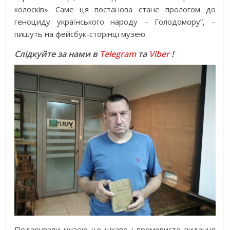
колосків». Саме ця постанова стане прологом до
геноциду українського народу – Голодомору”, –
пишуть на фейсбук-сторінці музею.
Слідкуйте за нами в
Telegram
та
Viber
!
Подарували музею це цікаве і промовисте видання