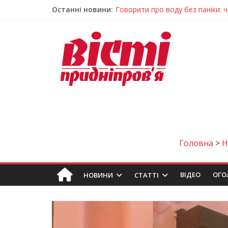
Останні новини:
Говорити про воду без паніки: 
Лікар – на екрані: Як працюють
У Дніпрі триває масштабна під
Пошуки тривають: на Дніпропет
Погода та прикмети на неділю, 
Головна
>
ВIДЕО
ОГО
НОВИНИ
СТАТТІ