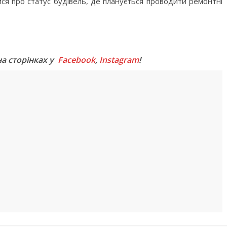
ся про статус будівель, де планується проводити ремонтні
M
на сторінках у
Facebook
,
Instagram
!