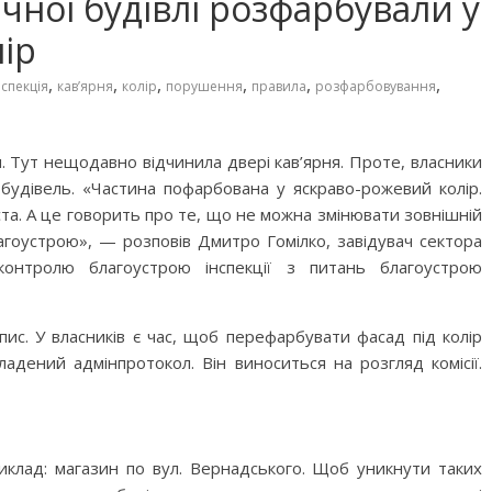
ичної будівлі розфарбували у
ір
,
,
,
,
,
,
нспекція
кав’ярня
колір
порушення
правила
розфарбовування
ля. Тут нещодавно відчинила двері кав’ярня. Проте, власники
будівель. «Частина пофарбована у яскраво-рожевий колір.
ста. А це говорить про те, що не можна змінювати зовнішній
гоустрою», — розповів Дмитро Гомілко, завідувач сектора
контролю благоустрою інспекції з питань благоустрою
ис. У власників є час, щоб перефарбувати фасад під колір
адений адмінпротокол. Він виноситься на розгляд комісії.
риклад: магазин по вул. Вернадського. Щоб уникнути таких