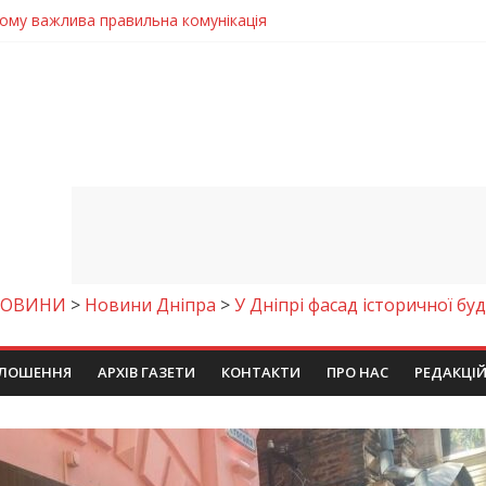
чому важлива правильна комунікація
 телемедичні центри на Дніпропетровщині
готовка до опалювального сезону
ровщині досліджують місце розташування легендарного монасти
9 серпня 2026 року
НОВИНИ
>
Новини Дніпра
>
У Дніпрі фасад історичної бу
ЛОШЕННЯ
АРХІВ ГАЗЕТИ
КОНТАКТИ
ПРО НАС
РЕДАКЦІ