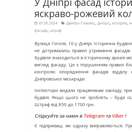
У Дніпрі фасад істор
яскраво-рожевий кол
,
,
,
01.05.2024
Дмитро Гомілко
Дніпро
история
і
,
фасади
штраф
Вулиця Гоголя, 10 у Дніпрі. Історична будів
не дотримались правил утримання фасадів 
Будівля знаходиться в історичному ареалі мі
вигляд фасаду. Це є порушенням правил бла
контролю опорядження фасадів відділу 
Дніпровської міськради.
Інспектори видали працівникам закладу прип
будівлі. Якщо цього не зроблять – буде скл
Штраф від 850 до 1700 грн.
Слідкуйте за нами в
Telegram
та
Viber
!
Є підприємці, які одразу виправляються. П