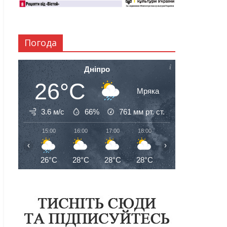
Погода
Дніпро
26°C
Мряка
3.6 м/с
66%
761
мм рт. ст.
15:00
16:00
17:00
18:00
19:00
20:00
‹
›
26°C
28°C
28°C
28°C
27°C
27°C