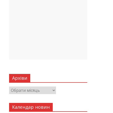
Архіви
Календар новин