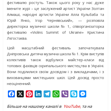
фестивалю ростуть. Також цього року у нас дуже
імените журі – це заслужений артист України Золтан
Алмаші, народні артисти України Алла Кульбаба та
Юрій Янко, Ігор Чернявський», — розповіла
директорка музичної школи № 1, співорганізаторка
фестивалю «Violins Summit of Ukraine» Кристина
Лєгостаєва.
Цей масштабний фестиваль започаткувала
Дніпровська дитяча музична школа № 1. Крім виступів
колективів також відбулися майстер-класи від
топових фахівців скрипальського мистецтва в Україні.
Вони поділилися своїм досвідом і з викладачами, і з
вихованцями мистецьких шкіл. Цей досвід просто
неоціненний.
F
X
P
L
T
W
V
S
M
a
i
i
e
h
i
k
e
Більше на нашому каналі в
YouTube,
та на
c
n
n
l
a
b
y
s