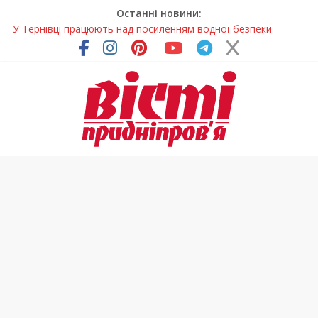
Останні новини:
У Тернівці працюють над посиленням водної безпеки
громади
На Дніпропетровщині різко зросла кількість пожеж в
екосистемах
У Самарі провели незвичайний майстер-клас
Світлові рішення майстрів із Дніпра визнали найкращими в
Україні
Засинання після півночі може негативно впливати на
здоров’я