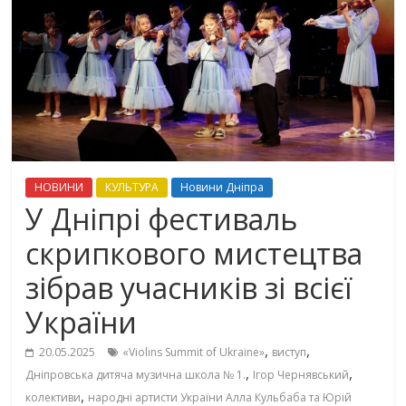
НОВИНИ
КУЛЬТУРА
Новини Дніпра
У Дніпрі фестиваль
скрипкового мистецтва
зібрав учасників зі всієї
України
,
,
20.05.2025
«Violins Summit of Ukraine»
виступ
,
,
Дніпровська дитяча музична школа № 1.
Ігор Чернявський
,
колективи
народні артисти України Алла Кульбаба та Юрій