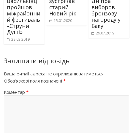
Васильківці
зустрічав
Дніпра
пройшов
старий
виборов
міжрайонни
Новий рік
бронзову
й фестиваль
нагороду у
15.01.2020
«Струни
Баку
Душі»
29.07.2019
28.03.2019
Залишити відповідь
Ваша e-mail адреса не оприлюднюватиметься.
Обов’язкові поля позначені
*
Коментар
*