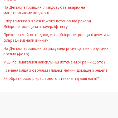
На Дніпропетровщині ліквідовують аварію на
магістральному водогоні
Спортсменка з Кам’янського встановила рекорд
Дніпропетровщини з пауерліфтингу
Приховав майно та доходи: на Дніпропетровщині депутата
сільради визнали винним
На Дніпропетровщині зафіксували рясне цвітіння рідкісних
рослин (фото)
У Дніпрі змагалися найсильніші яхтсмени України (фото)
Гречана каша з овочами і яйцем: легкий домашній рецепт
Як обрати розмір крафтового стакана під ваш напій?