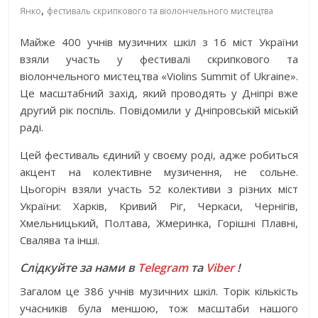
,
Янко
фестиваль скрипкового та віолончельного мистецтва
Майже 400 учнів музичних шкіл з 16 міст України
взяли участь у фестивалі скрипкового та
віолончельного мистецтва «Violins Summit of Ukraine».
Це масштабний захід, який проводять у Дніпрі вже
другий рік поспіль. Повідомили у Дніпровській міській
раді.
Цей фестиваль єдиний у своєму роді, адже робиться
акцент на колективне музичення, не сольне.
Цьогоріч взяли участь 52 колективи з різних міст
України: Харків, Кривий Ріг, Черкаси, Чернігів,
Хмельницький, Полтава, Жмеринка, Горішні Плавні,
Свалява та інші.
Слідкуйте за нами в
Telegram
та
Viber
!
Загалом це 386 учнів музичних шкіл. Торік кількість
учасників була меншою, тож масштаби нашого