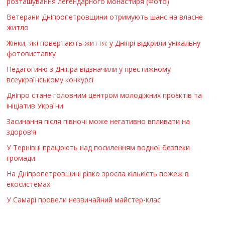
розташування легендарного монастиря (Фото)
Ветерани Дніпропетровщини отримують шанс на власне
житло
Жінки, які повертають життя: у Дніпрі відкрили унікальну
фотовиставку
Педагогиню з Дніпра відзначили у престижному
всеукраїнському конкурсі
Дніпро стане головним центром молодіжних проєктів та
ініціатив України
Засинання після півночі може негативно впливати на
здоров’я
У Тернівці працюють над посиленням водної безпеки
громади
На Дніпропетровщині різко зросла кількість пожеж в
екосистемах
У Самарі провели незвичайний майстер-клас