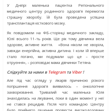
У Дніпрі маленька пацієнтка Регіонального
медичного центру родинного здоров’я перемогла
страшну хворобу. Їй була проведена успішна
трансплантація кісткового мозку.
Як повідомили на ФБ-сторінці медичного закладу,
Юлії всього 11-ть років. Ще рік тому дівчинка вела
здорове, активне життя. «Вона ніколи не хворіла,
завжди енергійна, активна дитина. І коли їй вперше
стало погано, ми подумали що це – просте
отруєння», – розповідає мама дівчинки Тетяна.
Слідкуйте за нами в
Telegram
та
Viber
!
Але під час огляду у лікарів причиною різкого
погіршення здоров’я виявилось – онкологічне
захворювання. Тривалий час маленька Юля
знаходилась на лікуванні, поки в один момент у неї
не стався рецидив. Після чого командою Центру
було прийнято рішення провести високодозовану