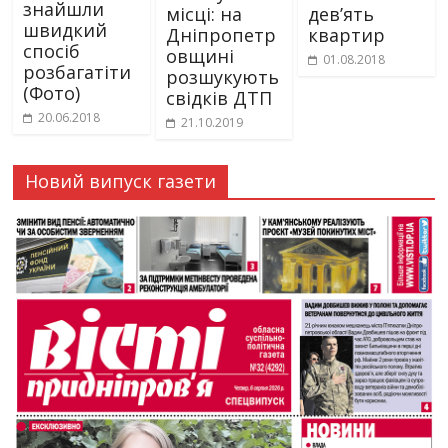
знайшли
місці: на
дев’ять
швидкий
Дніпропетр
квартир
спосіб
овщині
01.08.2018
розбагатіти
розшукують
(Фото)
свідків ДТП
20.06.2018
21.10.2019
Новий випуск газети