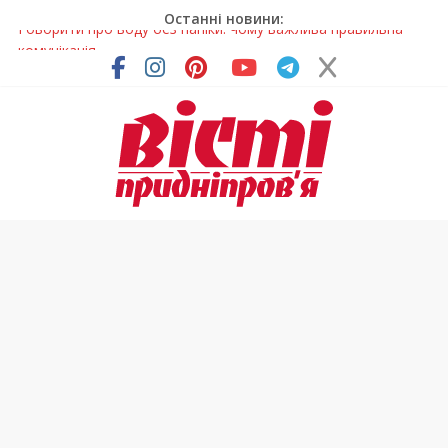
Останні новини:
Лікар – на екрані: Як працюють телемедичні центри на
Дніпропетровщині
У Дніпрі триває масштабна підготовка до опалювального
сезону
Пошуки тривають: на Дніпропетровщині досліджують місце
розташування легендарного монастиря (Фото)
Ветерани Дніпропетровщини отримують шанс на власне
житло
Говорити про воду без паніки: чому важлива правильна
комунікація