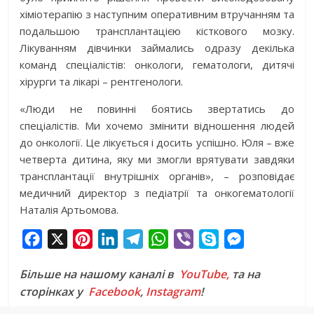
хіміотерапію з наступним оперативним втручанням та
подальшою трансплантацією кісткового мозку.
Лікуванням дівчинки займались одразу декілька
команд спеціалістів: онкологи, гематологи, дитячі
хірурги та лікарі – рентгенологи.
«Люди не повинні боятись звертатись до
спеціалістів. Ми хочемо змінити відношення людей
до онкології. Це лікується і досить успішно. Юля – вже
четверта дитина, яку ми змогли врятувати завдяки
трансплантації внутрішніх органів», – розповідає
медичний директор з педіатрії та онкогематології
Наталія Артьомова.
F
X
P
L
T
W
V
S
M
a
i
i
e
h
i
k
e
Більше на нашому каналі в
YouTube,
та на
c
n
n
l
a
b
y
s
сторінках у
Facebook
,
Instagram
!
e
t
k
e
t
e
p
s