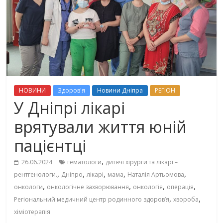
НОВИНИ
Здоров'я
Новини Дніпра
РЕГІОН
У Дніпрі лікарі
врятували життя юній
пацієнтці
,
26.06.2024
гематологи
дитячі хірурги та лікарі –
,
,
,
,
,
рентгенологи.
Дніпро
лікарі
мама
Наталія Артьомова
,
,
,
,
онкологи
онкологічне захворювання
онкологія
операція
,
,
Регіональний медичний центр родинного здоров’я
хвороба
хіміотерапія