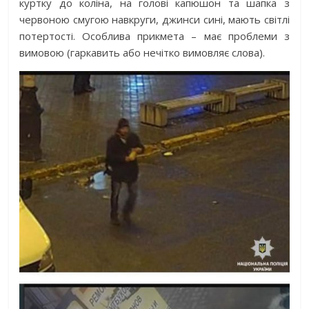
куртку до коліна, на голові капюшон та шапка з
червоною смугою навкруги, джинси сині, мають світлі
потертості. Особлива прикмета – має проблеми з
вимовою (гаркавить або нечітко вимовляє слова).