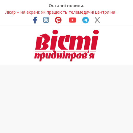
Останні новини:
Лікар – на екрані: Як працюють телемедичні центри на
Дніпропетровщині
У Дніпрі триває масштабна підготовка до опалювального
сезону
Пошуки тривають: на Дніпропетровщині досліджують місце
розташування легендарного монастиря (Фото)
Ветерани Дніпропетровщини отримують шанс на власне
житло
Говорити про воду без паніки: чому важлива правильна
комунікація