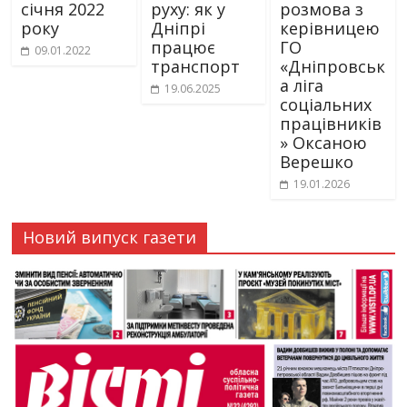
січня 2022
руху: як у
розмова з
року
Дніпрі
керівницею
працює
ГО
09.01.2022
транспорт
«Дніпровськ
а ліга
19.06.2025
соціальних
працівників
» Оксаною
Верешко
19.01.2026
Новий випуск газети