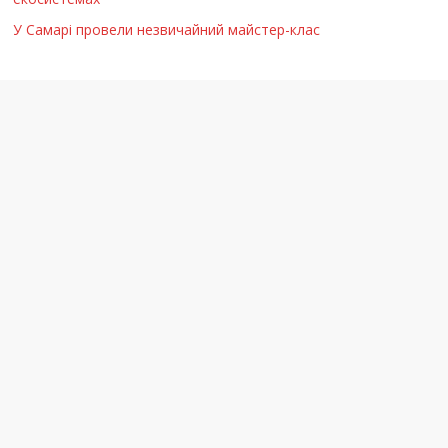
У Самарі провели незвичайний майстер-клас