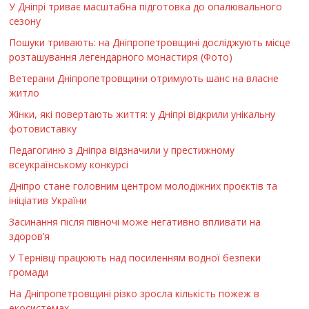
У Дніпрі триває масштабна підготовка до опалювального
сезону
Пошуки тривають: на Дніпропетровщині досліджують місце
розташування легендарного монастиря (Фото)
Ветерани Дніпропетровщини отримують шанс на власне
житло
Жінки, які повертають життя: у Дніпрі відкрили унікальну
фотовиставку
Педагогиню з Дніпра відзначили у престижному
всеукраїнському конкурсі
Дніпро стане головним центром молодіжних проєктів та
ініціатив України
Засинання після півночі може негативно впливати на
здоров’я
У Тернівці працюють над посиленням водної безпеки
громади
На Дніпропетровщині різко зросла кількість пожеж в
екосистемах