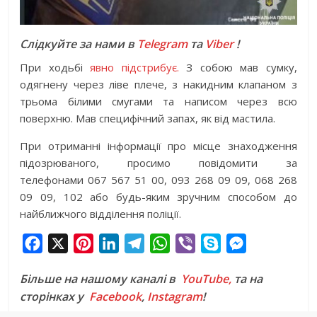
Слідкуйте за нами в
Telegram
та
Viber
!
При ходьбі
явно підстрибує.
З собою мав сумку,
одягнену через ліве плече, з накидним клапаном з
трьома білими смугами та написом через всю
поверхню. Мав специфічний запах, як від мастила.
При отриманні інформації про місце знаходження
підозрюваного, просимо повідомити за
телефонами 067 567 51 00, 093 268 09 09, 068 268
09 09, 102 або будь-яким зручним способом до
найближчого відділення поліції.
F
X
P
L
T
W
V
S
M
a
i
i
e
h
i
k
e
Більше на нашому каналі в
YouTube,
та на
c
n
n
l
a
b
y
s
сторінках у
Facebook
,
Instagram
!
e
t
k
e
t
e
p
s