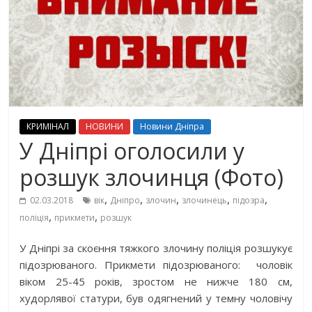
КРИМІНАЛ
НОВИНИ
Новини Дніпра
У Дніпрі оголосили у
розшук злочинця (Фото)
,
,
,
,
,
02.03.2018
вік
Дніпро
злочин
злочинець
підозра
,
,
поліція
прикмети
розшук
У Дніпрі за скоєння тяжкого злочину поліція розшукує
підозрюваного. Прикмети підозрюваного: чоловік
віком 25-45 років, зростом не нижче 180 см,
худорлявої статури, був одягнений у темну чоловічу