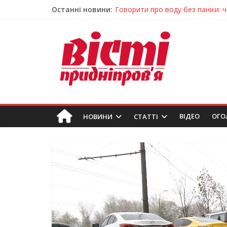
Останні новини:
Лікар – на екрані: Як працюють
У Дніпрі триває масштабна під
Пошуки тривають: на Дніпропет
Ветерани Дніпропетровщини от
Говорити про воду без паніки: 
ВIДЕО
ОГО
НОВИНИ
СТАТТІ