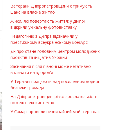
Ветерани Дніпропетровщини отримують
шанс на власне житло
Жінки, які повертають життя: у Дніпрі
відкрили унікальну фотовиставку
Педагогиню з Дніпра відзначили у
престижному всеукраїнському конкурсі
Дніпро стане головним центром молодіжних
проєктів та ініціатив України
Засинання після півночі може негативно
впливати на здоров’я
У Тернівці працюють над посиленням водної
безпеки громади
На Дніпропетровщині різко зросла кількість
пожеж в екосистемах
У Самарі провели незвичайний майстер-клас