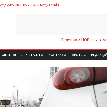
 телемедичні центри на Дніпропетровщині
готовка до опалювального сезону
ровщині досліджують місце розташування легендарного монасти
римують шанс на власне житло
чому важлива правильна комунікація
Головна
>
НОВИНИ
>
А
ЛОШЕННЯ
АРХІВ ГАЗЕТИ
КОНТАКТИ
ПРО НАС
РЕДАКЦІ