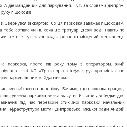
А діє майданчик для паркування. Тут, за словами дніпрян,
 руху пішоходів.
в. Звернувся зі скаргою, бо ця парковка заважає пішоходам,
 тебе автівка чи ні, хоча це тротуар! Деякі водії навіть по
ільки це все тут законно», – розповів місцевий мешканець
на парковка, проте пів року тому з оператором, який
озірвано. Ніні КП «Транспортна інфраструктура міста» не
 цим паркувальним майданчиком.
прян, ми виїхали на перевірку. Бачимо, що парковка працює,
облаштування парковки знаки відсутні. Є лише дві будки для
азначив під час перевірки стихійної парковки начальник
на інфраструктура міста» Дніпровської міської ради Андрій
ра міста» склали на місці припис та залишили його на будці