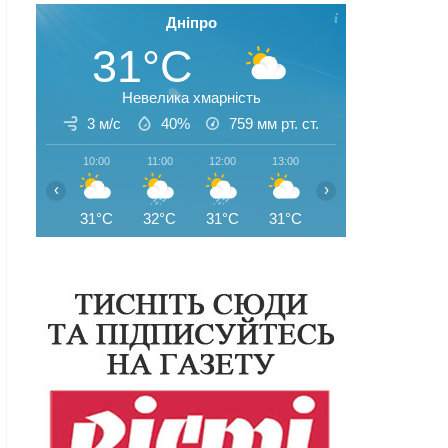
Дніпро
31°C
Невелика хмарність
3 м/с
40%
759
мм рт. ст.
10:00
11:00
12:00
13:00
14:00
15:00
‹
›
31°C
32°C
31°C
31°C
33°C
33°C