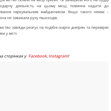
одарчу діяльність на цьому місці, повинна надати до
тування паркувальним майданчиком. Якщо такого немає –
она не заважала руху пішоходів.
мство завжди реагує на подібні скарги дніпрян та перевіряє
и у місті.
M
на сторінках у
Facebook
,
Instagram
!