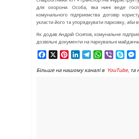
для охорони. Особа, яка нині веде госп
комунального підприємства договір корис
укласти його та упорядкувати парковку, аби в
Як додав Андрій Осипов, комунальне підприє
дозвільні документи на паркувальні майданчик
F
X
P
L
T
W
V
S
a
i
i
e
h
i
k
e
Більше на нашому каналі в
YouTube,
та 
c
n
n
l
a
b
y
s
e
t
k
e
t
e
p
s
b
e
e
g
s
r
e
e
o
r
d
r
A
n
o
e
I
a
p
g
k
s
n
m
p
e
t
r