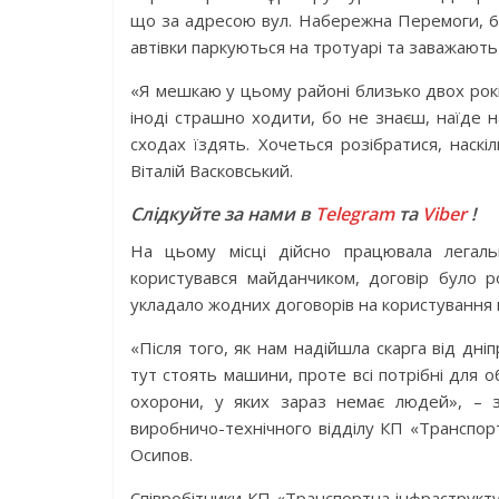
що за адресою вул. Набережна Перемоги, 62-
автівки паркуються на тротуарі та заважають
«Я мешкаю у цьому районі близько двох рокі
іноді страшно ходити, бо не знаєш, наїде на
сходах їздять. Хочеться розібратися, наск
Віталій Васковський.
Слідкуйте за нами в
Telegram
та
Viber
!
На цьому місці дійсно працювала легаль
користувався майданчиком, договір було р
укладало жодних договорів на користування
«Після того, як нам надійшла скарга від дні
тут стоять машини, проте всі потрібні для 
охорони, у яких зараз немає людей», – з
виробничо-технічного відділу КП «Транспорт
Осипов.
Співробітники КП «Транспортна інфраструкту