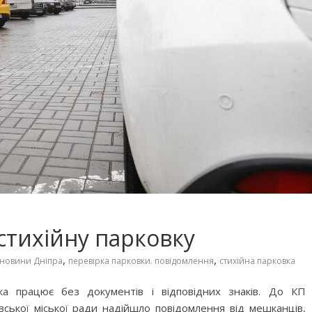
стихійну парковку
,
,
новини Дніпра
перевірка парковки. повідомлення
стихійна парковка
яка працює без документів і відповідних знаків. До КП
вської міської ради надійшло повідомлення від мешканців,