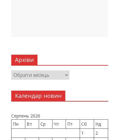
Архіви
Календар новин
Серпень 2026
Пн
Вт
Ср
Чт
Пт
Сб
Нд
1
2