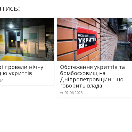
тись:
рі провели нічну
Обстеження укриттів та
цію укриттів
бомбосховищ на
Дніпропетровщині: що
24
говорить влада
07.06.2023