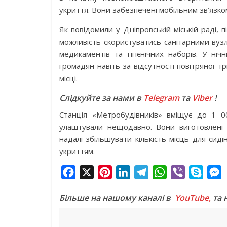
укриття. Вони забезпечені мобільним зв’язко
Як повідомили у Дніпровській міській раді, 
можливість скористуватись санітарними вузл
медикаментів та гігієнічних наборів. У н
громадян навіть за відсутності повітряної 
місці.
Слідкуйте за нами в
Telegram
та
Viber
!
Станція «Метробудівників» вміщує до 1 0
улаштували нещодавно. Вони виготовлені 
надалі збільшувати кількість місць для сид
укриттям.
F
X
P
L
T
W
V
S
a
i
i
e
h
i
k
e
Більше на нашому каналі в
YouTube,
та 
c
n
n
l
a
b
y
s
e
t
k
e
t
e
p
s