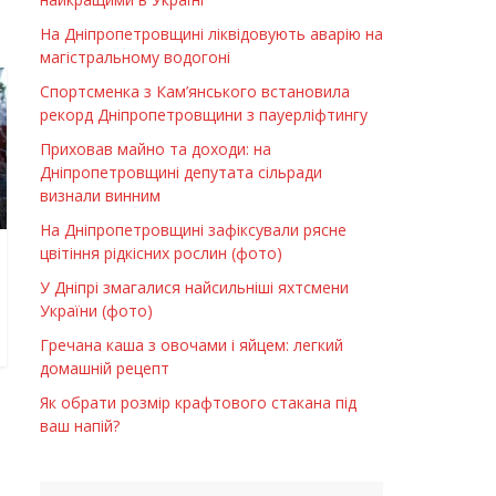
На Дніпропетровщині ліквідовують аварію на
магістральному водогоні
Спортсменка з Кам’янського встановила
рекорд Дніпропетровщини з пауерліфтингу
Приховав майно та доходи: на
Дніпропетровщині депутата сільради
визнали винним
На Дніпропетровщині зафіксували рясне
цвітіння рідкісних рослин (фото)
У Дніпрі змагалися найсильніші яхтсмени
України (фото)
Гречана каша з овочами і яйцем: легкий
домашній рецепт
Як обрати розмір крафтового стакана під
ваш напій?