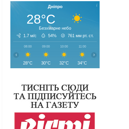
Дніпро
28°C
Безхмарне небо
1.7 м/с
54%
761
мм рт. ст.
08:00
09:00
10:00
11:00
12:00
13:00
‹
›
28°C
30°C
32°C
34°C
35°C
35°C