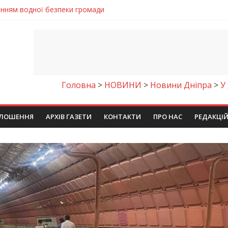
енням водної безпеки громади
ла кількість пожеж в екосистемах
майстер-клас
іпра визнали найкращими в Україні
егативно впливати на здоров’я
Головна
>
НОВИНИ
>
Новини Дніпра
>
У
ЛОШЕННЯ
АРХІВ ГАЗЕТИ
КОНТАКТИ
ПРО НАС
РЕДАКЦІ