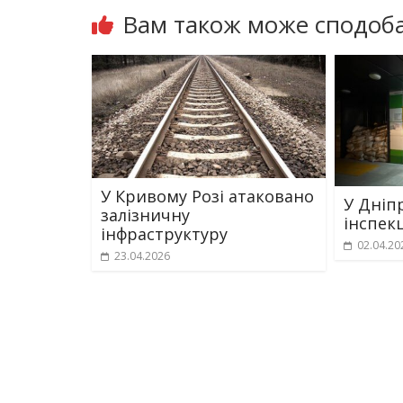
Вам також може сподоба
У Кривому Розі атаковано
У Дніп
залізничну
інспек
інфраструктуру
02.04.20
23.04.2026