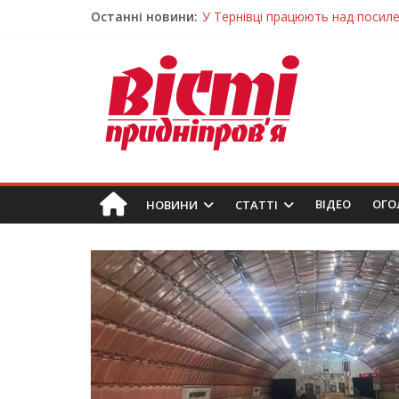
Останні новини:
У Тернівці працюють над посил
На Дніпропетровщині різко зрос
У Самарі провели незвичайний 
Світлові рішення майстрів із Дн
Засинання після півночі може н
ВIДЕО
ОГО
НОВИНИ
СТАТТІ