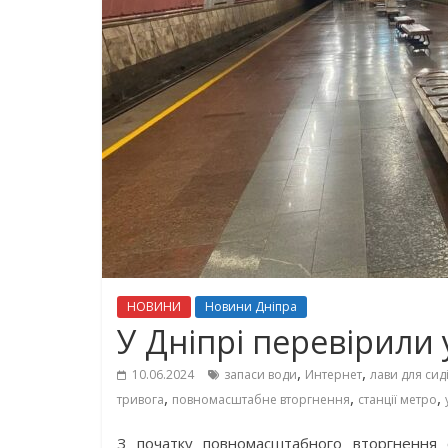
НОВИНИ
Новини Дніпра
У Дніпрі перевірили 
,
,
10.06.2024
запаси води
Интернет
лави для сид
,
,
,
тривога
повномасштабне вторгнення
станції метро
З початку повномасштабного вторгнення с