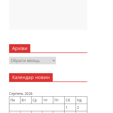
Архіви
Календар новин
Серпень 2026
Пн
Вт
Ср
Чт
Пт
Сб
Нд
1
2