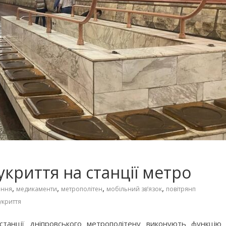
укриття на станції метро
,
,
,
,
іння
медикаменти
метрополітен
мобільний зв’язок
повітрянп
укриття
танції дніпровського метрополітену виконують функцію