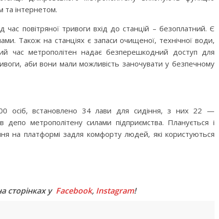
м та інтернетом.
під час повітряної тривоги вхід до станцій – безоплатний. Є
ами. Також на станціях є запаси очищеної, технічної води,
ічний час метрополітен надає безперешкодний доступ для
тривоги, аби вони мали можливість заночувати у безпечному
00 осіб, встановлено 34 лави для сидіння, з них 22 —
в депо метрополітену силами підприємства. Планується і
іння на платформі задля комфорту людей, які користуються
M
на сторінках у
Facebook
,
Instagram
!