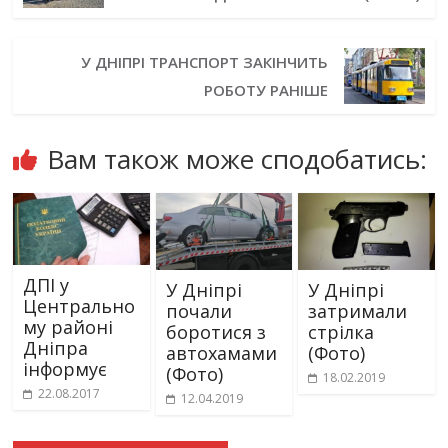
У ДНІПРІ ТРАНСПОРТ ЗАКІНЧИТЬ
РОБОТУ РАНІШЕ
Вам також може сподобатись:
ДПІ у
У Дніпрі
У Дніпрі
Центрально
почали
затримали
му районі
боротися з
стрілка
Дніпра
автохамами
(Фото)
інформує
(Фото)
18.02.2019
22.08.2017
12.04.2019