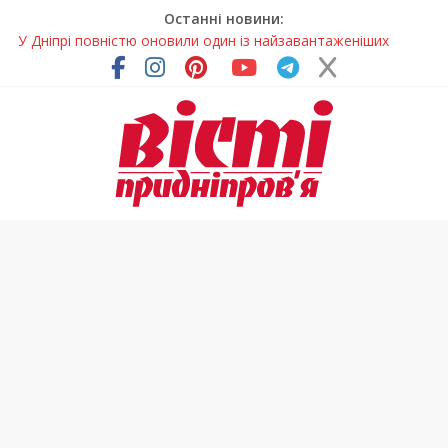
Останні новини:
У Дніпрі повністю оновили один із найзавантаженіших
трамвайних переїздів
Педагоги Дніпропетровщини увійшли до числа найкращих
учителів України
У прифронтовій громаді Дніпропетровщини планують
суттєво підвищити тарифи на воду
Огірки, зелень і горіхи: готуємо салат по-грузинськи
Письменниця з Покрова продовжує підкорювати українські
та міжнародні творчі вершини