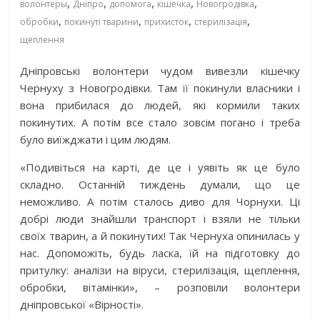
,
,
,
,
,
волонтеры
Дніпро
допомога
кішечка
Новогродівка
,
,
,
,
обробки
покинуті тварини
прихисток
стерилізація
щеплення
Дніпровські волонтери чудом вивезли кішечку
Чернуху з Новогродівки. Там її покинули власники і
вона прибилася до людей, які кормили таких
покинутих. А потім все стало зовсім погано і треба
було виїжджати і цим людям.
«Подивіться на карті, де це і уявіть як це було
складно. Останній тиждень думали, що це
неможливо. А потім сталось диво для Чорнухи. Ці
добрі люди знайшли транспорт і взяли не тільки
своїх тварин, а й покинутих! Так Чернуха опинилась у
нас. Допоможіть, будь ласка, їй на підготовку до
притулку: аналізи на віруси, стерилізація, щеплення,
обробки, вітамінки», – розповіли волонтери
дніпровської «Вірності».