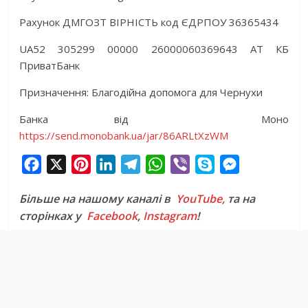
Рахунок ДМГОЗТ ВІРНІСТЬ код ЄДРПОУ 36365434
UA52 305299 00000 26000060369643 АТ КБ
ПриватБанк
Призначення: Благодійна допомога для Чернухи
Банка від Моно
https://send.monobank.ua/jar/86ARLtXzWM
F
X
P
L
T
W
V
S
M
a
i
i
e
h
i
k
e
Більше на нашому каналі в
YouTube,
та на
c
n
n
l
a
b
y
s
сторінках у
Facebook
,
Instagram
!
e
t
k
e
t
e
p
s
b
e
e
g
s
r
e
e
o
r
d
r
A
n
o
e
I
a
p
g
k
s
n
m
p
e