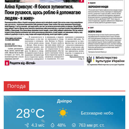
Погода
Дніпро
28°C
Безхмарне небо
4.3 м/с
48%
763
мм рт. ст.